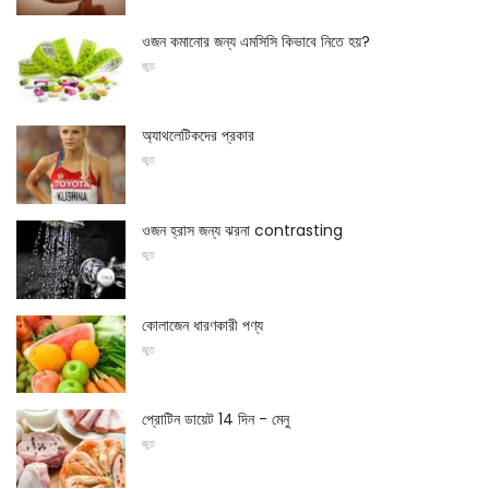
ওজন কমানোর জন্য এমসিসি কিভাবে নিতে হয়?
জুত
অ্যাথলেটিকদের প্রকার
জুত
ওজন হ্রাস জন্য ঝরনা contrasting
জুত
কোলাজেন ধারণকারী পণ্য
জুত
প্রোটিন ডায়েট 14 দিন - মেনু
জুত