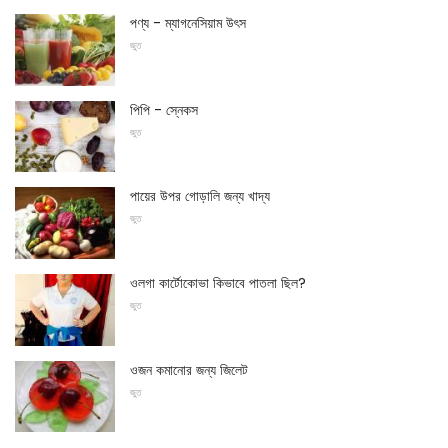
পণ্য - ম্যাগনেসিয়াম উৎস
জুত
পিপি - স্নেকস
জুত
পায়ের উপর গোড়ালি জন্য খাদ্য
জুত
ওলগা কার্টোকোভা কিভাবে পাতলা ছিল?
জুত
ওজন কমানোর জন্য জিলেট
জুত