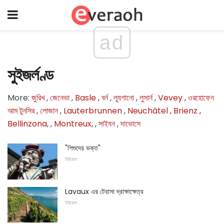
ad
সুইজর্লণ্ড
More:
জুরিখ
,
জেনেভা
,
Basle
,
বর্ন
,
ল্যূগানো
,
লুসার্ন
,
Vevey
,
ওরহোফেন
আম টুনসির
,
লোজান
,
Lauterbrunnen
,
Neuchâtel
,
Brienz
,
Bellinzona,
,
Montreux,
,
সাইযন
,
দাভোসে
"শিশুদের ভক্ত"
ইউরোপ
Lavaux এর টেরাসা দ্রাক্ষাক্ষেত্র
ইউরোপ