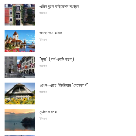
এমিল বুরল ফাউন্ডেশন সংগ্রহ
ইউরোপ
ওরহোফেন কাসল
ইউরোপ
"মূসা" (বার্ন একটি ঝরনা)
ইউরোপ
ওপেন-এয়ার মিউজিয়াম "বেলেনবার্গ"
ইউরোপ
নুচাতেল লেক
ইউরোপ