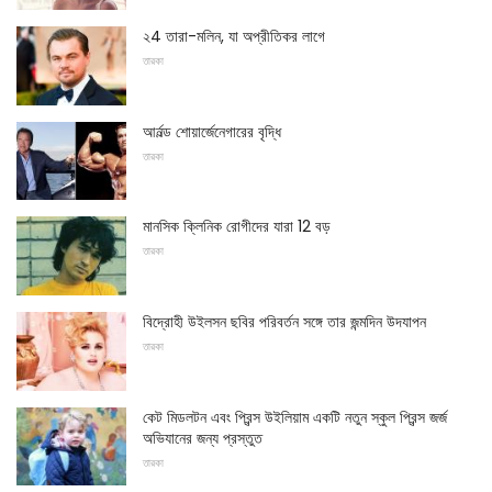
২4 তারা-মলিন, যা অপ্রীতিকর লাগে
তারকা
আর্নল্ড শোয়ার্জেনেগারের বৃদ্ধি
তারকা
মানসিক ক্লিনিক রোগীদের যারা 12 বড়
তারকা
বিদ্রোহী উইলসন ছবির পরিবর্তন সঙ্গে তার জন্মদিন উদযাপন
তারকা
কেট মিডলটন এবং প্রিন্স উইলিয়াম একটি নতুন স্কুল প্রিন্স জর্জ
অভিযানের জন্য প্রস্তুত
তারকা