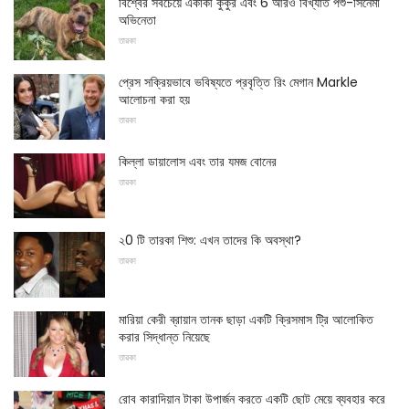
বিশ্বের সবচেয়ে একাকী কুকুর এবং 6 আরও বিখ্যাত পশু-সিনেমা
অভিনেতা
তারকা
প্রেস সক্রিয়ভাবে ভবিষ্যতে প্রবৃত্তি রিং মেগান Markle
আলোচনা করা হয়
তারকা
কিল্লা ডায়ালোস এবং তার যমজ বোনের
তারকা
২0 টি তারকা শিশু: এখন তাদের কি অবস্থা?
তারকা
মারিয়া কেরী ব্রায়ান তানক ছাড়া একটি ক্রিসমাস ট্রি আলোকিত
করার সিদ্ধান্ত নিয়েছে
তারকা
রোব কারাদিয়ান টাকা উপার্জন করতে একটি ছোট মেয়ে ব্যবহার করে