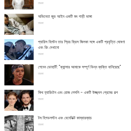
তারকা
অভিনেতা জুড আইন একটি মদ গাড়ী ভাঙ্গা
তারকা
প্যারিস হিলটন তার প্রিয় ক্রিস জিলকা সঙ্গে একটি প্রবৃত্তি ঘোষণা
এবং রিং দেখানো
তারকা
শেনেন ডোহার্টি: "ক্যান্সার আমাকে সম্পূর্ণ ভিন্ন ব্যক্তি বানিয়েছে"
তারকা
কিথ হ্যারিংটন এবং রোজ লেসলি - একটি উজ্জ্বল প্রেমের গল্প
তারকা
টম হিগডলস্টন এবং বেনেডিক্ট কাম্বারব্যাচ
তারকা