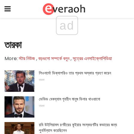
ad
তারকা
More:
স্টার নিউজ
,
বড়গুলো সম্পর্কে বলুন
,
সূত্রের এনসাইক্লোপিডিয়া
লিওনার্দো ডিক্যাপরিও তার প্রথম অস্কার গ্রহণ করেন
তারকা
ডেভিড বেকহ্যাম গৃহহীন মানুষ ডিনার খাওয়ানো
তারকা
রবি উইলিয়ামস রণবীরের কুইয়ার সংস্করণটির কভারের জন্য
পুনর্বিন্যাস করেছিলেন