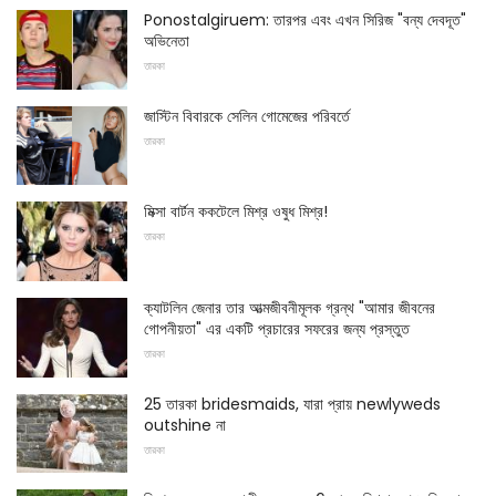
Ponostalgiruem: তারপর এবং এখন সিরিজ "বন্য দেবদূত"
অভিনেতা
তারকা
জাস্টিন বিবারকে সেলিন গোমেজের পরিবর্তে
তারকা
মিক্সা বার্টন ককটেলে মিশ্র ওষুধ মিশ্র!
তারকা
ক্যাটলিন জেনার তার আত্মজীবনীমূলক গ্রন্থ "আমার জীবনের
গোপনীয়তা" এর একটি প্রচারের সফরের জন্য প্রস্তুত
তারকা
25 তারকা bridesmaids, যারা প্রায় newlyweds
outshine না
তারকা