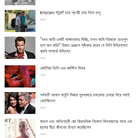
Kristen স্টুয়ার্ট তার প্রণয়ী তার পিতা চালু
তারকা
"যখন আমি একটি সাক্ষাত্কার দিচ্ছি, তখন আমি নিজেকে ডেডপুল
বলে মনে করি।" রিয়ান রেনল্ডস স্বীকার করেন যে তিনি উদ্বিগ্নতা
ব্যাধি সম্পর্কে উদ্বিগ্ন
তারকা
জেইনিয়া ডিলি এবং জাস্টিন বিবার
তারকা
গর্ভবতী আমাল ক্লুনি সিজার পুরস্কারে চমত্কার চেহারা দিয়ে সবাই
কেটেছিলেন
তারকা
মডেল এবং অভিনেত্রী জো ক্রিভভিজ নিকোল কিডম্যানের সাথে এক
ছাদের নীচে জীবনের চিন্তা করেছিলেন
তারকা