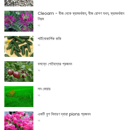
Cleoam - বীজ থেকে ক্রমবর্ধমান, বীজ রোপণ যখন, ক্রমবর্ধমান
নিয়ম
ঘর
পার্টনোকার্পিক ককি
ঘর
বসন্তে গোবৈদ্যের প্রজনন
ঘর
লন কেয়ার
ঘর
একটি বুশ বিদারণ দ্বারা pions প্রজনন
ঘর