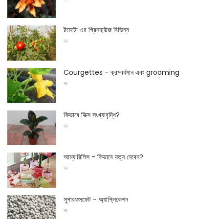
টমেটো এর গ্রিনহাউজ বিভিন্ন
ঘর
Courgettes - ক্রমবর্ধমান এবং grooming
ঘর
কিভাবে ফিক্স সংখ্যাবৃদ্ধি?
ঘর
আম্যারিলিস - কিভাবে যত্ন নেবেন?
ঘর
সুপারফসফেট - অ্যাপ্লিকেশন
ঘর