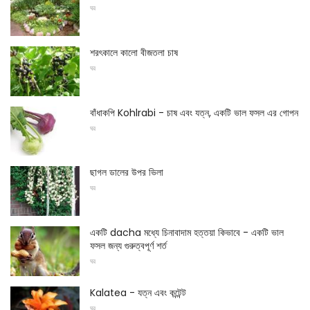
ঘর
শরৎকালে কালো বীজতলা চাষ
ঘর
বাঁধাকপি Kohlrabi - চাষ এবং যত্ন, একটি ভাল ফসল এর গোপন
ঘর
ছাগল ডালের উপর ভিলা
ঘর
একটি dacha মধ্যে চিনাবাদাম হত্তয়া কিভাবে - একটি ভাল
ফসল জন্য গুরুত্বপূর্ণ শর্ত
ঘর
Kalatea - যত্ন এবং কন্টেন্ট
ঘর