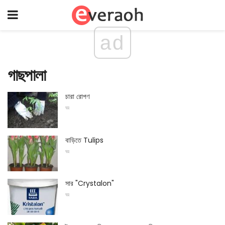
ad
গাছপালা
চারা রোপণ
ঘর
বাড়িতে Tulips
ঘর
সার "Crystalon"
ঘর