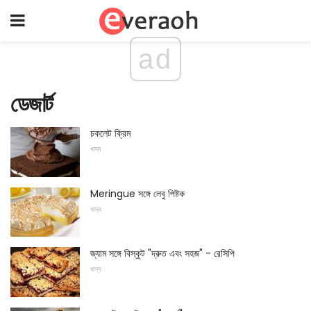
ad
ডেজার্ট
চকলেট ক্রিম
খাদ্য
Meringue সঙ্গে লেবু পিষ্টক
খাদ্য
জ্যাম সঙ্গে বিস্কুট "দ্রুত এবং সহজ" - রেসিপি
খাদ্য