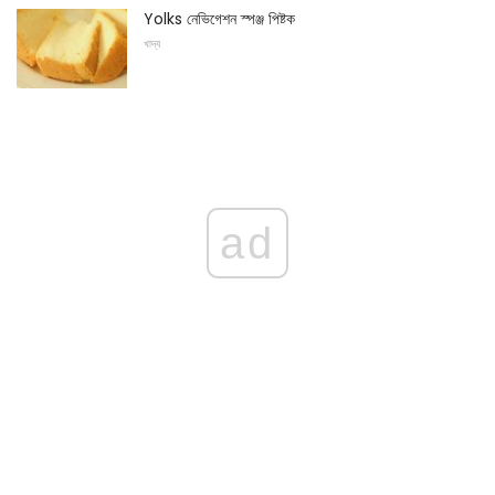
Yolks নেভিগেশন স্পঞ্জ পিষ্টক
খাদ্য
ad