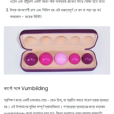
ওঠেন এবং হাঁটুগুলি একটি আধা-বাঁক অবস্থায় রাখেন। ফিরে সোজা হতে হবে।
টাস্ক মাংসপেশী চাপ এবং শিথিল হয় এটা গুরুত্বপূর্ণ যে বল না পড়া হয় না।
সময়কাল - কয়েক মিনিট।
কার্গো সঙ্গে Vumbilding
প্রশিক্ষণ জন্য একটি চমৎকার লোড - জেড ডিম, যা প্রাচীন সময়ে গায়েশ দ্বারা ব্যবহৃত
হয়। এই উপাদানের সুবিধা সম্পূর্ণ স্বাভাবিকতা। পণ্যদ্রব্য ব্যবহারের জন্য ধন্যবাদ
vumbildingu জন্য ফলাফল ভাল হবে, কিন্তু শুধুমাত্র যেমন ব্যায়াম প্রস্তুতি