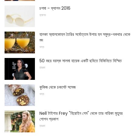
চশমা - ফ্যাশন 2016
ফ্যাশন
হালকা অ্যালকোহল তৈরির সর্বোত্তম উপায় হল সমুদ্র-বকথার থেকে
মদ
খাদ্য
50 বছর বয়স্ক সালমা হায়েক একটি ছবিতে বিকিনিতে বিস্মিত
তারকা
কুকিজ থেকে চকলেট সসেজ
খাদ্য
Nell টাইগার Frey "হিরোইন গেম" থেকে তার নায়িকা মৃত্যুর
গোপন প্রকাশ
তারকা