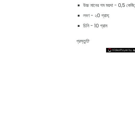
উচ্চ মানের গম ময়দা - 0,5 কেজি
লবণ - ২0 গ্রাম;
চিনি - 10 গ্রাম
প্রস্তুতি