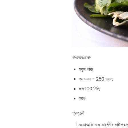
উপাদানগুলো:
সবুজ শাক;
গম ময়দা - 250 গ্রাম;
জল 100 মিলি;
লবণ।
প্রস্তুতি
আড়াআড়ি সঙ্গে আর্মেনীয় রুটি