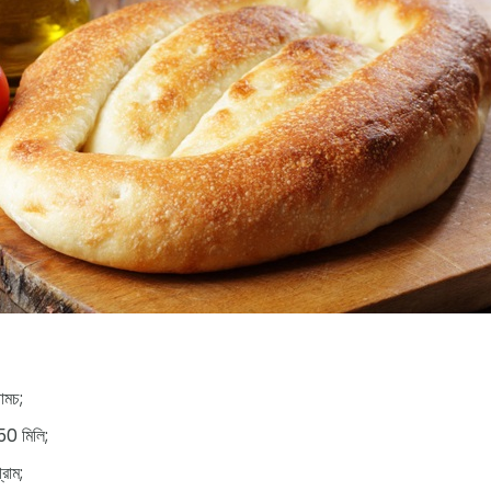
চামচ;
50 মিলি;
রাম;