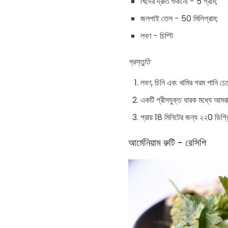
খিদের দ্রুত শুকনো - 5 গ্রাম;
জলপাই তেল - 50 মিলিগ্রাম;
লবণ - চিম্টি
প্রস্তুতি
লবণ, চিনি এবং খামির গরম পানি ঢে
একটি গ্রীসযুক্ত ধারক মধ্যে আমরা
প্রায় 18 মিনিটের জন্য ২২0 ডিগ্র
আর্মেনিয়াম রুটি - রেসিপি