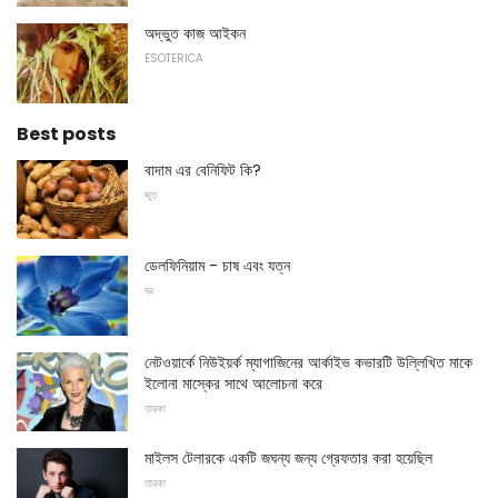
অদ্ভুত কাজ আইকন
ESOTERICA
Best posts
বাদাম এর বেনিফিট কি?
জুত
ডেলফিনিয়াম - চাষ এবং যত্ন
ঘর
নেটওয়ার্কে নিউইয়র্ক ম্যাগাজিনের আর্কাইভ কভারটি উল্লিখিত মাকে
ইলোনা মাস্কের সাথে আলোচনা করে
তারকা
মাইলস টেলারকে একটি জঘন্য জন্য গ্রেফতার করা হয়েছিল
তারকা