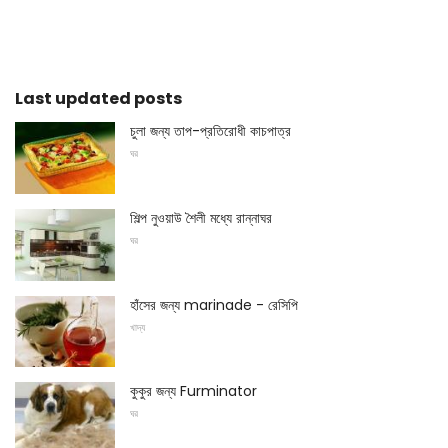
Last updated posts
চুলা জন্য তাপ-প্রতিরোধী কাচপাত্র
ঘর
শিল্প নুওয়াউ শৈলী মধ্যে রান্নাঘর
ঘর
হাঁসের জন্য marinade - রেসিপি
খাদ্য
কুকুর জন্য Furminator
ঘর