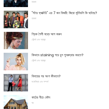
তারকা
"স্টার ফ্যাক্টরি" এর 7 জন বিজয়ী: জিরো মূর্তিগুলি কি ঘটেছে?
তারকা
গ্রিক শৈলী মধ্যে আপ করুন
সৌন্দর্য এবং স্বাস্থ্য
কিভাবে staining পরে চুল পুনরুদ্ধার করতে?
সৌন্দর্য এবং স্বাস্থ্য
বিদায়ের পর অংশ কীভাবে?
মনোবিদ্যা এবং সম্পর্ক
কাঠের নীচে বেষ্টন
ঘর