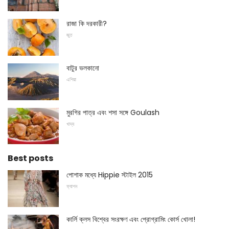
রাজা কি দরকারী?
জুত
বাটুর ভলকানো
এশিয়া
মুরগির পাত্র এবং শসা সঙ্গে Goulash
খাদ্য
Best posts
পোশাক মধ্যে Hippie স্টাইল 2015
ফ্যাশন
কার্লি ক্লস বিশ্বের সংরক্ষণ এবং প্রোগ্রামিং কোর্স খোলা!