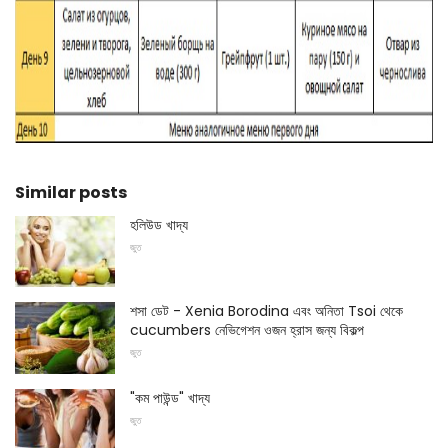
Similar posts
হলিউড খাদ্য
জুত
শসা ডেট - Xenia Borodina এবং অনিতা Tsoi থেকে
cucumbers নেভিগেশন ওজন হ্রাস জন্য বিকল্প
জুত
"কম পাউন্ড" খাদ্য
জুত