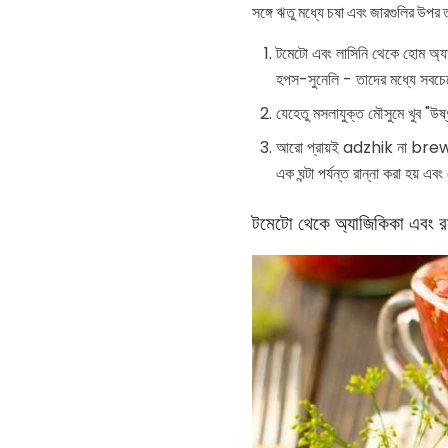
সঙ্গে ঋতু মধ্যে চষা এবং জারগুলির উপর ত
টমেটো এবং লাসিনি থেকে হোম অ্যাড
হপস-সুনেলি - তাদের মধ্যে সবচেয়
যেহেতু মসলাযুক্ত মৌসুমে খুব "উষ
আরো প্রায়ই adzhik না brewed, ক
এক ঘন্টা পর্যন্ত রান্না করা হয় এ
টমেটো থেকে অ্যাজিকিকা এবং র