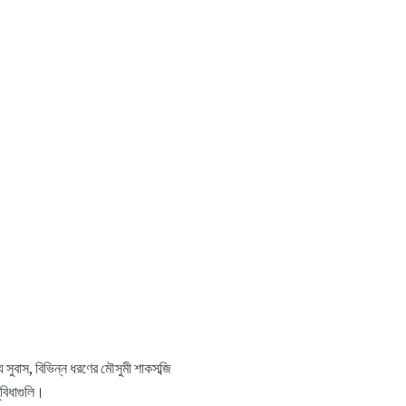
সুবাস, বিভিন্ন ধরণের মৌসুমী শাকসব্জি
বিধাগুলি।