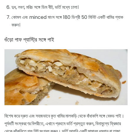
দুধ, লবণ, মরিচ সঙ্গে ডিম বীট, ভর্তি মধ্যে ঢালা।
কোমল এবং minced মাংস সঙ্গে 180 ডিগ্রী 50 মিনিট একটি খামির প্যাক
করুন।
গুঁড়ো পাফ প্যাস্ট্রি সঙ্গে পাই
বিশেষ করে দ্রুত এবং সহজভাবে কৃত খামির মালকড়ি থেকে বাঁধাকপি সঙ্গে বেকড পাই।
পূর্ববর্তী সংস্করণের বিপরীতে, এখানে প্রথমে ভর্তি প্রস্তুত করুন, বিনামুল্যে ফ্রিজার
থেকে ঝাঁকুনিতে পফ শিট সংগ্রহ করুন। ভর্তি আপনি একটি সামান্য ধূমপান বা তাজা