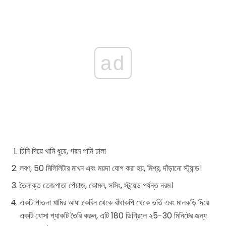
ad
চিনি দিয়ে খামি ধুয়ে, গরম পানি ঢালা
লবণ, 50 মিলিলিটার মাখন এবং ময়দা যোগ করা হয়, মিশ্র, দাঁড়ানো স্ট্যান্ড।
তৈলাক্ত তেজপাতা পেঁয়াজ, কোমল, সসিং, স্টুয়েড পর্যন্ত নরম।
একটি পাতলা খামির আধা কেবিন থেকে বাঁধাকপি থেকে ভর্তি এবং মালকড়ি দিয়ে
একটি খোসা প্যাকটি তৈরি করুন, এটি 180 ডিগ্রিলে ২5-30 মিনিটের জন্য