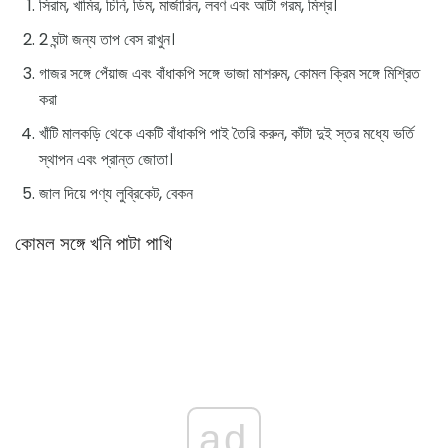
সিরাম, খামির, চিনি, ডিম, মার্জারিন, লবণ এবং আটা গরম, মিশ্র।
2 ঘন্টা জন্য তাপ বেস রাখুন।
গাজর সঙ্গে পেঁয়াজ এবং বাঁধাকপি সঙ্গে ভাজা মাশরুম, কোমল ক্রিম সঙ্গে মিশ্রিত
করা
খাঁটি মালকড়ি থেকে একটি বাঁধাকপি পাই তৈরি করুন, কাঁটা দুই স্তর মধ্যে ভর্তি
স্থাপন এবং প্রান্ত জোতা।
জাল দিয়ে পণ্য লুব্রিকেট, বেকন
কোমল সঙ্গে খনি পাটা পাখি
ad