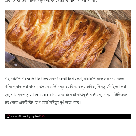
একটি খামির মালকড়ি থেকে তাজা বাঁধাকপি সঙ্গে পাই
এই রেসিপি এর subtleties সঙ্গে familiarized, বাঁধাকপি সঙ্গে সবচেয়ে সহজ
খামির প্যাক করা যাবে। এখানে ভর্তি সম্ভাব্য হিসাবে ল্যাকনিক, কিন্তু যদি ইচ্ছা করা
হয়, তার স্বাদ grated carrots, তাজা টমেটো বা শুধু টমেটো রস, পাস্তা, উদ্ভিজ্জ
ভর থেকে একটি বিট যোগ করে বৈচিত্র্যপূর্ণ হতে পারে।