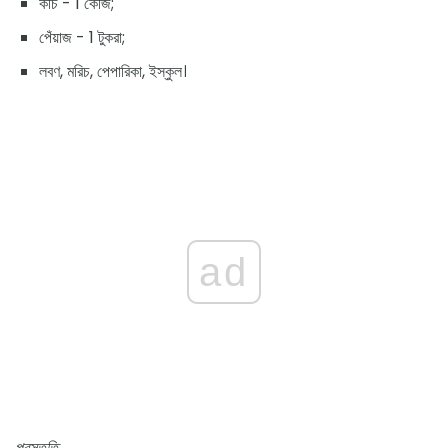
কচি - 1 কেজি;
পেঁয়াজ - 1 টুকরা;
লবণ, মরিচ, পেপারিকা, ইস্কুল।
ad
প্রস্তুতি