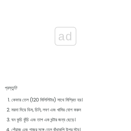
ad
প্রস্তুতি
কেফার তেল (120 মিলিলিটার) সাথে মিশ্রিত হয়।
ময়দা দিয়ে ডিম, চিনি, লবণ এবং খামির যোগ করুন
ঘন কুচি কুঁচি এবং তাপ এক ঘন্টার জন্য ছেড়ে।
পেঁয়াজ এবং গাজর সঙ্গে তেল বাঁধাকপি উপর স্ট্যু।