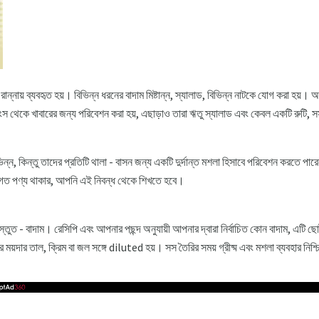
রান্নায় ব্যবহৃত হয়। বিভিন্ন ধরনের বাদাম মিষ্টান্ন, স্যালাড, বিভিন্ন নাটকে যোগ করা হয়। অ
ি, মাংস থেকে খাবারের জন্য পরিবেশন করা হয়, এছাড়াও তারা ঋতু স্যালাড এবং কেবল একটি রুট
্ন, কিন্তু তাদের প্রতিটি থালা - বাসন জন্য একটি দুর্দান্ত মশলা হিসাবে পরিবেশন করতে পারে
্যগত পণ্য থাকার, আপনি এই নিবন্ধ থেকে শিখতে হবে।
্তুত - বাদাম। রেসিপি এবং আপনার পছন্দ অনুযায়ী আপনার দ্বারা নির্বাচিত কোন বাদাম, এটি ছো
ময়দার তাল, ক্রিম বা জল সঙ্গে diluted হয়। সস তৈরির সময় গ্রীষ্ম এবং মশলা ব্যবহার নিশ্