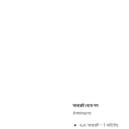
আখরোট থেকে সস
উপাদানগুলো:
খণ্ড আখরোট - 1 আইটেম;