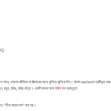
দি);
তে পারে, তারপর ঝাঁকিয়ে বা মিক্সারের সাথে ঝুলিয়ে ঝুলিয়ে দিন। বাদাম nucleoli দ্রবীভূত করা
ন, রসুন, মরিচ, মরিচ গুঁড়ো। একটি বাদাম সঙ্গে
লরিস সস
প্রস্তুত!
়াও "চীনা বাদাম সস" বলা হয়।