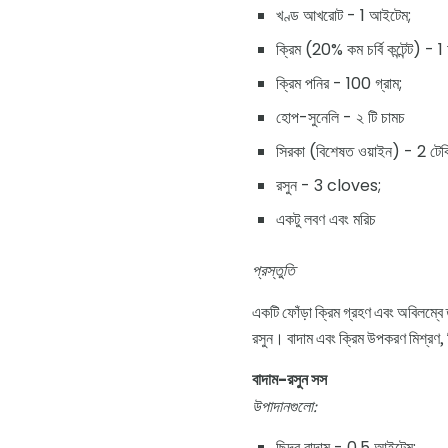
খণ্ড আখরোট - 1 আইটেম;
ক্রিম (20% কম চর্বি কন্টেন্ট) - 
ক্রিম পনির - 100 গ্রাম;
হোপ-সুনেলি - ২ টি চামচ
সিরকা (বিশেষত ওয়াইন) - 2 টেব
রসুন - 3 cloves;
একটু লবণ এবং মরিচ
প্রস্তুতি
একটি ফোঁড়া ক্রিম গ্রহণ এবং অবিলম্বে 
রসুন। বাদাম এবং ক্রিম উপকরণ মিশ্রণ,
বাদাম-রসুন সস
উপাদানগুলো:
ছিদ্র বাদাম - 0,5 আইটেম;