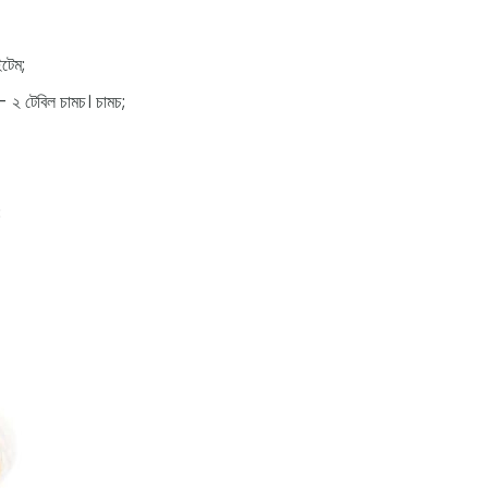
টেম;
- ২ টেবিল চামচ। চামচ;
;