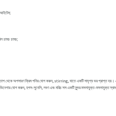
1 আইটেম;
িল চামচ চামচ;
তাপ থেকে অপসারণ ক্রিম পনির যোগ করুন, stirring, যাতে একটি সাদৃশ্য ভর প্রাপ্ত হয়। একট
 ভিনেগার যোগ করুন, হপস-সুনেলি, লবণ এবং মরিচ সস একটি সুন্দর মসলাযুক্ত-মসলাযুক্ত স্