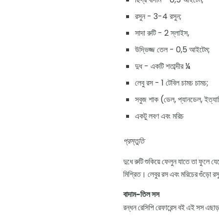
রসুন - 3-4 রসুন;
সাদা রুটি - 2 স্লাইস,
উদ্ভিজ্জ তেল - 0,5 আইটেম;
দুধ - একটি শতাব্দীর ¼
লেবু রস - 1 টেবিল চামচ চামচ;
সবুজ শাক (ডেল, প্যানডেল, ইত্যা
একটু লবণ এবং মরিচ
প্রস্তুতি
দুধে রুটি শুকিয়ে ফেলুন যাতে তা ফুলে যে
মিশ্রিত। লেবুর রস এবং মরিচের গুঁড়ো রসু
বাদাম-তিল সস
রন্ধন রেসিপি রেফারেন্স বই এই সস এছাড