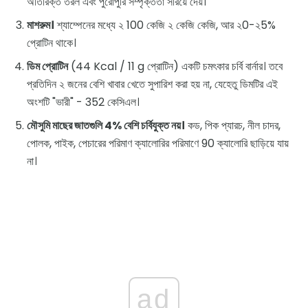
অতিরিক্ত তরল এবং পুরোপুরি সম্পৃক্ততা সরিয়ে দেয়।
মাশরুম।
শ্যাম্পেনের মধ্যে ২ 100 কেজি ২ কেজি কেজি, আর ২0-২5%
প্রোটিন থাকে।
ডিম প্রোটিন
(44 Kcal / 11 g প্রোটিন) একটি চমৎকার চর্বি বার্নার। তবে
প্রতিদিন ২ জনের বেশি খাবার খেতে সুপারিশ করা হয় না, যেহেতু ডিমটির এই
অংশটি "ভারী" - 352 কেসিএল।
মৌসুমি মাছের জাতগুলি 4% বেশি চর্বিযুক্ত নয়।
কড, পিক প্যারচ, নীল চাদর,
পোলক, পাইক, পেচারের পরিমাণ ক্যালোরির পরিমাণে 90 ক্যালোরি ছাড়িয়ে যায়
না।
ad