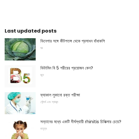
Last updated posts
ভিনেগার সঙ্গে কীটপতঙ্গ থেকে প্রসাধন বাঁধাকপি
ঘর
ভিটামিন বি 5 শরীরের প্রয়োজন কেন?
জুত
ফ্যাকাল লুকানো রক্ত ​​পরীক্ষা
সৌন্দর্য এবং স্বাস্থ্য
সন্তানের মধ্যে একটি দীর্ঘস্থায়ী rhinitis চিকিত্সার চেয়ে?
মাতৃত্ব