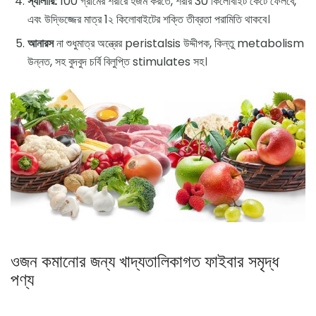
স্যালারি:
100 গ্রামের শরীরে হজম করতে, শরীর 30 কিলোবাইট কেটে ফেলবে,
এবং উদ্ভিজ্জের মাত্র 1২ কিলোবাইটের শক্তি তীব্রতা পরামিতি থাকবে।
আনারস
না শুধুমাত্র অন্ত্রের peristalsis উদ্দীপক, কিন্তু metabolism
উন্নত, সহ বুদবুদ চর্বি বিলুপ্তি stimulates সহ।
ওজন কমানোর জন্য খাদ্যতালিকাগত ফাইবার সমৃদ্ধ
পণ্য