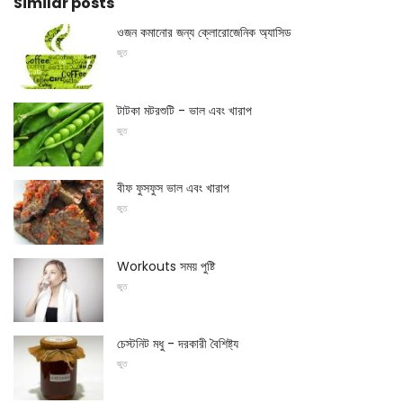
Similar posts
ওজন কমানোর জন্য ক্লোরোজেনিক অ্যাসিড
জুত
টাটকা মটরশুটি - ভাল এবং খারাপ
জুত
বীফ ফুসফুস ভাল এবং খারাপ
জুত
Workouts সময় পুষ্টি
জুত
চেস্টনিট মধু - দরকারী বৈশিষ্ট্য
জুত