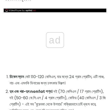
ad
চিকেন স্তন
মোট 110-120 কেসিএল, যার মধ্যে 24 গ্রাম প্রোটিন, এটি লাঞ্চ,
নাচ এবং এমনকি ডিনারের জন্য চমৎকার বিকল্প।
দুধ এবং খরা-দুধ nonfat পণ্য।
দই (70 কেসিএল / 17 গ্রাম প্রোটিন),
দই (50-60 কে.সি.এল / 4 গ্রাম প্রোটিন), কেফির (40 কেসিএল / 3 জি
প্রোটিন) - এই সব "বুরেনকা থেকে উপহার" সক্রিয়ভাবে চর্বি ধ্বংস করে,