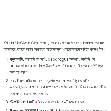
যদি আপনি নিয়মিতভাবে নিজেকে প্রশ্ন করেন যে খাদ্যগুলি দ্রুত ও নিরাপদে কেন ওজন
হ্রাস করে, তাহলে আমরা আপনাকে ফাইবার সমৃদ্ধ খাবারে মনোযোগ দিতে পরামর্শ দিই।
সবুজ সবজি,
স্যালারি, বাঁধাকপি, asparagus মটরশুটি , উচচিনি এবং
cucumbers সহ বিপাক উন্নতি এবং সক্রিয়ভাবে শরীর থেকে অতিরিক্ত
তরল অপসারণ।
বেকহাট এবং ওটমিলের মতো শস্যগুলি কমপক্ষে কম চর্বিযুক্ত জটিল
কার্বোহাইড্রেট, যা শরীর দ্বারা সম্পূর্ণরূপে শোষিত হয়, বিপাকীয়করণকে স্বাভাবিক
করে এবং সোজাল বন্ধ করে দেয়।
মটরশুটি সঙ্গে মটরশুটি
ফাইবার
এবং প্রোটিন একটি চমৎকার
উৎস
।
Berries হল তাজা
। শুধুমাত্র 200 গ্রাম বীজ স্থূলতা এবং ভিটামিনের অভাব