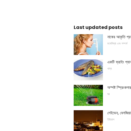
Last updated posts
নাকের আকৃতি প্র
মনোবিদ্যা এবং সম্পর্ক
একটি ফ্রাইং প্যা
খাদ্য
অস্পষ্ট স্প্রিংকলা
ঘর
লেইভেন, বেলজিয়ামে
ইউরোপ