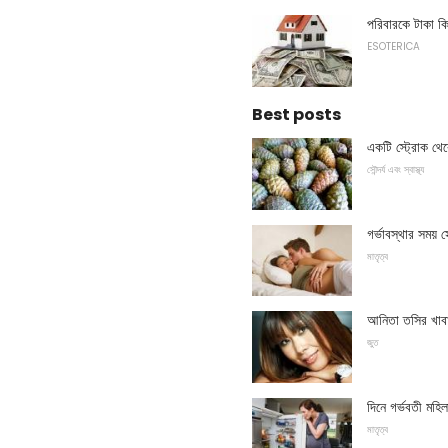
পরিবারকে টাকা কি
ESOTERICA
Best posts
একটি স্ট্রোক থ
সৌন্দর্য এবং স্বাস্থ্য
গর্ভাবস্থার সময় সে
মাতৃত্ব
আনিতা তসির খাব
জুত
দিনে গর্ভবতী মহিল
মাতৃত্ব