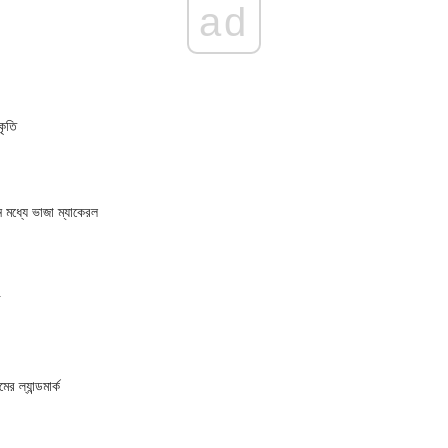
ad
কৃতি
ন মধ্যে ভাজা ম্যাকেরল
র
র ল্যান্ডমার্ক