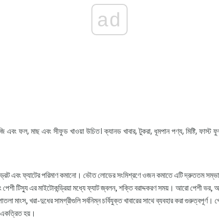
ad
জি এবং ফল, মাছ এবং সীফুড খাওয়া উচিত। ক্যানড খাবার, টুকরা, ধূমপান পণ্য, মিষ্টি, ফাস্ট ফ
ইড্রেট এবং ফ্যাটের পরিমাণ কমানো। ভৌত লোডের সংমিশ্রণে ওজন কমাতে এটি দ্রুততম সম্ভাব্য
এবং পেশী টিস্যু এর মাইটোকন্ড্রিয়া মধ্যে ফ্যাট জ্বলন, শক্তি বরাদ্দকরণ সময়। আরো পেশী ভর, আ
লা মাংস, খরা-দুধের সামগ্রীগুলি সর্বনিম্ন চর্বিযুক্ত খাবারের সাথে ব্যবহার করা গুরুত্বপূর্ণ। প
ে একত্রিত হয়।