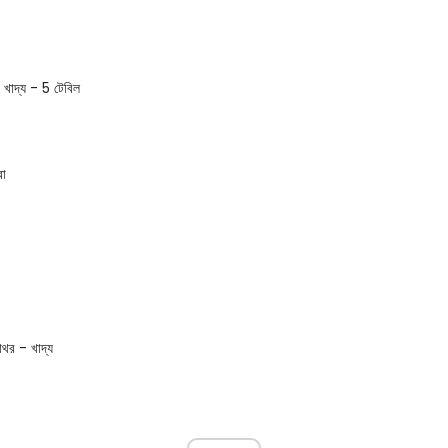
গে খাদ্য - 5 টেবিল
রা
াথর - খাদ্য