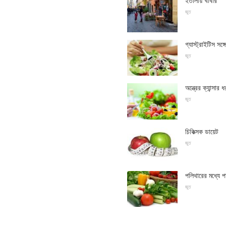
ইতালীয় খাবার
জুত
গ্যাস্ট্রাইটিস সঙ্
জুত
অন্ত্রের ক্যান্সার ধ
জুত
চিকিত্সক ডায়েট
জুত
পলিথারের মধ্যে প
জুত