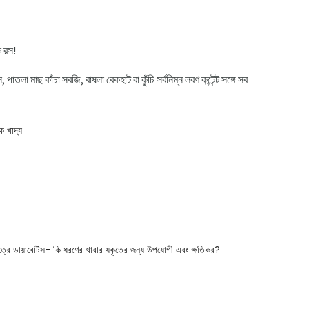
ে রস!
তলা মাছ কাঁচা সবজি, বাষলা বেকহাট বা কুঁচি সর্বনিম্ন লবণ কন্টেন্ট সঙ্গে সব
ক খাদ্য
েত্রে ডায়াবেটিস- কি ধরণের খাবার যকৃতের জন্য উপযোগী এবং ক্ষতিকর?