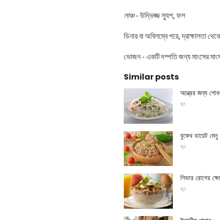
লাঞ্চ
- উদ্ভিজ্জ স্যুপ, ফল
ডিনার বা অবিলম্বে পরে, দ্রাক্ষালতা থেক
ভোজন - একটি দম্পতি জন্য মাংসের মাংস, পা
Similar posts
অন্ত্রের জন্য শোধ
জুত
বুকেথ ডায়েট মেনু
জুত
লিভার রোগের ক্ষ
জুত