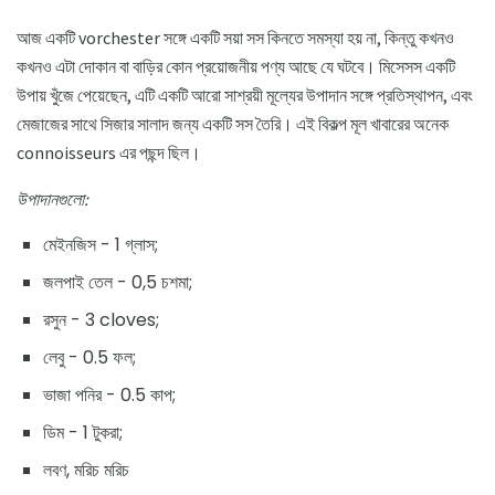
আজ একটি vorchester সঙ্গে একটি সয়া সস কিনতে সমস্যা হয় না, কিন্তু কখনও
কখনও এটা দোকান বা বাড়ির কোন প্রয়োজনীয় পণ্য আছে যে ঘটবে। মিসেসস একটি
উপায় খুঁজে পেয়েছেন, এটি একটি আরো সাশ্রয়ী মূল্যের উপাদান সঙ্গে প্রতিস্থাপন, এবং
মেজাজের সাথে সিজার সালাদ জন্য একটি সস তৈরি। এই বিকল্প মূল খাবারের অনেক
connoisseurs এর পছন্দ ছিল।
উপাদানগুলো:
মেইনজিস - 1 গ্লাস;
জলপাই তেল - 0,5 চশমা;
রসুন - 3 cloves;
লেবু - 0.5 ফল;
ভাজা পনির - 0.5 কাপ;
ডিম - 1 টুকরা;
লবণ, মরিচ মরিচ