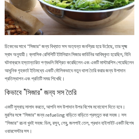
চিকেনের সাথে "সিজার" জন্য বিখ্যাত সস অত্যন্ত জনপ্রিয় হয়ে উঠেছে, তার সূক্ষ্ম
স্বাদ অনুযায়ী। ক্লাসিক রেসিপিটি ইটালিয়ান সিজার কার্ডিনির আবিষ্কৃত হয়েছিল, যিনি
ঘটনাক্রমে হস্তান্তরিত পণ্যগুলি মিশ্রিত করেছিলেন এবং একটি মাস্টারপিস পেয়েছিলেন
আধুনিক গৃহকর্তা ইতিমধ্যে একটি মৌলিকভাবে নতুন থালা তৈরি করার জন্য উপাদান
প্রতিস্থাপন এবং প্রতিটি সময় শিখেছি।
কিভাবে "সিজার" জন্য সস তৈরি
একটি সুস্বাদু সালাদ করতে, আপনি সস উপাদান উপর বিশেষ মনোযোগ দিতে হবে।
মুরগির সঙ্গে "সিজার" জন্য refueling বাড়িতে বাড়িতে প্রস্তুত করা সহজ। সস
"সিজার" রচনা খুবই সহজ: ডিম, রসুন, লেবু, জলপাই তেল, প্রধান হাইলাইট একটি বিশেষ
ওয়ারসেস্টার সস।