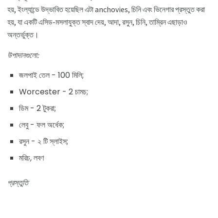
হয়, ইংল্যান্ডে উদ্ভাবিত হয়েছিল এটা anchovies, চিনি এবং ভিনেগার প্রস্তুত করা
হয়, যা একটি এসিড-মসলাযুক্ত স্বাদ দেয়, আদা, রসুন, চিনি, তাম্রিন এছাড়াও
অন্তর্ভুক্ত।
উপাদানগুলো:
জলপাই তেল - 100 মিলি;
Worcester - 2 চামচ;
ডিম - 2 টুকরা;
লেবু - ফল অর্ধেক;
রসুন - ২ টি স্লাইস;
মরিচ, লবণ
প্রস্তুতি