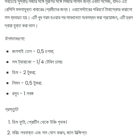
সবচেয়ে সুস্বাদু লজার সঙ্গে মুরগির সঙ্গে সিজার সালাদ জন্য একটি সসেজ, যদিও এই
রেসিপি মসলাযুক্ত খাবারের প্রেমীদের জন্য। ওয়াসেস্টারের পরিবর্তে টাবাস্কোর ধারালো
সস ব্যবহৃত হয়। এটি খুব গরম হওয়ার পর সাবধানতা অবলম্বন করা প্রয়োজন, এটি ড্রপ
দ্বারা যুক্ত করা ভাল।
উপাদানগুলো:
জলপাই তেল - 0,5 চশমা;
সস ট্যাবাকো - 1/4 টেবিল চামচ
ডিম - 2 টুকরা;
লিমন - 0,5 টুকরা;
রসুন - 1 লবঙ্গ
প্রস্তুতি
ডিম ফুটা, প্রোটিন থেকে ইঞ্চি পৃথক।
মরিচ লবনাক্ত এবং সস যোগ করুন, জাল উত্ক্ষিপ্ত