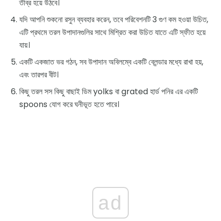
তীব্র হয়ে উঠবে।
যদি আপনি শুকনো রসুন ব্যবহার করেন, তবে পরিবেশনটি 3 গুণ কম হওয়া উচিত,
এটি প্রথমে তরল উপাদানগুলির সাথে মিশ্রিত করা উচিত যাতে এটি স্ফীত হয়ে
যায়।
একটি একজাত ভর গঠন, সব উপাদান অবিলম্বে একটি ব্লেন্ডার মধ্যে রাখা হয়,
এবং তারপর বীট।
কিছু তরল সস কিছু বাছাই ডিম yolks বা grated হার্ড পনির এর একটি
spoons যোগ করে ঘনীভূত হতে পারে।
ad