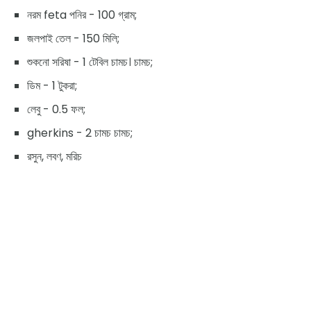
নরম feta পনির - 100 গ্রাম;
জলপাই তেল - 150 মিলি;
শুকনো সরিষা - 1 টেবিল চামচ। চামচ;
ডিম - 1 টুকরা;
লেবু - 0.5 ফল;
gherkins - 2 চামচ চামচ;
রসুন, লবণ, মরিচ