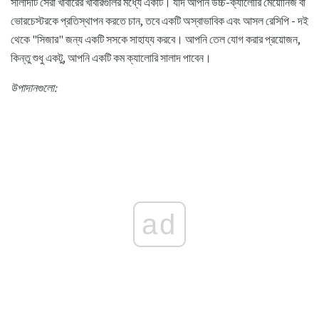
সালাদটি সেরা খাবারের খাবারগুলির মধ্যে একটি। যদি আপনি উচ্চ-ক্যালোরি মেয়োনিজ বা
ভোরচেস্টরকে প্রতিস্থাপন করতে চান, তবে একটি অস্বাভাবিক এবং আসল রেসিপি - দই
থেকে "সিজার" জন্য একটি সসকে সাহায্য করবে। আপনি তেল যোগ করার প্রয়োজন,
কিন্তু শুধু একটু, আপনি একটি কম ক্যালোরি সালাদ পাবেন।
উপাদানগুলো:
ad