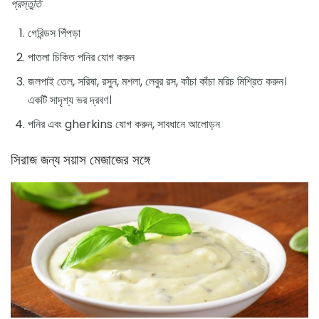
প্রস্তুতি
গেরিন্ডস পিঁপড়া
পাতলা চিকিত পনির যোগ করুন
জলপাই তেল, সরিষা, রসুন, মশলা, লেবুর রস, কাঁচা কাঁচা মরিচ মিশ্রিত করুন।
একটি সাদৃশ্য ভর দ্রবণ।
পনির এবং gherkins যোগ করুন, সাবধানে আলোড়ন
সিরাজ জন্য সয়াস মেজাজের সঙ্গে