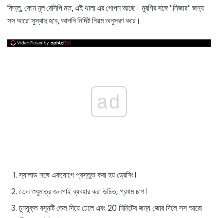
কিন্তু, কোন মূল রেসিপি মত, এই থালা এর গোপন আছে। মুরগির সঙ্গে "সিজার" জন্য
সস আরো সুস্বাদু হবে, আপনি নির্দিষ্ট নিয়ম অনুসরণ করে।
ad
স্যালাড সঙ্গে একযোগে প্রস্তুত করা হয় ড্রেসিং।
তেল শুধুমাত্র জলপাই ব্যবহার করা উচিত, প্রথম চাপ।
চুনযুক্ত রসুনটি তেল দিয়ে ঢেলে এবং 20 মিনিটের জন্য জোর দিলে সস আরো