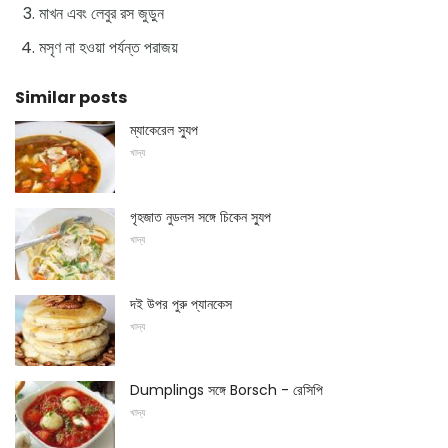
মাখন এবং লেবুর রস জুড়ুন
মসৃণ না হওয়া পর্যন্ত পরাজয়
Similar posts
ম্যাকেরেল স্যুপ
খাদ্য
গৃহজাত নুডলস সঙ্গে চিকেন স্যুপ
খাদ্য
দই উপর পুরু প্যানকেস
খাদ্য
Dumplings সঙ্গে Borsch - রেসিপি
খাদ্য