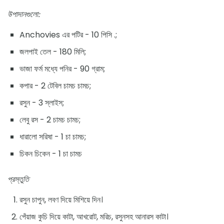
উপাদানগুলো:
Anchovies এর পটির - 10 পিসি .;
জলপাই তেল - 180 মিলি;
ভাজা ফর্ম মধ্যে পনির - 90 গ্রাম;
কপার - 2 টেবিল চামচ চামচ;
রসুন - 3 স্লাইস;
লেবু রস - 2 চামচ চামচ;
ধারালো সরিষা - 1 চা চামচ;
চিকন চিকেন - 1 চা চামচ
প্রস্তুতি
রসুন চাপুন, লবণ দিয়ে মিশিয়ে দিন।
পেঁয়াজ কুচি দিয়ে কাটা, আখরোট, মরিচ, রসুনসহ আনারস কাটা।