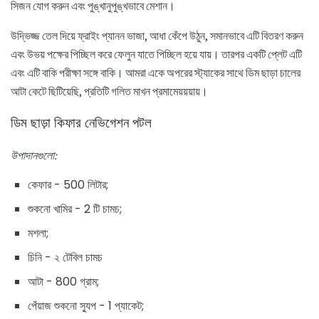
সিজন যোগ করুন এবং পুঙ্খানুপুঙ্খভাবে মেশান।
উদ্ভিজ্জ তেল দিয়ে ফ্রাইং প্যানন ভাজা, আধা কেঁপে উঠুন, সমানভাবে এটি বিতরণ করুন
এবং উভয় পক্ষের পিচ্ছিল করে ফেলুন যাতে পিচ্ছিল হয়ে যায়। তারপর একটি প্লেট এটি
এবং এটি বাকি পরীক্ষা সঙ্গে বাকি। আমরা একে অপরের স্ট্যাকের সাথে ডিম ছাড়া চালের
আটা কেটে ছিটিয়েছি, প্রতিটি গলিত মাখন প্রমামেয়য়য়ায়।
ডিম ছাড়া কিফার নেভিগেশন পটল
উপাদানগুলো:
কেফার - 500 লিটার;
শুকনো খামির - 2 টি চামচ;
মশলা;
চিনি - ২ টেবিল চামচ
আটা - 800 গ্রাম;
পেঁয়াজ শুকনো স্যুপ - 1 প্যাকেট;