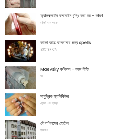
অ্যালক্লাইন ফসফেটস বৃদ্ধি করা হয় - কারণ
সৌন্দর্য এবং স্বাস্থ্য
কালো জাদু: ভালবাসার জন্য spells
ESOTERICA
Maevsky কপিকল - কাজ নীতি
ঘর
সামুদ্রিক ম্যানিকিউর
সৌন্দর্য এবং স্বাস্থ্য
দৌগাপিলসের হোটেল
ইউরোপ