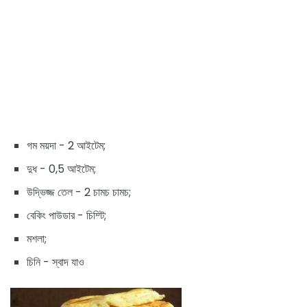
গম ময়দা - 2 আইটেম;
দুধ - 0,5 আইটেম;
উদ্ভিজ্জ তেল - 2 চামচ চামচ;
বেকিং পাউডার - চিম্টি;
মশলা;
চিনি - স্বাদ যাও