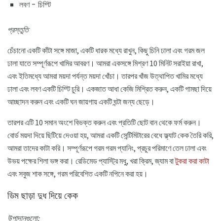
লবণ - চিম্টি
প্রস্তুতি
চেঁচানো একটি কাঁটা সঙ্গে মাজা, একটি ধারক মধ্যে রাখুন, কিছু চিনি ঢালা এবং গরম জল
ঢালা যাতে সম্পূর্ণরূপে খামির আবরণ। আমরা একসঙ্গে মিশ্রণ 10 মিনিট সরাইয়া রাখা,
এবং ইতিমধ্যে আমরা ময়দা পর্যন্ত ময়দা খোঁচা। তারপর খাঁজ উত্থাপিত খামির মধ্যে
ঢালা এবং লবণ একটি চিম্টি চুরি। একজাত আধা কেজি মিশ্রিত করুন, একটি গামছা দিয়ে
আচ্ছাদন করুন এবং একটি ঘন জায়গায় একটি ঘন্টা জন্য ছেড়ে।
তারপর এটি 10 ​​সমান অংশে বিভক্ত করুন এবং প্রতিটি ছোট বান থেকে ফর্ম করুন।
বোর্ড ময়দা দিয়ে ছিটিয়ে দেওয়া হয়, আমরা একটি সেন্টিমিটারের বেধে ফ্ল্যাট কেক তৈরি করি,
আমরা তাদের কাটা করি। সম্পূর্ণরূপে গরম গরম প্যানিং, প্রচুর পরিমাণে তেল ঢালা এবং
উভয় পক্ষের শিলা ভঙ্গ করা। রেডিমেড প্যাস্ট্রি মধু, খরা ক্রিম, জ্যাম বা
টুকরা করা কাটা
এবং সবুজ শাক সঙ্গে, গরম পরিবেশিত একটি নপিনে করা হয়।
ডিম ছাড়া দুধ দিয়ে কেক
উপাদানগুলো: