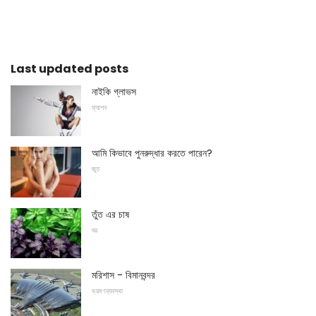
Last updated posts
নাইকি গ্লাভস
ফ্যাশন
আমি কিভাবে পুনরুদ্ধার করতে পারেন?
জুত
তুঁত এর চাষ
ঘর
মরিশাস - বিমানবন্দর
ভ্রমণব্যবস্থা