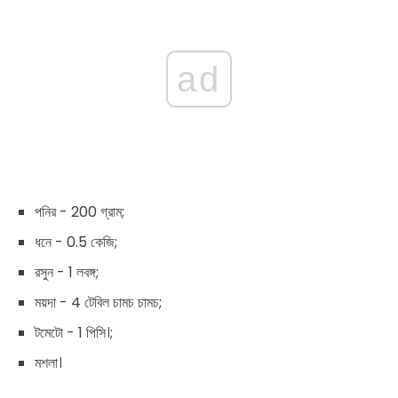
ad
পনির - 200 গ্রাম;
ধনে - 0.5 কেজি;
রসুন - 1 লবঙ্গ;
ময়দা - 4 টেবিল চামচ চামচ;
টমেটো - 1 পিসি।;
মশলা।