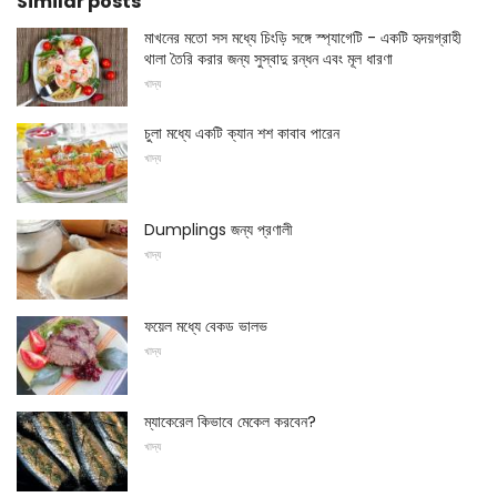
Similar posts
মাখনের মতো সস মধ্যে চিংড়ি সঙ্গে স্প্যাগেটি - একটি হৃদয়গ্রাহী
থালা তৈরি করার জন্য সুস্বাদু রন্ধন এবং মূল ধারণা
খাদ্য
চুলা মধ্যে একটি ক্যান শশ কাবাব পারেন
খাদ্য
Dumplings জন্য প্রণালী
খাদ্য
ফয়েল মধ্যে বেকড ভালভ
খাদ্য
ম্যাকেরেল কিভাবে মেকেল করবেন?
খাদ্য