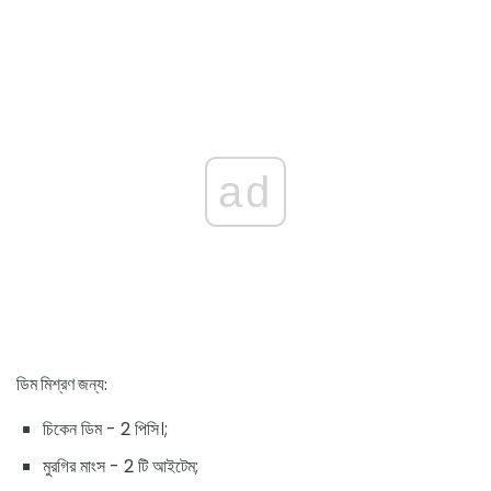
ad
ডিম মিশ্রণ জন্য:
চিকেন ডিম - 2 পিসি।;
মুরগির মাংস - 2 টি আইটেম;