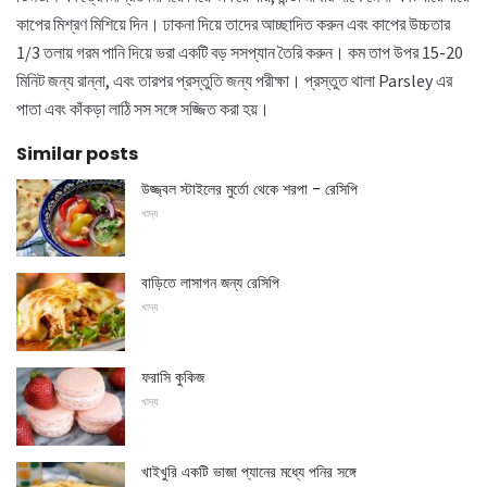
কাপের মিশ্রণ মিশিয়ে দিন। ঢাকনা দিয়ে তাদের আচ্ছাদিত করুন এবং কাপের উচ্চতার
1/3 তলায় গরম পানি দিয়ে ভরা একটি বড় সসপ্যান তৈরি করুন। কম তাপ উপর 15-20
মিনিট জন্য রান্না, এবং তারপর প্রস্তুতি জন্য পরীক্ষা। প্রস্তুত থালা Parsley এর
পাতা এবং কাঁকড়া লাঠি সস সঙ্গে সজ্জিত করা হয়।
Similar posts
উজ্জ্বল স্টাইলের মুর্তো থেকে শরপা - রেসিপি
খাদ্য
বাড়িতে লাসাগন জন্য রেসিপি
খাদ্য
ফরাসি কুকিজ
খাদ্য
খাইখুরি একটি ভাজা প্যানের মধ্যে পনির সঙ্গে