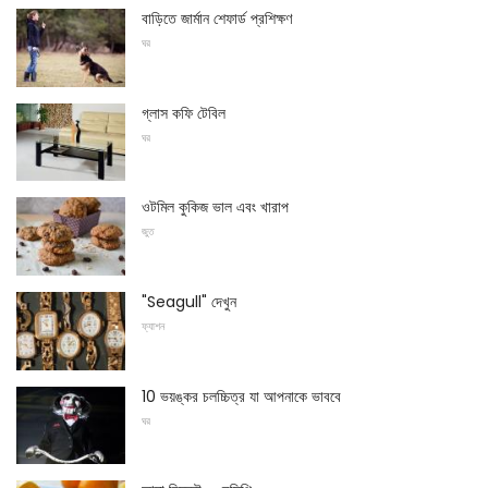
বাড়িতে জার্মান শেফার্ড প্রশিক্ষণ
ঘর
গ্লাস কফি টেবিল
ঘর
ওটমিল কুকিজ ভাল এবং খারাপ
জুত
"Seagull" দেখুন
ফ্যাশন
10 ভয়ঙ্কর চলচ্চিত্র যা আপনাকে ভাববে
ঘর