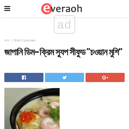
ad
খাদ্য
বিশ্বের Cuisines
জাপানি ডিম-ক্রিম স্যুপ সীফুড "চওয়ান মুশি"