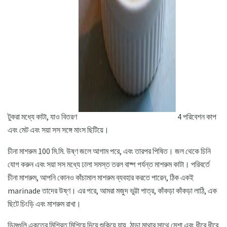
টুকরা মধ্যে কাটা, যাও বিতরণ
4 পরিবেশন কাপ
এবং মেট এবং সয়া সস সঙ্গে মাংস ছিটিয়ে।
চীনা মাশরুম 100 মি.মি. উষ্ণ জলে আগাম পরে, এবং তারপর পিষিত। জল থেকে চিনি
যোগ করুন এবং সয়া সস মধ্যে ঢালা সমস্ত তরল বাষ্প পর্যন্ত মাশরুম কাটা। পরিবর্তে
চীনা মাশরুম, আপনি কোনও কাঁচামাল মাশরুম ব্যবহার করতে পারেন, ঠিক একই
marinade তাদের উষ্ণ। এর পরে, আমরা মজুদ ভুট্টা পাত্র, কাঁকড়া কাঁকড়া লাঠি, এক
ছিটে চিংড়ি এবং মাশরুম রাখা।
ডিমগুলি একত্রে মিশ্রিত মিশিয়ে দিয়ে শুকিয়ে যায়, ঠান্ডা মাথার সাথে মেশা এবং ধীরে ধীরে