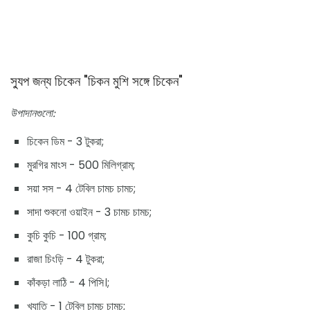
স্যুপ জন্য চিকেন "চিকন মুশি সঙ্গে চিকেন"
উপাদানগুলো:
চিকেন ডিম - 3 টুকরা;
মুরগির মাংস - 500 মিলিগ্রাম;
সয়া সস - 4 টেবিল চামচ চামচ;
সাদা শুকনো ওয়াইন - 3 চামচ চামচ;
কুচি কুচি - 100 গ্রাম;
রাজা চিংড়ি - 4 টুকরা;
কাঁকড়া লাঠি - 4 পিসি।;
খ্যাতি - 1 টেবিল চামচ চামচ;