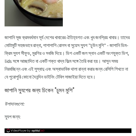
জাপানি সূজ ক্রমবর্ধমান সূর্য দেশের খাবারের ঐতিহ্যগত এবং খুব জনপ্রিয় খাবার। তাদের
মোটামুটি সহজভাবে রান্না, পাশাপাশি রোলস বা সুয়েস স্যুপ "চুউন মুশি" - জাপানি ডিম-
ক্রিম স্যুপ সীফুড, মুরগির ও সবজি দিয়ে। ডিশ একটি জল স্নান একটি অংশযুক্ত ডিশ,
lids সঙ্গে আচ্ছাদিত বা একটি শক্ত খাদ্য ফিল্ম সঙ্গে তৈরি করা হয়। আসুন সময়
নিরবচ্ছিন্ন এবং এই সুস্বাদু এবং অস্বাভাবিক থালা রান্না করার জন্য রেসিপি শিখতে না
যে পুরোপুরি কোনো দৈনন্দিন ডাইনিং টেবিল সাজাইয়া দিতে হবে।
জাপানি স্যুপের জন্য চিকেন "চুমন মুশি"
উপাদানগুলো:
স্যুপ জন্য: