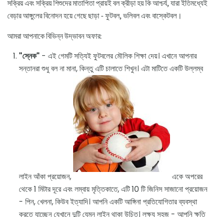
সক্রিয় এবং সক্রিয় শিশুদের মাতাপিতা প্রায়ই বল ক্রীড়া হয় কি আশ্চর্য, যারা ইতিমধ্যেই
বেড়ার আঙ্গুলের বিনোদন হয়ে গেছে ছাড়া - ফুটবল, ভলিবল এবং বাস্কেটবল।
আমরা আপনাকে বিভিন্ন উদ্ভাবন অফার:
"স্নেক"
- এই গেমটি সত্যিই ফুটবলের মৌলিক শিক্ষা দেয়। এখানে আপনার
সন্তানরা শুধু বল না মানা, কিন্তু এটি চালাতে শিখুন। এটা মাটিতে একটি উল্লম্ব
লাইন আঁকা প্রয়োজন,
একে অপরের
থেকে 1 মিটার দূরে এবং লম্বায় মৃত্তিকাতে, এটি 10 ​​টি জিনিস সাজানো প্রয়োজন
- পিন, খেলনা, কিউব ইত্যাদি। আপনি একটি আঙ্গিনা প্রতিযোগিতার ব্যবস্থা
করতে যাচ্ছেন যেখানে দুটি যেমন লাইন থাকা উচিত। লক্ষ্য সহজ - আপনি ক্ষতি