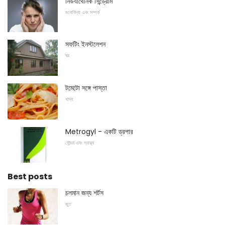
নিউর্যাথেনিক সিন্ড্রোম
মনোবিদ্যা এবং সম্পর্ক
সফটিং ইনস্টলেশন
ঘর
টমেটো সঙ্গে পাস্তা
খাদ্য
Metrogyl - একটি ড্রপার
সৌন্দর্য এবং স্বাস্থ্য
Best posts
চলমান জন্য শর্টস
জুত