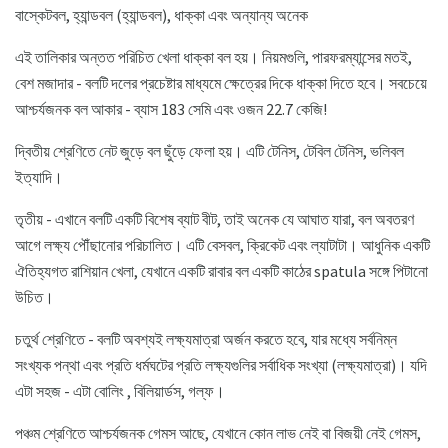
বাস্কেটবল, হ্যান্ডবল (হ্যান্ডবল), ধাক্কা এবং অন্যান্য অনেক
এই তালিকার অন্তত পরিচিত খেলা ধাক্কা বল হয়। নিয়মগুলি, পারফরম্যান্সের মতই,
বেশ মজাদার - বলটি দলের প্রচেষ্টার মাধ্যমে ক্ষেত্রের দিকে ধাক্কা দিতে হবে। সবচেয়ে
আশ্চর্যজনক বল আকার - ব্যাস 183 সেমি এবং ওজন 22.7 কেজি!
দ্বিতীয় শ্রেণিতে নেট জুড়ে বল ছুঁড়ে ফেলা হয়। এটি টেনিস, টেবিল টেনিস, ভলিবল
ইত্যাদি।
তৃতীয় - এখানে বলটি একটি বিশেষ ব্যাট বীট, তাই অনেক যে আঘাত যারা, বল অবতরণ
আগে লক্ষ্য পৌঁছানোর পরিচালিত। এটি বেসবল, ক্রিকেট এবং ল্যাটাটা। আধুনিক একটি
ঐতিহ্যগত রাশিয়ান খেলা, যেখানে একটি রাবার বল একটি কাঠের spatula সঙ্গে পিটানো
উচিত।
চতুর্থ শ্রেণিতে - বলটি অবশ্যই লক্ষ্যমাত্রা অর্জন করতে হবে, যার মধ্যে সর্বনিম্ন
সংখ্যক পন্থা এবং প্রতি ধর্মঘটের প্রতি লক্ষ্যগুলির সর্বাধিক সংখ্যা (লক্ষ্যমাত্রা)। যদি
এটা সহজ - এটা বোলিং , বিলিয়ার্ডস, গল্ফ।
পঞ্চম শ্রেণিতে আশ্চর্যজনক গেমস আছে, যেখানে কোন লাভ নেই বা বিজয়ী নেই গেমস,