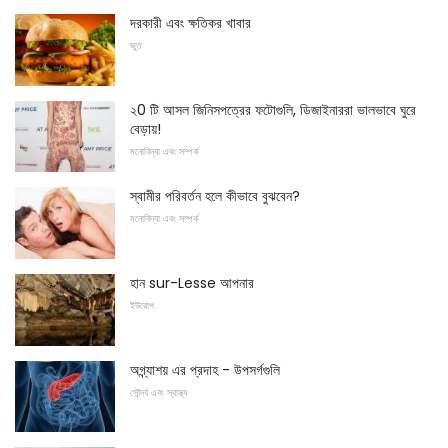
দরকারী এবং ক্ষতিকর খাবার
জুত
২0 টি আসল জিনিসপত্রের ফটোগুলি, ডিজাইনাররা ভালভাবে ঘুরে
বেড়ায়!
মনোবিদ্যা এবং সম্পর্ক
স্বামীর পরিবর্তন হলে কীভাবে বুঝবেন?
মনোবিদ্যা এবং সম্পর্ক
হান sur-Lesse আপনার
ইউরোপ
অগ্ন্যাশয় এর প্রদাহ - উপসর্গগুলি
সৌন্দর্য এবং স্বাস্থ্য