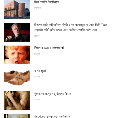
জিন টাঙ্গলি মিউজিয়াম
ইউরোপ
রিডলে স্কট পরিচালিত, তিনি বর্ণনা করেছেন যে কেন তিনি "অল
ওয়ার্ল্ডস মনি" গুলি করেন এবং কেভিন স্পেসি কেটে দেন
তারকা
শিশুদের জন্য Hexoral
মাতৃত্ব
বানর জুতা
ফ্যাশন
পুরুষদের মধ্যে বন্ধ্যাত্বের চিহ্ন
মাতৃত্ব
খুরশেভের দু-কক্ষের পুনর্বিন্যাস