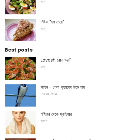
খাদ্য
পিষ্টক "দুধ মেয়ে"
খাদ্য
Best posts
Lavash রোল ভরাট
খাদ্য
সাইন - গেলা গৃহমধ্যে উড়ে যায়
ESOTERICA
মহিয়ার থেকে স্নাইপার
ফ্যাশন