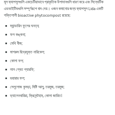
মূল ক্যাপসুলগুলি একচেটিয়াভাবে প্রাকৃতিক উপাদানগুলি ধারণ করে এবং সিন্থেটিক
এডভাইটিভগুলি সম্পূর্ণরূপে বাদ দেয়। ওজন কমানোর জন্য ক্যাপসুল Lida একটি
শক্তিশালী bioactive phytocompost রয়েছে:
ম্যান্ডারিন ফুলের ঘনত্ব;
ফল কঙ্কনা;
মেথি বীজ;
মাশরুম ছিদ্রযুক্ত নারিকেল;
কোলা ফল;
লাল শ্বেত প্যারফি;
গুয়ারার ফল;
সেলুলোজ কুমড়া, মিষ্টি আলু, তরমুজ, তরমুজ;
ভ্যালেনবারিয়া, ক্রিসেন্টহাম, কোলা জারিত।