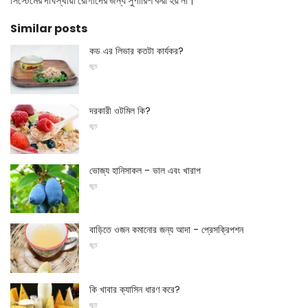
সিস্টেমের দীর্ঘস্থায়ী রোগীদের জন্য সুপারিশ করা হয় না।
Similar posts
কড এর লিভার কতটা কার্যকর?
জুত
দরকারী ওটমিল কি?
জুত
ভোজ্য হানিসাকল - ভাল এবং খারাপ
জুত
বাড়িতে ওজন কমানোর জন্য আদা - প্রেসক্রিপশন
জুত
কি খাবার ক্যাসিন ধারণ করে?
জুত