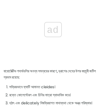
ad
বায়োটেক্টিভ পদার্থগুলির অনন্য সমন্বয়ের কারণে, ড্রাগের দেহের উপর বহুমুখী জটিল
প্রভাব রয়েছে:
সক্রিয়ভাবে ফ্যাটি আমানত cleides।
রক্তে কোলেস্টেরল এবং চিনির মাত্রা স্বাভাবিক করে।
হঠাৎ এবং delicately বিষক্রিয়াগত মাথাব্যথা থেকে অন্ত্র পরিষ্কার।