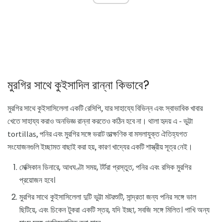
মুরগির সাথে কুইসাদিল রান্না কিভাবে?
মুরগির সাথে কুইসাসিলেলা একটি রেসিপি, যার সাহায্যে বিভিন্ন এবং স্বাভাবিক খাবার
খেতে সাহায্য করাও অনভিজ্ঞ রান্না করতেও কঠিন হবে না। থালা হৃদয় এ - ভুট্টা
tortillas, পনির এবং মুরগির সঙ্গে ভরাট তাত্ক্ষণিক বা মসলাযুক্ত ঐতিহ্যগত
সংযোজনগুলি ইচ্ছামত বাছাই করা হয়, কারণ খাদ্যের একটি শাস্ত্রীয় সূত্র নেই।
মেক্সিকান ডিনারে, আধঘণ্টা সময়, টর্টরা প্রস্তুত, পনির এবং রসিক মুরগির
প্রয়োজন হবে।
মুরগির সাথে কুইসাসিলেলা দুটি ভুট্টা মটরশুটি, সান্দ্রতা জন্য পনির সঙ্গে ভাল
ছিটিয়ে, এবং চিকেন টুকরা একটি স্তর, যদি ইচ্ছা, সবজি সঙ্গে মিলিত। পাখি অন্য