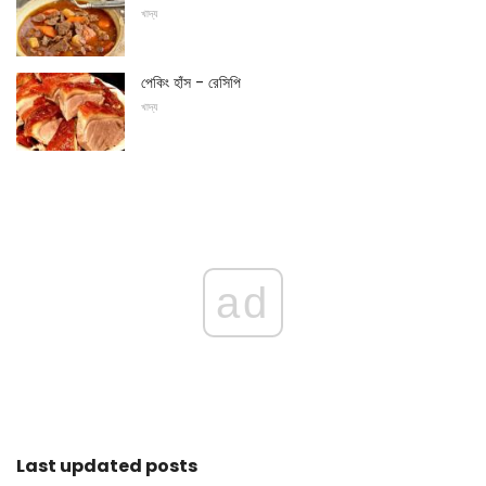
খাদ্য
পেকিং হাঁস - রেসিপি
খাদ্য
ad
Last updated posts