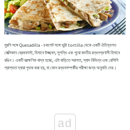
মুরগি সঙ্গে Quesadilla - চকলেট সঙ্গে ভুট্টা tortilla থেকে একটি ঐতিহ্যগত
মেক্সিকান ব্রেকফাস্ট, হিসাবে উজ্জ্বল, সুগন্ধি এবং পুরো জাতীয় রন্ধনপ্রণালী হিসাবে
রঙিন। একটি তাত্ক্ষণিক খাদ্য হচ্ছে, এটা বাড়িতে সরলতা, স্বাদ বিভিন্ন এবং রেসিপি
প্রাপ্যতা দ্বারা পৃথক করা হয়, যা কোন রন্ধনসম্পর্কীয় পরীক্ষা জন্য অনুমতি দেয়।
ad