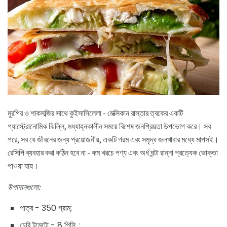
মুরগির ও শাকসব্জির সাথে কুইসাসিলেলা - মেক্সিকান রাস্তার ত্বকের একটি
গ্যাস্ট্রোনোমিক ঝিল্লি, মধ্যাহ্নকালীন সময়ে বিশেষ জনপ্রিয়তা উপভোগ করে। সব
পরে, সব যে জীবনের জন্য প্রয়োজনীয়, একটি গরম এবং সমৃদ্ধ জলখাবার মধ্যে মাপসই।
রেসিপি ব্যবহার করা কঠিন হবে না - কম খরচে পণ্য এবং অর্ধ ঘন্টা রান্না প্রত্যেক ভোক্তা
পাওয়া যায়।
উপাদানগুলো:
পাত্র - 350 গ্রাম;
চেরি টমেটো - 8 পিসি .;