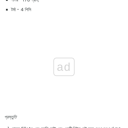
টর্মা - 4 পিসি
ad
প্রস্তুতি