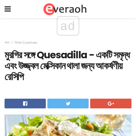
ad
খাদ্য
বিশ্বের Cuisines
মুরগির সঙ্গে Quesadilla - একটি সমৃদ্ধ
এবং উজ্জ্বল মেক্সিকান থালা জন্য আকর্ষণীয়
রেসিপি