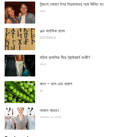
লিন্ডসে লোহান ইগর টারবাসভের সঙ্গে মিলিত হন
তারকা
ওল্ড স্লাভিক রানস
ESOTERICA
মহিলা ক্লাসিক নীচে ট্রাউজার্স সংকীর্ণ
ফ্যাশন
মাংস - ভাল এবং খারাপ
জুত
ননবাল আচরণ
মনোবিদ্যা এবং সম্পর্ক