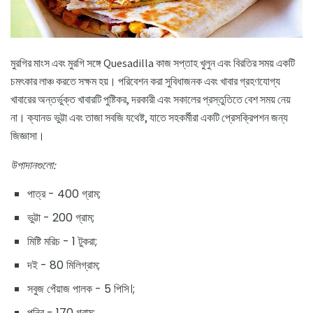
মুরগির মাংস এবং মুরগি সঙ্গে Quesadilla কাজ সপ্তাহ খুলুন এবং বিরতির সময় একটি
চমৎকার লাঞ্চ করতে সক্ষম হয়। পরিবেশন করা সুবিধাজনক এবং খাবার গ্রহণযোগ্য
খাবারের অন্তর্ভুক্ত খাবারটি পুষ্টিকর, দরকারী এবং সকালের প্রস্তুতিতে বেশ সময় নেয়
না। ক্যানড ভুট্টা এবং তাজা সবজি যথেষ্ট, যাতে সহকর্মীরা একটি প্রেসক্রিপশন জন্য
জিজ্ঞাসা।
উপাদানগুলো:
পাত্র - 400 গ্রাম;
ভুট্টা - 200 গ্রাম;
মিষ্টি মরিচ - 1 টুকরা;
দই - 80 মিলিগ্রাম;
সবুজ পেঁয়াজ পালক - 5 পিসি।;
পনির - 170 গ্রাম;