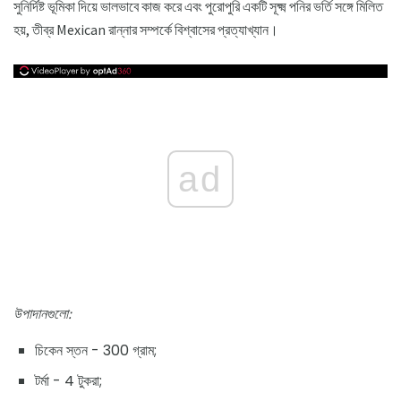
সুনির্দিষ্ট ভূমিকা দিয়ে ভালভাবে কাজ করে এবং পুরোপুরি একটি সূক্ষ্ম পনির ভর্তি সঙ্গে মিলিত
হয়, তীব্র Mexican রান্নার সম্পর্কে বিশ্বাসের প্রত্যাখ্যান।
ad
উপাদানগুলো:
চিকেন স্তন - 300 গ্রাম;
টর্মা - 4 টুকরা;