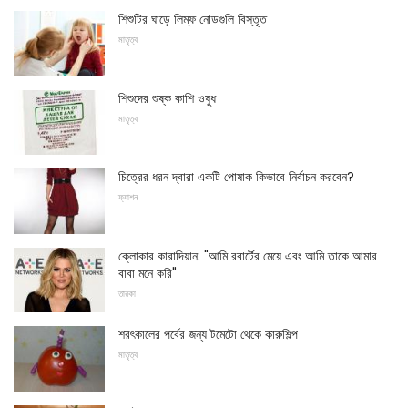
শিশুটির ঘাড়ে লিম্ফ নোডগুলি বিস্তৃত
মাতৃত্ব
শিশুদের শুষ্ক কাশি ওষুধ
মাতৃত্ব
চিত্রের ধরন দ্বারা একটি পোষাক কিভাবে নির্বাচন করবেন?
ফ্যাশন
ক্লোকার কারাদিয়ান: "আমি রবার্টের মেয়ে এবং আমি তাকে আমার
বাবা মনে করি"
তারকা
শরৎকালের পর্বের জন্য টমেটো থেকে কারুশিল্প
মাতৃত্ব