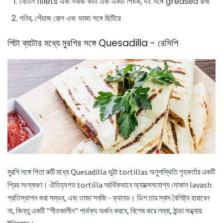
বোতল fillets এবং সবজি কাটা এবং একটি পিষ্টক, দই সঙ্গে greased রাখা
পনির, পেঁয়াজ রোল এবং ভাজা সঙ্গে ছিটিয়ে
পিটা ব্যাটার মধ্যে মুরগির সঙ্গে Quesadilla - রেসিপি
মুরগি সঙ্গে পিতা রুটি মধ্যে Quesadilla ভুট্টা tortillas অনুপস্থিতি গৃহকর্তার একটি
প্রিয় সংস্করণ। ঐতিহ্যগত tortilla আর্থিকভাবে অ্যাক্সেসযোগ্য দোকান lavash
প্রতিস্থাপন করা সম্ভব, এবং তাজা সবজি - ক্যানড। ডিশ তার স্বাদ বৈশিষ্ট্য হারাবেন
না, কিন্তু একটি "শীতকালীন" পার্থক্য অর্জন করবে, বিশেষ করে লম্বা, ঠান্ডা সন্ধ্যায়