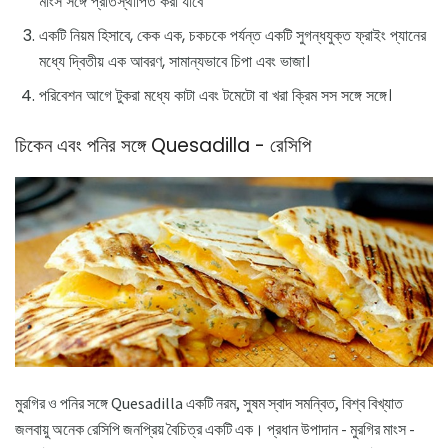
মাংস সঙ্গে প্রতিস্থাপিত করা যাবে
একটি নিয়ম হিসাবে, কেক এক, চকচকে পর্যন্ত একটি সুগন্ধযুক্ত ফ্রাইং প্যানের
মধ্যে দ্বিতীয় এক আবরণ, সামান্যভাবে চিপা এবং ভাজা।
পরিবেশন আগে টুকরা মধ্যে কাটা এবং টমেটো বা খরা ক্রিম সস সঙ্গে সঙ্গে।
চিকেন এবং পনির সঙ্গে Quesadilla - রেসিপি
মুরগির ও পনির সঙ্গে Quesadilla একটি নরম, সুষম স্বাদ সমন্বিত, বিশ্ব বিখ্যাত
জলবায়ু অনেক রেসিপি জনপ্রিয় বৈচিত্র একটি এক। প্রধান উপাদান - মুরগির মাংস -