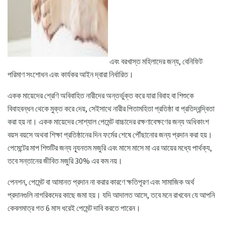
এবং বরখাস্ত মহিলাদের জন্য, বেনিফিট
পরিমাণ সংশোধন এবং কার্যকর আইন দ্বারা নির্ধারিত।
একক মায়েদের শ্রেণি অবিবাহিত নারীদের অন্তর্ভুক্ত করে যারা বিবাহ বা শিশুকে
বিবাহবন্ধন থেকে মুক্ত করে দেয়, সেইসাথে নারীর পিতামহিতা প্রতিষ্ঠা বা প্রতিদ্বন্দ্বিতা
করা হয় না। একক মায়েদের সোশ্যাল পেমেন্ট বাচ্চাদের রক্ষণাবেক্ষণের জন্য অধিকাংশ
বয়স বয়সে অথবা শিক্ষা প্রতিষ্ঠানের দিন ফর্মের শেষে পৌঁছানোর জন্য প্রদান করা হয়।
পেমেন্টের মাপ শিশুটির জন্য ন্যূনতম মজুরি এবং মাসে মাসে মা এর আয়ের মধ্যে পার্থক্য,
তবে সন্তানের জীবিত মজুরি 30% এর কম নয়।
পেনশন, পেমেন্ট বা আমানত প্রদান না করার কারণে ক্ষতিপূরণ এবং সামাজিক অর্থ
প্রদানগুলি নাগরিকদের কাছে জমা হয়। যদি আদালত আসে, তবে মনে রাখবেন যে আপনি
কেবলমাত্র গত 6 মাস ধরেই পেমেন্ট দাবি করতে পারেন।