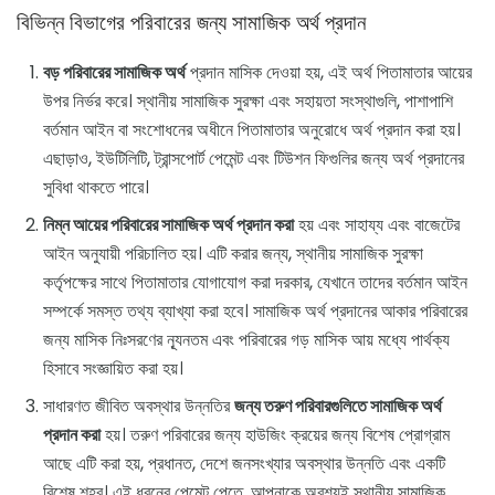
বিভিন্ন বিভাগের পরিবারের জন্য সামাজিক অর্থ প্রদান
বড় পরিবারের সামাজিক অর্থ
প্রদান মাসিক দেওয়া হয়, এই অর্থ পিতামাতার আয়ের
উপর নির্ভর করে। স্থানীয় সামাজিক সুরক্ষা এবং সহায়তা সংস্থাগুলি, পাশাপাশি
বর্তমান আইন বা সংশোধনের অধীনে পিতামাতার অনুরোধে অর্থ প্রদান করা হয়।
এছাড়াও, ইউটিলিটি, ট্রান্সপোর্ট পেমেন্ট এবং টিউশন ফিগুলির জন্য অর্থ প্রদানের
সুবিধা থাকতে পারে।
নিম্ন আয়ের পরিবারের সামাজিক অর্থ প্রদান করা
হয় এবং সাহায্য এবং বাজেটের
আইন অনুযায়ী পরিচালিত হয়। এটি করার জন্য, স্থানীয় সামাজিক সুরক্ষা
কর্তৃপক্ষের সাথে পিতামাতার যোগাযোগ করা দরকার, যেখানে তাদের বর্তমান আইন
সম্পর্কে সমস্ত তথ্য ব্যাখ্যা করা হবে। সামাজিক অর্থ প্রদানের আকার পরিবারের
জন্য মাসিক নিঃসরণের ন্যূনতম এবং পরিবারের গড় মাসিক আয় মধ্যে পার্থক্য
হিসাবে সংজ্ঞায়িত করা হয়।
সাধারণত জীবিত অবস্থার উন্নতির
জন্য তরুণ পরিবারগুলিতে সামাজিক অর্থ
প্রদান করা
হয়। তরুণ পরিবারের জন্য হাউজিং ক্রয়ের জন্য বিশেষ প্রোগ্রাম
আছে এটি করা হয়, প্রধানত, দেশে জনসংখ্যার অবস্থার উন্নতি এবং একটি
বিশেষ শহর। এই ধরনের পেমেন্ট পেতে, আপনাকে অবশ্যই স্থানীয় সামাজিক