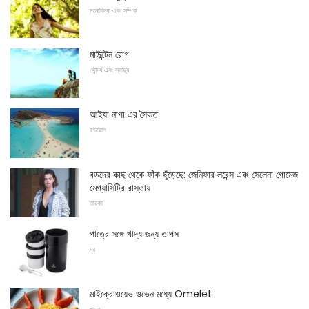
মনোবিদ্যা এবং সম্পর্ক
মাউন্টেন রোগ
সৌন্দর্য এবং স্বাস্থ্য
আইযা নাপা এর সৈকত
ইউরোপ
বড়দের কাছ থেকে ফাঁক ছুঁড়েছে: জেনিফার লরেন্স এবং সেলেনা গোমেজ
মেগ্যাসিটির রাস্তায়
তারকা
পাত্রে সঙ্গে খাদ্য জন্য তাপস
ঘর
মাইক্রোওয়েভ ওভেন মধ্যে Omelet