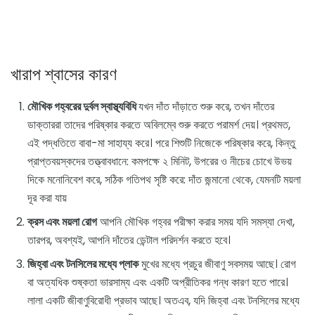
খারাপ শ্বাসের কারণ
মৌখিক গহ্বরের দুর্বল স্বাস্থ্যবিধি
যখন দাঁত দাঁড়াতে শুরু করে, তখন দাঁতের
ডাক্তাররা তাদের পরিষ্কার করতে অবিলম্বে শুরু করতে পরামর্শ দেয়। প্রথমত,
এই পদ্ধতিতে বাবা-মা সাহায্য করে। পরে শিশুটি নিজেকে পরিষ্কার করে, কিন্তু
প্রাপ্তবয়স্কদের তত্ত্বাবধানে: কমপক্ষে ২ মিনিট, উপরের ও নীচের চোখে উভয়
দিকে মনোনিবেশ করে, সঠিক গতিপথ সৃষ্টি করে: দাঁত জন্মানো থেকে, যেমনটি ময়লা
দূর করা যায়
ক্রস এবং ময়লা রোগ
আপনি মৌখিক গহ্বর পরীক্ষা করার সময় যদি সমস্যা দেখা,
তারপর, অবশ্যই, আপনি দাঁতের ডেন্টাল পরিদর্শন করতে হবে।
জিহ্বা এবং টনসিলের মধ্যে প্লাক
মুখের মধ্যে প্রচুর জীবাণু সবসময় আছে। রোগ
বা অত্যধিক শুষ্কতা ভারসাম্য এবং একটি অপ্রীতিকর গন্ধ কারণ হতে পারে।
লালা একটি জীবাণুবিরোধী প্রভাব আছে। অতএব, যদি জিহ্বা এবং টনসিলের মধ্যে