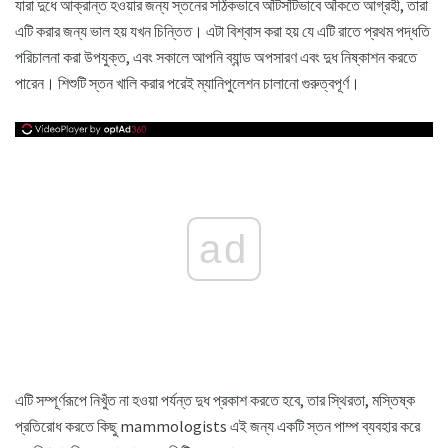
যারা দুধে আক্রান্ত হওয়ার জন্য স্তনের সঠিকভাবে আঁটসাঁটভাবে আঁকতে আগ্রহী, তারা
এটি করার জন্য ভাল হয় যখন চিন্তিত। এটা বিশ্বাস করা হয় যে এটি রাতে প্রথম পদ্ধতি
পরিচালনা করা উপযুক্ত, এবং সকালে আপনি ব্যান্ড অপসারণ এবং দুধ নিষ্কাশন করতে
পারেন। শিশুটি স্তন খালি করার পরেই ম্যানিপুলেশন চালানো গুরুত্বপূর্ণ।
ad
এটি সম্পূর্ণরূপে নিখুঁত না হওয়া পর্যন্ত দুধ প্রকাশ করতে হবে, তার স্থিরতা, মস্তিষ্ক
প্রতিরোধ করতে কিছু mammologists এই জন্য একটি স্তন পাম্প ব্যবহার করে