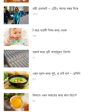
নারী রেনকোট - ২01২ সালের শুরুর দিকে
ফ্যাশন
1 বছর বয়েসী শিশুর জন্য স্নেক
খাদ্য
স্কার্ফ জন্য দুটি পার্শ্বযুক্ত নিদর্শন
ঘর
ওজন হ্রাস জন্য সুউ, যা চর্বি বার্ন - রেসিপি
জুত
কিভাবে ওজন কমানোর জন্য জাল নিতে?
জুত