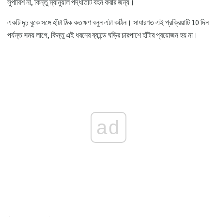
সুপারিশ না, কিন্তু ম্যানুয়াল পদ্ধতিটি বহন করার জন্য।
একটি দৃঢ় বুকে সঙ্গে হাঁটা ঠিক কতক্ষণ বলুন এটা কঠিন। সাধারণত এই প্রক্রিয়াটি 10 ​​দিন
পর্যন্ত সময় লাগে, কিন্তু এই ধরনের ব্যান্ডে ঘড়ির চারপাশে হাঁটার প্রয়োজন হয় না।
ad