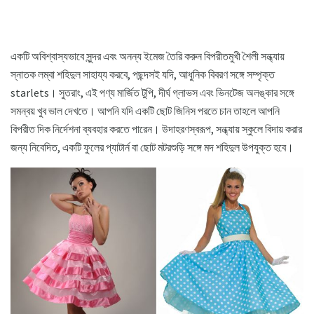
একটি অবিশ্বাস্যভাবে সুন্দর এবং অনন্য ইমেজ তৈরি করুন বিপরীতমুখী শৈলী সন্ধ্যায়
স্নাতক লম্বা শহিদুল সাহায্য করবে, পছন্দসই যদি, আধুনিক বিবরণ সঙ্গে সম্পৃক্ত
starlets। সুতরাং, এই পণ্য মার্জিত টুপি, দীর্ঘ গ্লাভস এবং ভিনটেজ অলঙ্কার সঙ্গে
সমন্বয় খুব ভাল দেখতে। আপনি যদি একটি ছোট জিনিস পরতে চান তাহলে আপনি
বিপরীত দিক নির্দেশনা ব্যবহার করতে পারেন। উদাহরণস্বরূপ, সন্ধ্যায় স্কুলে বিদায় করার
জন্য নিবেদিত, একটি ফুলের প্যাটার্ন বা ছোট মটরশুড়ি সঙ্গে মদ শহিদুল উপযুক্ত হবে।