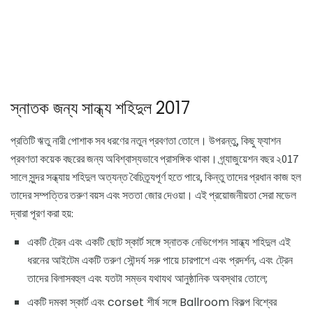
স্নাতক জন্য সান্ধ্য শহিদুল 2017
প্রতিটি ঋতু নারী পোশাক সব ধরণের নতুন প্রবণতা তোলে। উপরন্তু, কিছু ফ্যাশন
প্রবণতা কয়েক বছরের জন্য অবিশ্বাস্যভাবে প্রাসঙ্গিক থাকা। গ্র্যাজুয়েশন বছর ২017
সালে সুন্দর সন্ধ্যায় শহিদুল অত্যন্ত বৈচিত্র্যপূর্ণ হতে পারে, কিন্তু তাদের প্রধান কাজ হল
তাদের সম্পত্তির তরুণ বয়স এবং সততা জোর দেওয়া। এই প্রয়োজনীয়তা সেরা মডেল
দ্বারা পূরণ করা হয়:
একটি ট্রেন এবং একটি ছোট স্কার্ট সঙ্গে স্নাতক নেভিগেশন সান্ধ্য শহিদুল এই
ধরনের আইটেম একটি তরুণ সৌন্দর্য সরু পায়ে চারপাশে এবং প্রদর্শন, এবং ট্রেন
তাদের বিলাসবহুল এবং যতটা সম্ভব যথাযথ আনুষ্ঠানিক অবস্থার তোলে;
একটি দমকা স্কার্ট এবং corset শীর্ষ সঙ্গে Ballroom বিকল্প বিশ্বের