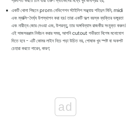
প্রদর্শিত করতে চান যারা তরুণ স্নাতকদের মধ্যে খুব জনপ্রিয় হয়;
একটি খোলা পিছনে prom নেভিগেশন স্টাইলিশ সন্ধ্যায় শহিদুল মিনি, midi
এবং ম্যাক্সি-দৈর্ঘ্য উপস্থাপন করা হয়। তারা একটি অল্প বয়স্ক ব্যক্তির ভঙ্গুরতা
এবং নারীত্ব জোর দেওয়া এবং, উপরন্তু, তার অঙ্গবিন্যাস রাজকীয় সংযুক্ত করুন।
এই সাজসরঞ্জাম নির্বাচন করার সময়, আপনি cutout গভীরতা বিশেষ মনোযোগ
দিতে হবে - এটি কোমর লাইন নিচে পড়া উচিত নয়, পোষাক খুব স্পষ্ট বা অকপট
চেহারা করতে পারেন, কারণ;
ad