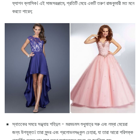
ফ্যাশন ক্লাসিক। এই সাজসরঞ্জামে, প্রতিটি মেয়ে একটি তরুণ রাজকুমারী মত মনে
করতে পারেন;
স্নাতকের সময়ে সন্ধ্যায় শহিদুল - মরমডমস শুধুমাত্র সরু এবং লম্বা মেয়েরা
জন্য উপযুক্ত। তারা সুন্দর এবং প্রলোভনসঙ্কুল চেহারা, যা তারা আরো পরিপক্ক