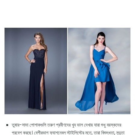
তুষার-সাদা পোশাকগুলি তরুণ প্রবীণদের খুব ভাল দেখায় যারা শুধু বয়স্কদের
প্রবেশ করছে। বেশীরভাগ ফ্যাশনেবল স্টাইলিস্টের মতে, তারা বিশুদ্ধতা, মৃদুতা