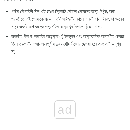
গভীর নৌবাহিনী নীল এই রঙের স্কিমটি সেইসব মেয়েদের জন্য নিখুঁত, যারা
পরবর্তীতে এই পোষাকে পরেন। তিনি সার্বজনীন কালো একটি ভাল বিকল্প, যা অনেক
মানুষ একটি অল্প বয়স্ক ভদ্রমহিলা জন্য খুব নিদারুণ খুঁজে পেতে;
রাজকীয় নীল বা অজারির আড়ম্বরপূর্ণ, উজ্জ্বল এবং অস্বাভাবিক আকর্ষণীয় চেহারা
তিনি তরুণ নীল-আড়ম্বরপূর্ণ যাদুকর সৌন্দর্য জোর দেওয়া হবে এবং এটি অদৃশ্য
না;
ad