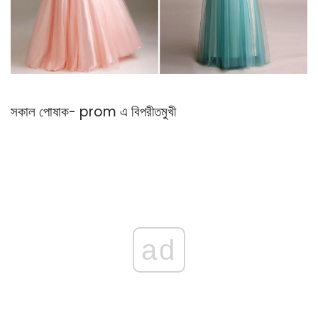
সকাল পোষাক- prom এ বিপরীতমুখী
ad