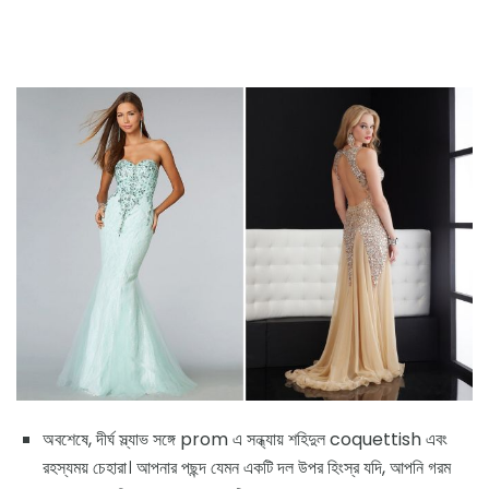
অবশেষে, দীর্ঘ স্ল্যাভ সঙ্গে prom এ সন্ধ্যায় শহিদুল coquettish এবং
রহস্যময় চেহারা। আপনার পছন্দ যেমন একটি দল উপর হিংস্র যদি, আপনি গরম