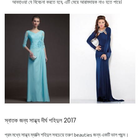
আবহাওয়া যে বিবেচনা করতে হবে, এটি মেয়ে আরামদায়ক নাও হতে পারে।
স্নাতক জন্য সান্ধ্য দীর্ঘ শহিদুল 2017
প্রম মধ্যে সান্ধ্য ম্যাক্সি শহিদুল সবচেয়ে তরুণ beauties জন্য একটি ভাল পছন্দ।