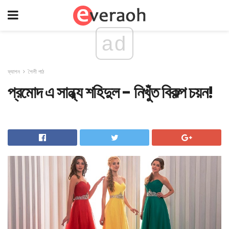
ad
ফ্যাশন
শৈলী পাঠ
প্রমোদ এ সান্ধ্য শহিদুল - নিখুঁত বিকল্প চয়ন!