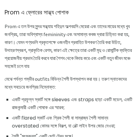
Prom এ ফ্লোরের সান্ধ্য পোশাক
Prom এ তল উপর সুন্দর সন্ধ্যায় শহিদুল অল্পবয়সি মেয়েরা এবং তাদের মায়ের মধ্যে খুব
জনপ্রিয়, তারা অবিশ্বাস্য femininity এবং অসামান্য কবজ দ্বারা চিহ্নিত করা হয়,
কারণ। যেমন পণ্যগুলি প্রকৃতপক্ষে ওজনহীন প্রবাহিত উপকরণ তৈরি করা উচিত,
উদাহরণস্বরূপ, প্রাকৃতিক রেশম, কারণ এই ক্ষেত্রে তারা একটি মৃদু ও রোমান্টিক ব্যক্তির
প্রয়োজনীয় প্রভাব তৈরি করবে যারা শৈশব থেকে বিদায় করে এবং একটি নতুন জীবন মঞ্চে
সহজেই চলে যায়
মেঝে পর্যন্ত গম্ভীর outfits বিভিন্ন শৈলী উপস্থাপন করা হয়। তরুণ স্নাতকদের
মধ্যে সবচেয়ে জনপ্রিয় নিম্নোক্ত:
একটি প্রফুল্ল স্কার্ট সঙ্গে sleeves এবং straps ছাড়া একটি মডেল, একটি
রাজকুমারী একটি পোষাক এর স্মারক;
একটি flared স্কার্ট এবং গ্রিক শৈলী বা সাম্রাজ্য শৈলী সামান্য
overstated কোমর সঙ্গে বিকল্প, যা বেল্ট লাইন উপর জোর দেওয়া;
শৈলী "মৎসকন্যা" একটি ছোট ট্রেন সঙ্গে।