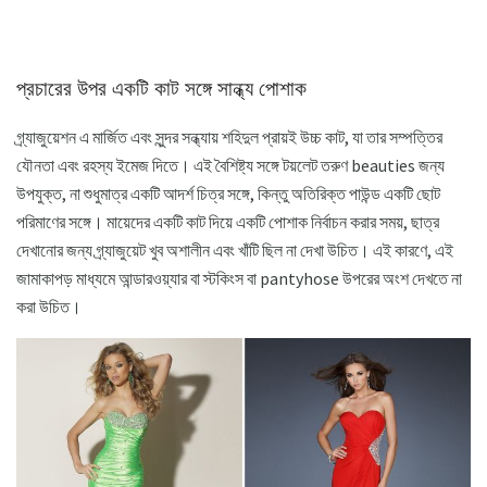
প্রচারের উপর একটি কাট সঙ্গে সান্ধ্য পোশাক
গ্র্যাজুয়েশন এ মার্জিত এবং সুন্দর সন্ধ্যায় শহিদুল প্রায়ই উচ্চ কাট, যা তার সম্পত্তির
যৌনতা এবং রহস্য ইমেজ দিতে। এই বৈশিষ্ট্য সঙ্গে টয়লেট তরুণ beauties জন্য
উপযুক্ত, না শুধুমাত্র একটি আদর্শ চিত্র সঙ্গে, কিন্তু অতিরিক্ত পাউন্ড একটি ছোট
পরিমাণের সঙ্গে। মায়েদের একটি কাট দিয়ে একটি পোশাক নির্বাচন করার সময়, ছাত্র
দেখানোর জন্য গ্র্যাজুয়েট খুব অশালীন এবং খাঁটি ছিল না দেখা উচিত। এই কারণে, এই
জামাকাপড় মাধ্যমে আন্ডারওয়্যার বা স্টকিংস বা pantyhose উপরের অংশ দেখতে না
করা উচিত।