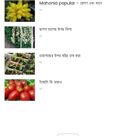
Mahonia papular - রোপণ এবং যত্ন
ঘর
ছাগল ডালের উপর ভিলা
ঘর
চারাগাছের উপর মরিচ চাষ করা
ঘর
টমেটো ডি বারাও
ঘর