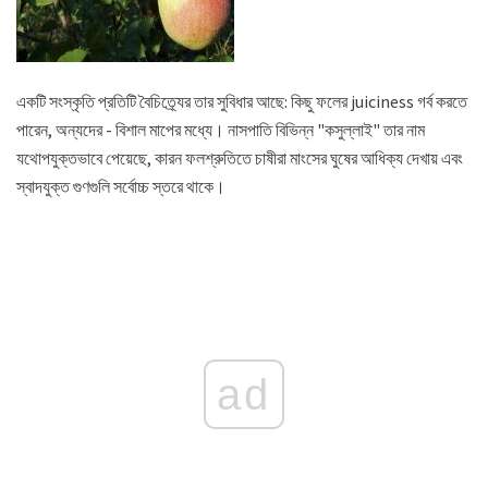
একটি সংস্কৃতি প্রতিটি বৈচিত্র্যের তার সুবিধার আছে: কিছু ফলের juiciness গর্ব করতে
পারেন, অন্যদের - বিশাল মাপের মধ্যে। নাসপাতি বিভিন্ন "কসুল্লাই" তার নাম
যথোপযুক্তভাবে পেয়েছে, কারন ফলশ্রুতিতে চাষীরা মাংসের ঘুষের আধিক্য দেখায় এবং
স্বাদযুক্ত গুণগুলি সর্বোচ্চ স্তরে থাকে।
ad