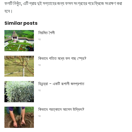
ফলটি নিখুঁত, এটি প্রায় দুই সপ্তাহের জন্য ফসল সংগ্রহের পরে ফ্রিজে সংরক্ষণ করা
হবে।
Similar posts
নিয়মিত শৈলী
ঘর
কিভাবে পতিত মধ্যে ফল গাছ স্প্রে?
ঘর
ডিচন্ড্রা - একটি রূপালী জলপ্রপাত
ঘর
কিভাবে শরত্কালে আপেল উদ্ভিদ?
ঘর