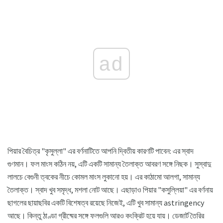
ad
পিয়ার বৈচিত্র "কৃসুল্লা" এর বর্ণনাটিতে আপনি দ্বিতীয় কারণটি পাবেন: এর স্বাদ
গুণমান। ফল মাংস কঠিন নয়, এটি একটি সামান্য তৈলাক্ত আবরণ সঙ্গে নিছক। সুস্বাদু
লালচে বেগুনী ত্বকের নীচে কোমল মাংস লুকানো হয়। এর কাঠামো আলগা, সামান্য
তৈলাক্ত। স্বাদ খুব সমৃদ্ধ, মশলা নোট আছে। এছাড়াও পিয়ার "কসুল্লিয়া" এর বর্ণনায়
ছাগলের ছায়াছবির একটি বিশেষত্ব রয়েছে নিজেই, এটি খুব সামান্য astringency
আছে। কিন্তু ঠাণ্ডা গ্রীষ্মের সঙ্গে ফলগুলি আরও কংক্রিট হয়ে যায়। ডেজার্ট তৈরির