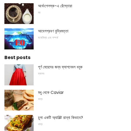
আর্খংগেলস্ক-এ রেঁস্তোরা
ঘর
আবেগপ্রবণ বুদ্ধিমত্তা
মনোবিদ্যা এবং সম্পর্ক
Best posts
পূর্ণ মেয়েদের জন্য ফ্যাশনেবল ধনুক
ফ্যাশন
মধু থেকে Caviar
খাদ্য
চুলা একটি অ্যামিল্ট রান্না কিভাবে?
খাদ্য