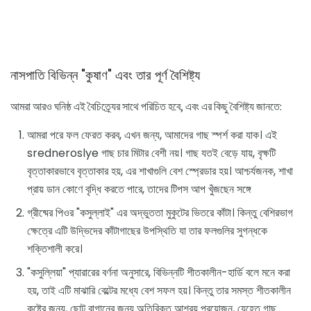
নাসপাতি বিভিন্ন "কুষাণ" এবং তার পূর্ণ বৈশিষ্ট্য
আমরা আরও ঘনিষ্ঠ এই বৈচিত্র্যের সাথে পরিচিত হবে, এবং এর কিছু বৈশিষ্ট্য জানতে:
আমরা পরে ফল ফেরত করব, এখন জন্য, আমাদের গাছ স্পর্শ করা যাক। এই
sredneroslye গাছ চার মিটার বেশী নয়। গাছ যতই বেড়ে যায়, বৃক্ষটি
বৃত্তাকারভাবে বৃত্তাকার হয়, এর শাখাগুলি বেশ স্প্রেডার হয়। আশ্চর্যজনক, শাখা
প্রায় ডান কোণে বৃদ্ধি করতে পারে, তাদের টিপস আপ খুঁজছেন সঙ্গে
গ্রীষ্মের পিওর "কসুল্লাই" এর অদ্ভুততা মুকুটের ভিতরে কাঁটা। কিন্তু বেশিরভাগ
ক্ষেত্রে এটি উদ্ভিদের কাঁটাগাছের উপস্থিতি যা তার ফলগুলির সুগন্ধকে
শক্তিশালী করে।
"কসুল্লিয়া" প্যারারের বর্ণনা অনুসারে, বিভিন্নটি শীতকালীন-হার্ডি বলে মনে করা
হয়, তাই এটি মাঝারি বেল্টের মধ্যে বেশ সফল হয়। কিন্তু তার সমস্ত শীতকালীন
কষ্টের জন্য, ছোট বাগানের জন্য অতিরিক্ত আশ্রয় প্রয়োজন, যেহেতু গাছ