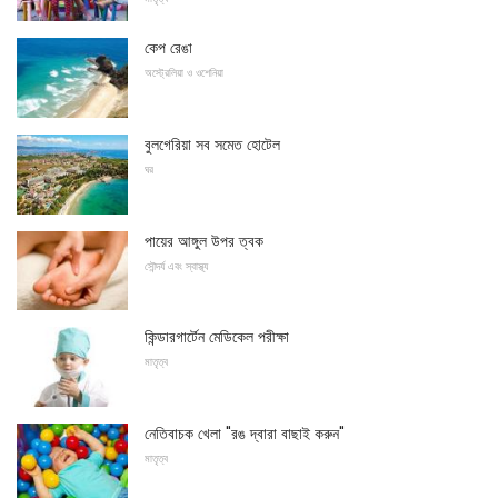
কেপ রেঙা
অস্ট্রেলিয়া ও ওশেনিয়া
বুলগেরিয়া সব সমেত হোটেল
ঘর
পায়ের আঙ্গুল উপর ত্বক
সৌন্দর্য এবং স্বাস্থ্য
কিন্ডারগার্টেন মেডিকেল পরীক্ষা
মাতৃত্ব
নেতিবাচক খেলা "রঙ দ্বারা বাছাই করুন"
মাতৃত্ব