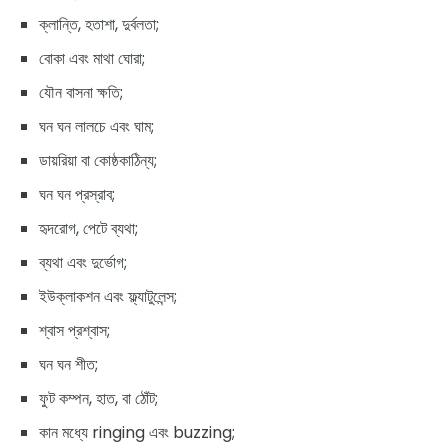
ক্লান্তি, হতাশা, দুর্বলতা;
বোকা এবং মাথা ঘোরা;
যৌন বাসনা ক্ষতি;
ঘন ঘন লালচে এবং ঘাম;
ডায়রিয়া বা কোষ্ঠকাঠিন্য;
ঘন ঘন প্রস্রাব;
হৃদরোগ, পেটে ব্যথা;
ব্যথা এবং দুর্ভোগ;
ইউক্লাকশন এবং ফ্ল্যাটুলেন্স;
শ্বাস প্রশ্বাস;
ঘন ঘন শীত;
ফুট কম্পন, হাত, বা ঠোঁট;
কান মধ্যে ringing এবং buzzing;