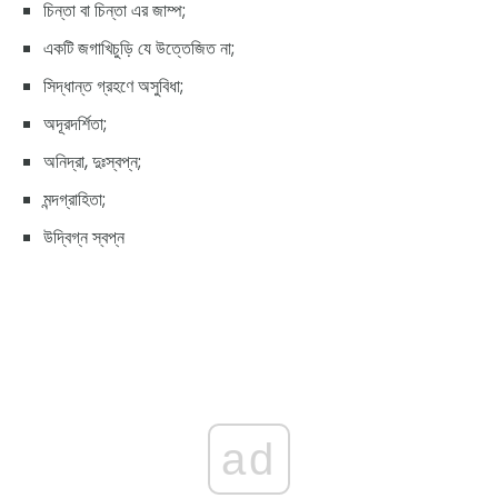
চিন্তা বা চিন্তা এর জাম্প;
একটি জগাখিচুড়ি যে উত্তেজিত না;
সিদ্ধান্ত গ্রহণে অসুবিধা;
অদূরদর্শিতা;
অনিদ্রা, দুঃস্বপ্ন;
মন্দগ্রাহিতা;
উদ্বিগ্ন স্বপ্ন
ad