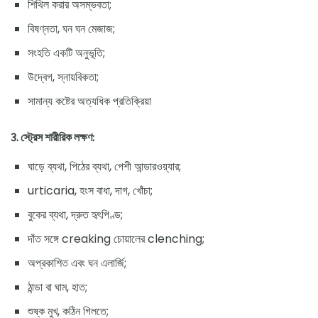
শিথিল করার অসম্ভবতা;
বিষণ্নতা, ঘন ঘন মেজাজ;
সংহতি একটি অনুভূতি;
উদ্বেগ, স্নায়বিকতা;
সামান্য কষ্টের অত্যধিক প্রতিক্রিয়া
3. স্ট্রেস শারীরিক লক্ষণ:
ঘাড়ে ব্যথা, পিঠের ব্যথা, পেশী আন্ডারওয়্যার;
urticaria, হংস বাধা, দাগ, খোঁচা;
বুকের ব্যথা, দ্রুত হৃৎপিণ্ড;
দাঁত সঙ্গে creaking চোয়ালের clenching;
অপ্রকাশিত এবং ঘন এলার্জি;
ঠান্ডা বা ঘাম, হাত;
শুষ্ক মুখ, কঠিন গিলতে;