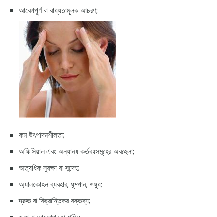
আবেগপূর্ণ বা বাধ্যতামূলক আচরণ;
কম উৎপাদনশীলতা;
অফিসিয়াল এবং অন্যান্য কর্তব্যসমূহের অবহেলা;
অত্যধিক সুরক্ষা বা সন্দেহ;
অ্যালকোহল ব্যবহার, ধূমপান, ওষুধ;
দ্রুত বা বিভ্রান্তিকর বক্তব্য;