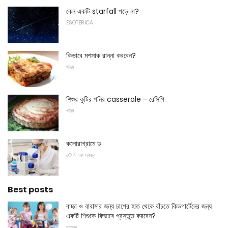
কেন একটি starfall পড়ে না?
ESOTERICA
কিভাবে মশসাক রান্না করবেন?
খাদ্য
শিশুর কুটির পনির casserole - রেসিপি
খাদ্য
কলোরাগ্রামে ড
সৌন্দর্য এবং স্বাস্থ্য
Best posts
বাচ্চা ও বাবামার জন্য চাপের হাত থেকে বাঁচতে কিডগার্টেনের জন্য
একটি শিশুকে কিভাবে প্রস্তুত করবেন?
মাতৃত্ব