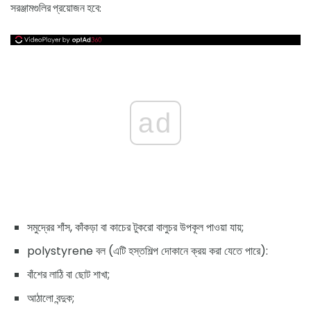
সরঞ্জামগুলির প্রয়োজন হবে:
ad
সমুদ্রের শাঁস, কাঁকড়া বা কাচের টুকরো বালুচর উপকূল পাওয়া যায়;
polystyrene বল (এটি হস্তশিল্প দোকানে ক্রয় করা যেতে পারে):
বাঁশের লাঠি বা ছোট শাখা;
আঠালো বন্দুক;