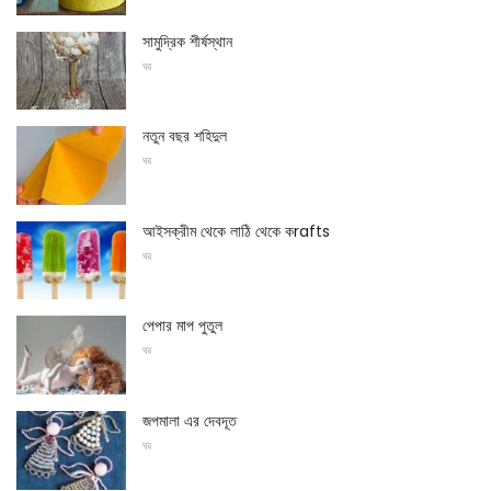
সামুদ্রিক শীর্ষস্থান
ঘর
নতুন বছর শহিদুল
ঘর
আইসক্রীম থেকে লাঠি থেকে কrafts
ঘর
পেপার মাপ পুতুল
ঘর
জপমালা এর দেবদূত
ঘর