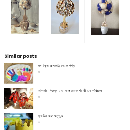
Similar posts
লবণাক্ত মালকড়ি থেকে পণ্য
ঘর
আপনার নিজস্ব হাত সঙ্গে মহাকাশচারী এর পরিচ্ছদ
ঘর
ক্রাউন অফ অনুভূত
ঘর