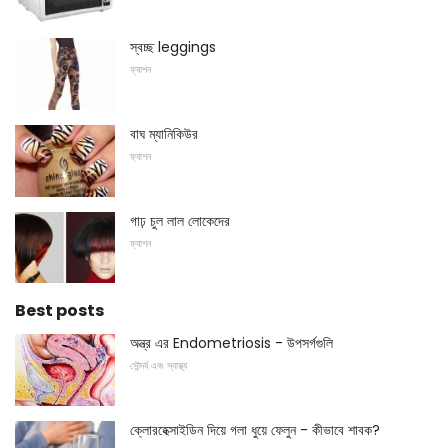
স্বচ্ছ leggings
ফ্যাশন
বাঘ ম্যানিকিউর
ফ্যাশন
গাঢ় চুল লাল লোকেদের
ফ্যাশন
Best posts
অন্ত্র এর Endometriosis - উপসর্গগুলি
সৌন্দর্য এবং স্বাস্থ্য
ক্লোরহেক্সাইডিন দিয়ে গলা ধুয়ে ফেলুন - কীভাবে শাবক?