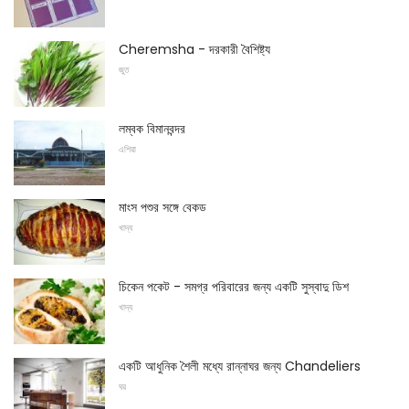
Cheremsha - দরকারী বৈশিষ্ট্য
জুত
লম্বক বিমানবন্দর
এশিয়া
মাংস পশুর সঙ্গে বেকড
খাদ্য
চিকেন পকেট - সমগ্র পরিবারের জন্য একটি সুস্বাদু ডিশ
খাদ্য
একটি আধুনিক শৈলী মধ্যে রান্নাঘর জন্য Chandeliers
ঘর