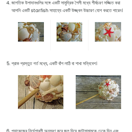
জাগতিক উপাদানগুলির সঙ্গে একটি সামুদ্রিক শৈলী মধ্যে শীর্ষচরণ সজ্জিত করা
আপনি একটি starfish সাহায্যে একটি উজ্জ্বল উচ্চারণ যোগ করতে পারেন।
প্রাক প্রস্তুত গর্ত মধ্যে, একটি বাঁশ লাঠি বা শাখা সন্নিবেশ।
প্যাকেজের নির্দেশাবলী অনুসরণ করে জল দিয়ে জাইসামামকে ঢেকে দিন এবং