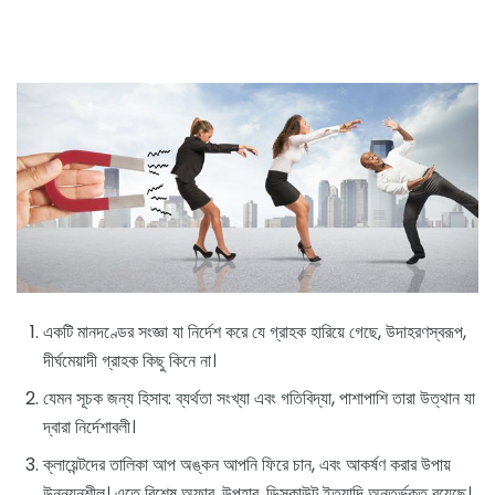
একটি মানদণ্ডের সংজ্ঞা যা নির্দেশ করে যে গ্রাহক হারিয়ে গেছে, উদাহরণস্বরূপ,
দীর্ঘমেয়াদী গ্রাহক কিছু কিনে না।
যেমন সূচক জন্য হিসাব: ব্যর্থতা সংখ্যা এবং গতিবিদ্যা, পাশাপাশি তারা উত্থান যা
দ্বারা নির্দেশাবলী।
ক্লায়েন্টদের তালিকা আপ অঙ্কন আপনি ফিরে চান, এবং আকর্ষণ করার উপায়
উন্নয়নশীল। এতে বিশেষ অফার, উপহার, ডিসকাউন্ট ইত্যাদি অন্তর্ভুক্ত রয়েছে।