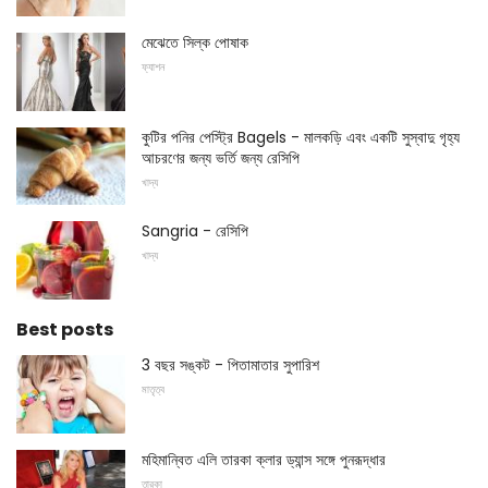
মেঝেতে সিল্ক পোষাক
ফ্যাশন
কুটির পনির পেস্ট্রি Bagels - মালকড়ি এবং একটি সুস্বাদু গৃহ্য
আচরণের জন্য ভর্তি জন্য রেসিপি
খাদ্য
Sangria - রেসিপি
খাদ্য
Best posts
3 বছর সঙ্কট - পিতামাতার সুপারিশ
মাতৃত্ব
মহিমান্বিত এলি তারকা ক্লার ড্যান্স সঙ্গে পুনরূদ্ধার
তারকা