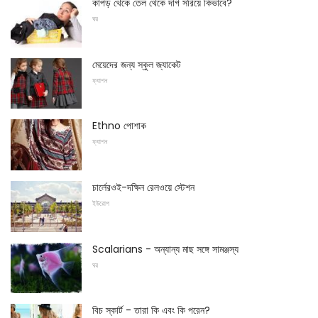
কাপড় থেকে তেল থেকে দাগ সরিয়ে কিভাবে?
ঘর
মেয়েদের জন্য স্কুল জ্যাকেট
ফ্যাশন
Ethno পোশাক
ফ্যাশন
চার্লেরওই-দক্ষিন রেলওয়ে স্টেশন
ইউরোপ
Scalarians - অন্যান্য মাছ সঙ্গে সামঞ্জস্য
ঘর
বিচ স্কার্ট - তারা কি এবং কি পরেন?