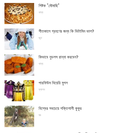
পিষ্টক "মৌমাছি"
খাদ্য
শীতকালে গ্রহণের জন্য কি ভিটামিন ভাল?
জুত
কিভাবে নুডলস রান্না করবেন?
খাদ্য
পারফিউম থিয়েরি মুগল
ফ্যাশন
বিশ্বের সবচেয়ে শক্তিশালী কুকুর
ঘর