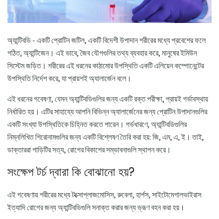
অ্যান্টিবডি - একটি প্রোটিন জটিল, একটি বিদেশী উপাদান শরীরের মধ্যে প্রবেশের ফলে
গঠিত, অ্যান্টিজেন। এই ভাবে, জৈব যৌগগুলির তথ্য ব্যবহার করে, মানুষের ইমিউন
সিস্টেম জড়িত। শরীরের এই ধরনের কাঠামোর উপস্থিতি একটি এলিয়েন কম্পোনেন্টের
উপস্থিতি নির্দেশ করে, যা প্রায়শই অ্যালার্জেন বলে।
এই ধরনের গবেষণা, যেমন অ্যান্টিবডিগুলির জন্য একটি রক্ত ​​পরীক্ষা, প্রায়ই গর্ভাবস্থায়
নির্ধারিত হয়। এটির সাহায্যে আপনি বিভিন্ন অ্যালার্জেনের জন্য প্রোটিন উপাদানগুলির
একটি সংখ্যা উপস্থিতিকে চিহ্নিত করতে পারেন। গর্ভধারণে, অ্যান্টিবডিগুলির
নিম্নলিখিত শিরোনামগুলির জন্য একটি বিশ্লেষণ তৈরি করা হয়: জি, এম, এ, ই। তাই,
ডাক্তাররা গাড়িটির সত্য, রোগের বিকাশের সম্ভাবনাগুলি স্থাপন করে।
সংক্ষেপ টর্চ দ্বারা কি বোঝানো হয়?
এই গবেষণায় শরীরের মধ্যে টক্সোপ্লাজমোসিস, রুবেলা, হার্পস, সাইটোমেগালভাইরাস
ইত্যাদি রোগের জন্য অ্যান্টিবডিগুলি সনাক্ত করার জন্য ভ্রূণ বহন করা হয়।