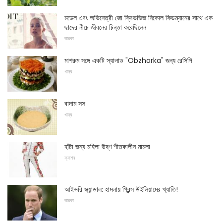
মডেল এবং অভিনেত্রী জো ক্রিভভিজ নিকোল কিডম্যানের সাথে এক
ছাদের নীচে জীবনের চিন্তা করেছিলেন
তারকা
মাশরুম সঙ্গে একটি স্যালাড "Obzhorka" জন্য রেসিপি
খাদ্য
বাদাম সস
খাদ্য
হাঁটা জন্য মহিলা উষ্ণ শীতকালীন মামলা
ফ্যাশন
আইভরি স্ক্যান্ডাল: হামলায় প্রিন্স উইলিয়ামের খ্যাতি!
তারকা