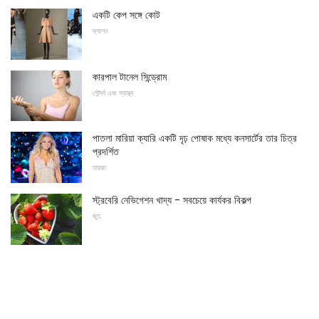
একটি কেপ সঙ্গে কোট
ফ্যাশন
কারপাল টানেল সিন্ড্রোম
সৌন্দর্য এবং স্বাস্থ্য
পাতলা মারিয়া ক্যারি একটি দৃঢ় পোষাক মধ্যে কনসার্টের তার চিত্র
প্রদর্শিত
তারকা
স্ট্রবেরি নেভিগেশন খাদ্য - সবচেয়ে কার্যকর বিকল্প
জুত