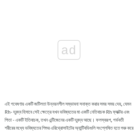
ad
এই গবেষণায় একটি জটিলতা উন্নয়নশীল সম্ভাবনা সনাক্ত করার সময় সময় দেয়, যেমন
Rh- দ্বন্দ্ব হিসাবে সেই ক্ষেত্রে যখন ভবিষ্যতের মা একটি নেতিবাচক Rh ফ্যাক্টর এবং
পিতা - একটি ইতিবাচক, তখন এন্টিজেনের একটি দ্বন্দ্ব আছে। ফলস্বরূপ, গর্ভবতী
শরীরের মধ্যে ভবিষ্যতের শিশুর এরিথ্রোসাইটের অ্যান্টিবডিগুলি সংশ্লেষিত হতে শুরু করে