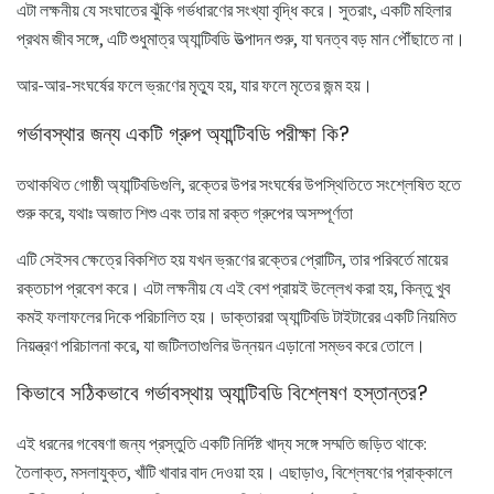
এটা লক্ষনীয় যে সংঘাতের ঝুঁকি গর্ভধারণের সংখ্যা বৃদ্ধি করে। সুতরাং, একটি মহিলার
প্রথম জীব সঙ্গে, এটি শুধুমাত্র অ্যান্টিবডি উত্পাদন শুরু, যা ঘনত্ব বড় মান পৌঁছাতে না।
আর-আর-সংঘর্ষের ফলে ভ্রূণের মৃত্যু হয়, যার ফলে মৃতের জন্ম হয়।
গর্ভাবস্থার জন্য একটি গ্রুপ অ্যান্টিবডি পরীক্ষা কি?
তথাকথিত গোষ্ঠী অ্যান্টিবডিগুলি, রক্তের উপর সংঘর্ষের উপস্থিতিতে সংশ্লেষিত হতে
শুরু করে, যথাঃ অজাত শিশু এবং তার মা রক্ত ​​গ্রুপের অসম্পূর্ণতা
এটি সেইসব ক্ষেত্রে বিকশিত হয় যখন ভ্রূণের রক্তের প্রোটিন, তার পরিবর্তে মায়ের
রক্তচাপ প্রবেশ করে। এটা লক্ষনীয় যে এই বেশ প্রায়ই উল্লেখ করা হয়, কিন্তু খুব
কমই ফলাফলের দিকে পরিচালিত হয়। ডাক্তাররা অ্যান্টিবডি টাইটারের একটি নিয়মিত
নিয়ন্ত্রণ পরিচালনা করে, যা জটিলতাগুলির উন্নয়ন এড়ানো সম্ভব করে তোলে।
কিভাবে সঠিকভাবে গর্ভাবস্থায় অ্যান্টিবডি বিশ্লেষণ হস্তান্তর?
এই ধরনের গবেষণা জন্য প্রস্তুতি একটি নির্দিষ্ট খাদ্য সঙ্গে সম্মতি জড়িত থাকে:
তৈলাক্ত, মসলাযুক্ত, খাঁটি খাবার বাদ দেওয়া হয়। এছাড়াও, বিশ্লেষণের প্রাক্কালে