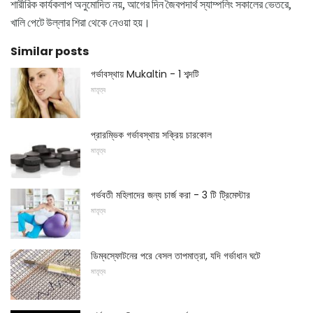
শারীরিক কার্যকলাপ অনুমোদিত নয়, আগের দিন জৈবপদার্থ স্যাম্পলিং সকালের ভেতরে,
খালি পেটে উল্লার শিরা থেকে নেওয়া হয়।
Similar posts
গর্ভাবস্থায় Mukaltin - 1 শব্দটি
মাতৃত্ব
প্রারম্ভিক গর্ভাবস্থায় সক্রিয় চারকোল
মাতৃত্ব
গর্ভবতী মহিলাদের জন্য চার্জ করা - 3 টি ট্রিমেস্টার
মাতৃত্ব
ডিম্বস্ফোটনের পরে বেসল তাপমাত্রা, যদি গর্ভাধান ঘটে
মাতৃত্ব