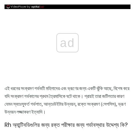
ad
এই ধরনের সংক্রমণ গর্ভবতী মহিলাদের এবং ভ্রূণের জন্য একটি ঝুঁকি আছে, বিশেষ করে
যদি সংক্রমণ গর্ভকালের প্রথম ত্রৈমাসিকে ঘটে থাকে। প্রায়ই তারা জটিলতার কারণ
যেমন স্বতঃস্ফূর্ত গর্ভপাত, আন্তঃউইটার উন্নয়ন, রক্তে সংক্রমণ (সেপসিস), ভ্রূণ
উন্নয়ন লজ্জাকরণ ইত্যাদি।
Rh অ্যান্টিবডিগুলির জন্য রক্ত ​​পরীক্ষার জন্য গর্ভাবস্থার উদ্দেশ্য কি?