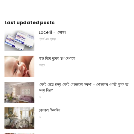
Last updated posts
Loceril - এনালগ
সৌন্দর্য এবং স্বাস্থ্য
হাত দিয়ে বুকের দুধ দেখানো
মাতৃত্ব
একটি মেয়ে জন্য একটি বেডরুমের নকশা - শোভাকর একটি যুবক ঘর
জন্য বিকল্প
ঘর
বেডরুম ডিজাইন
ঘর