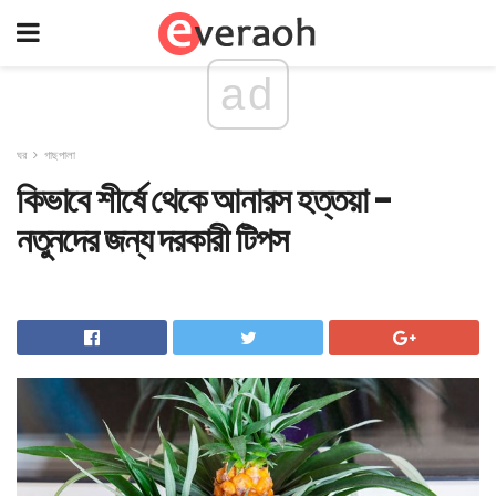
ad
ঘর
গাছপালা
কিভাবে শীর্ষে থেকে আনারস হত্তয়া -
নতুনদের জন্য দরকারী টিপস