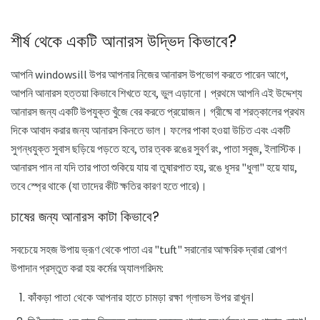
শীর্ষ থেকে একটি আনারস উদ্ভিদ কিভাবে?
আপনি windowsill উপর আপনার নিজের আনারস উপভোগ করতে পারেন আগে,
আপনি আনারস হত্তয়া কিভাবে শিখতে হবে, ভুল এড়ানো। প্রথমে আপনি এই উদ্দেশ্য
আনারস জন্য একটি উপযুক্ত খুঁজে বের করতে প্রয়োজন। গ্রীষ্মে বা শরত্কালের প্রথম
দিকে আবাদ করার জন্য আনারস কিনতে ভাল। ফলের পাকা হওয়া উচিত এবং একটি
সুগন্ধযুক্ত সুবাস ছড়িয়ে পড়তে হবে, তার ত্বক রঙের সুবর্ণ রং, পাতা সবুজ, ইলাস্টিক।
আনারস পান না যদি তার পাতা শুকিয়ে যায় বা তুষারপাত হয়, রঙে ধূসর "ধুলা" হয়ে যায়,
তবে স্প্রে থাকে (যা তাদের কীট ক্ষতির কারণ হতে পারে)।
চাষের জন্য আনারস কাটা কিভাবে?
সবচেয়ে সহজ উপায় ভ্রূণ থেকে পাতা এর "tuft" সরানোর আক্ষরিক দ্বারা রোপণ
উপাদান প্রস্তুত করা হয় কর্মের অ্যালগরিদম:
কাঁকড়া পাতা থেকে আপনার হাতে চামড়া রক্ষা গ্লাভস উপর রাখুন।