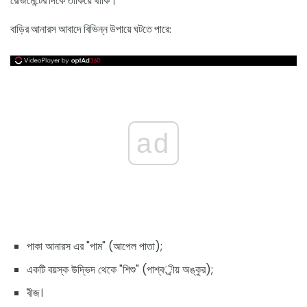
রেজিমেন্টের দিকে তাকিয়ে থাকি।
বাড়ির আনারস আবাদে বিভিন্ন উপায়ে ঘটতে পারে:
ad
পাকা আনারস এর "পাম" (আপেল পাতা);
একটি বয়স্ক উদ্ভিদ থেকে "শিশু" (পাশ্বর্ীয় অঙ্কুর);
বীজ।