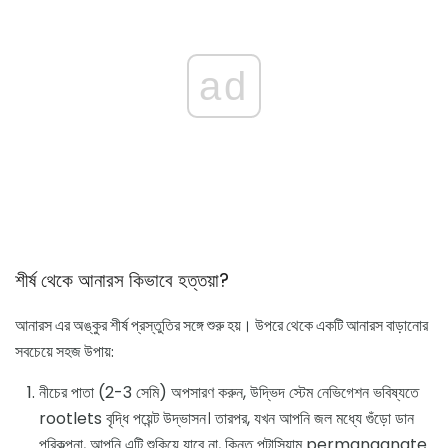
ad
শীর্ষ থেকে আনারস কিভাবে হত্তয়া?
আনারস এর অঙ্কুর শীর্ষ প্রস্তুতির সঙ্গে শুরু হয়। উপরে থেকে একটি আনারস বাড়ানোর
সবচেয়ে সহজ উপায়:
নীচের পাতা (2-3 সেমি) অপসারণ করুন, উদ্ভিদ স্টেম নেভিগেশন ভবিষ্যতে
rootlets বৃদ্ধি পয়েন্ট উদ্ভাসন। তারপর, যখন আপনি জল মধ্যে গুঁড়ো ডান
পরিকল্পনা, আপনি এটি শুকিয়ে যাবে না, কিন্তু পটাসিয়াম permanganate