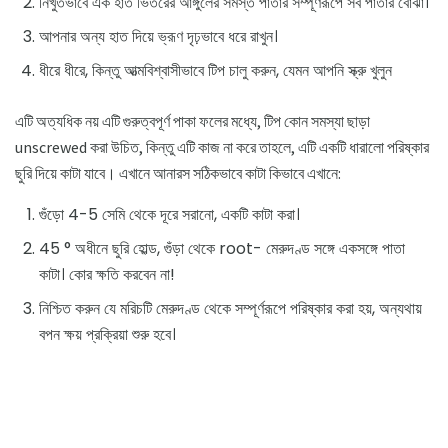
নিখুঁতভাবে এক হাত ভিতরের আঙ্গুলের সমস্ত পাতার সম্পূর্ণরূপে সব পাতার বোঝা।
আপনার অন্য হাত দিয়ে ভ্রূণ দৃঢ়ভাবে ধরে রাখুন।
ধীরে ধীরে, কিন্তু আত্মবিশ্বাসীভাবে টিপ চালু করুন, যেমন আপনি স্ক্রু খুলুন
এটি অত্যধিক নয় এটি গুরুত্বপূর্ণ পাকা ফলের মধ্যে, টিপ কোন সমস্যা ছাড়া
unscrewed করা উচিত, কিন্তু এটি কাজ না করে তাহলে, এটি একটি ধারালো পরিষ্কার
ছুরি দিয়ে কাটা যাবে। এখানে আনারস সঠিকভাবে কাটা কিভাবে এখানে:
গুঁড়ো 4-5 সেমি থেকে দূরে সরানো, একটি কাটা করা।
45 ° অধীনে ছুরি হোল্ড, গুঁড়া থেকে root- মেরুদণ্ড সঙ্গে একসঙ্গে পাতা
কাটা। কোর ক্ষতি করবেন না!
নিশ্চিত করুন যে মরিচটি মেরুদণ্ড থেকে সম্পূর্ণরূপে পরিষ্কার করা হয়, অন্যথায়
বপন ক্ষয় প্রক্রিয়া শুরু হবে।