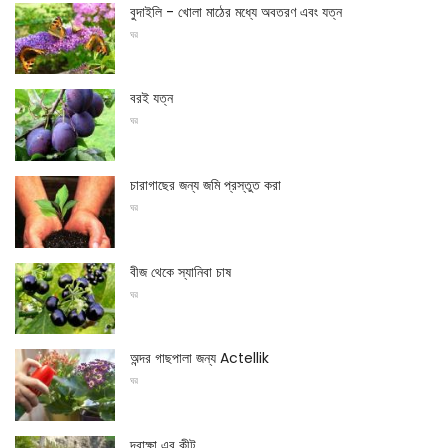
বুদাইলি - খোলা মাঠের মধ্যে অবতরণ এবং যত্ন
ঘর
বরই যত্ন
ঘর
চারাগাছের জন্য জমি প্রস্তুত করা
ঘর
বীজ থেকে স্যানিবা চাষ
ঘর
অন্দর গাছপালা জন্য Actellik
ঘর
দ্রাক্ষা এর কীট