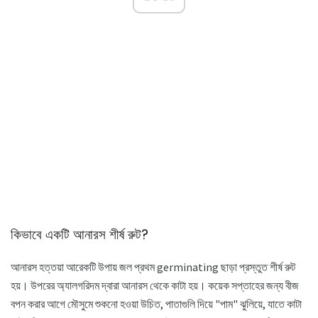
কিভাবে একটি আনারস শীর্ষ রুট?
আনারস হত্তয়া আরেকটি উপায় জল প্রথম germinating ছাড়া প্রস্তুত শীর্ষ রুট
হয়। উপরের অ্যালগরিদম দ্বারা আনারস থেকে কাটা হয়। কয়েক সপ্তাহের জন্য বীজ
বপন করার আগে মৌসুমে শুকনো হওয়া উচিত, পাতাগুলি দিয়ে "পাম" ঝুলিয়ে, যাতে কাটা