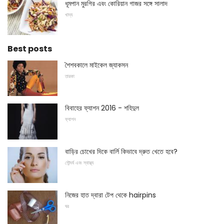
ধূমপান মুরগির এবং কোরিয়ান গাজর সঙ্গে সালাদ
খাদ্য
Best posts
শৈশবকালে মাইকেল জ্যাকসন
তারকা
বিবাহের ফ্যাশন 2016 - শহিদুল
ফ্যাশন
বাড়ির চোখের দিকে বার্লি কিভাবে দ্রুত খেতে হবে?
সৌন্দর্য এবং স্বাস্থ্য
নিজের হাত দ্বারা টেপ থেকে hairpins
ঘর