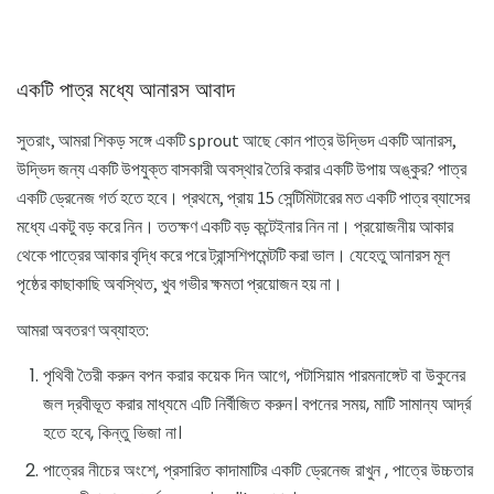
একটি পাত্র মধ্যে আনারস আবাদ
সুতরাং, আমরা শিকড় সঙ্গে একটি sprout আছে কোন পাত্র উদ্ভিদ একটি আনারস,
উদ্ভিদ জন্য একটি উপযুক্ত বাসকারী অবস্থার তৈরি করার একটি উপায় অঙ্কুর? পাত্র
একটি ড্রেনেজ গর্ত হতে হবে। প্রথমে, প্রায় 15 সেন্টিমিটারের মত একটি পাত্র ব্যাসের
মধ্যে একটু বড় করে নিন। ততক্ষণ একটি বড় কন্টেইনার নিন না। প্রয়োজনীয় আকার
থেকে পাত্রের আকার বৃদ্ধি করে পরে ট্রান্সশিপমেন্টটি করা ভাল। যেহেতু আনারস মূল
পৃষ্ঠের কাছাকাছি অবস্থিত, খুব গভীর ক্ষমতা প্রয়োজন হয় না।
আমরা অবতরণ অব্যাহত:
পৃথিবী তৈরী করুন বপন করার কয়েক দিন আগে, পটাসিয়াম পারমনাঙ্গেট বা উকুনের
জল দ্রবীভূত করার মাধ্যমে এটি নির্বীজিত করুন। বপনের সময়, মাটি সামান্য আর্দ্র
হতে হবে, কিন্তু ভিজা না।
পাত্রের নীচের অংশে, প্রসারিত কাদামাটির একটি ড্রেনেজ রাখুন , পাত্রে উচ্চতার