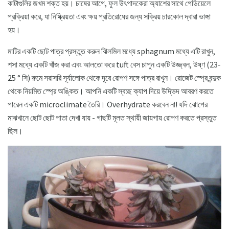
কাটাগুলির জখম শক্ত হয়। চাষের আগে, ফুল উৎপাদকেরা অ্যাশের সাথে পেডিয়েলে
প্রক্রিয়া করে, যা নিষ্ক্রিয়তা এবং ক্ষয় প্রতিরোধের জন্য সক্রিয় চারকোল দ্বারা ভাঙ্গা
হয়।
মাটির একটি ছোট পাত্র প্রস্তুত করুন ঝিলমিল মধ্যে sphagnum মধ্যে এটি রাখুন,
শসা মধ্যে একটি খাঁজ করা এবং আলতো করে tuft বেস চাপুন একটি উজ্জ্বল, উষ্ণ (23-
25 ​​° সি) রুমে সরাসরি সূর্যালোক থেকে দূরে রোপণ সঙ্গে পাত্র রাখুন। রোজেট স্প্রে বন্দুক
থেকে নিয়মিত স্প্রে অঙ্কিত। আপনি একটি স্বচ্ছ ক্যাপ দিয়ে উদ্ভিদ আবরণ করতে
পারেন একটি microclimate তৈরি। Overhydrate করবেন না! যদি ঝোপের
মাঝখানে ছোট ছোট পাতা দেখা যায় - গাছটি মূলত স্থায়ী জায়গায় রোপণ করতে প্রস্তুত
ছিল।