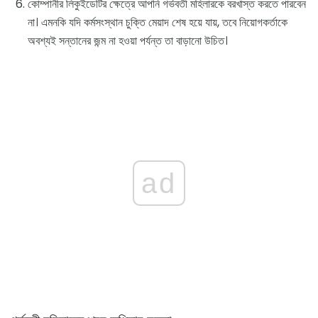
কোম্পানীর লিকুইডেটির ক্ষেত্রে আপনি গর্ভবতী মহিলারকে বরখাস্ত করতে পারবেন
না। এমনকি যদি কর্মসংস্থান চুক্তি মেয়াদ শেষ হয়ে যায়, তবে নিয়োগকর্তাকে
অবশ্যই সন্তানের জন্ম না হওয়া পর্যন্ত তা বাড়ানো উচিত।
ad