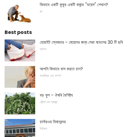
কিভাবে একটি কুকুর একটি কমান্ড "ভয়েস" শেখান?
ঘর
Best posts
হোয়াইট স্নেকচার - মেয়েদের জন্য সেরা মডেলের 30 টি ছবি
ফ্যাশন
আপনি কিভাবে বাস করতে চান?
মনোবিদ্যা এবং সম্পর্ক
বড় ফুল - ঔষধি বৈশিষ্ট্য
সৌন্দর্য এবং স্বাস্থ্য
চার্লারওয় বিমানবন্দর
ইউরোপ