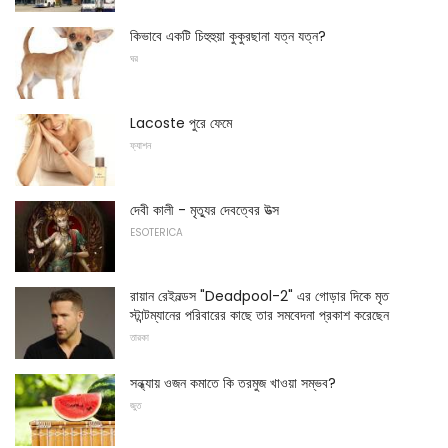
কিভাবে একটি চিহুহুয়া কুকুরছানা যত্ন যত্ন?
ঘর
Lacoste পুরে ফেমে
ফ্যাশন
দেবী কালী - মৃত্যুর দেবত্বের উত্স
ESOTERICA
রায়ান রেইনল্ডস "Deadpool-2" এর গোড়ার দিকে মৃত
স্টান্টম্যানের পরিবারের কাছে তার সমবেদনা প্রকাশ করেছেন
তারকা
সন্ধ্যায় ওজন কমাতে কি তরমুজ খাওয়া সম্ভব?
জুত