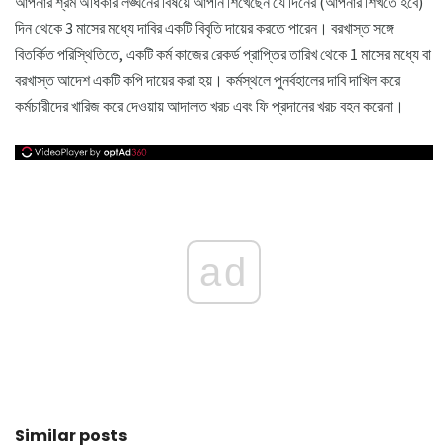
আপনার শ্রম অধিকার লঙ্ঘনের বিষয়ে আপনি শিখেছেন যে দিনের (আপনার শিখতে হবে)
দিন থেকে 3 মাসের মধ্যে দাবির একটি বিবৃতি দায়ের করতে পারেন। বরখাস্ত সঙ্গে
বিতর্কিত পরিস্থিতিতে, একটি কর্ম কাজের রেকর্ড প্রাপ্তির তারিখ থেকে 1 মাসের মধ্যে বা
বরখাস্ত আদেশ একটি কপি দায়ের করা হয়। কর্মস্থলে পুনর্বহালের দাবি দাখিল করে
কর্মচারীদের খারিজ করে দেওয়ায় আদালত খরচ এবং ফি প্রদানের খরচ বহন করেনা।
ad
Similar posts