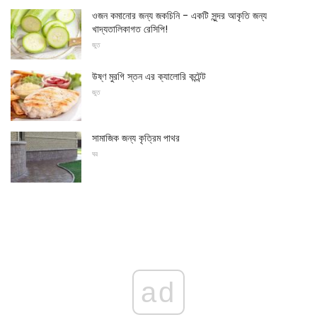
ওজন কমানোর জন্য জকচিনি - একটি সুন্দর আকৃতি জন্য
খাদ্যতালিকাগত রেসিপি!
জুত
উষ্ণ মুরগি স্তন এর ক্যালোরি কন্টেন্ট
জুত
সামাজিক জন্য কৃত্রিম পাথর
ঘর
ad