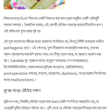
শিশুদের মধ্যে ঠাণ্ডা শিশুদের একটি শিশুদের বাবা বাবা দ্বারা সম্মুখীন একটি মোটামুটি
সাধারণ সমস্যা। বৈজ্ঞানিক ভাষায়, এই রোগটি মৌখিক গহ্বরের ক্যাডেইিডাসিস বলে।
এটা খামির মত ফুঙ্গ দ্বারা সৃষ্ট হয়
এই ফুঙ্গ সন্তানের শরীরের মধ্যে ক্রমাগত উপস্থিত হয়, কিন্তু নির্দিষ্ট অবস্থার অধীনে
pathogenic হয়ে। এই ক্ষেত্রে, ফুঙ্গ তীব্রভাবে সংখ্যাবৃদ্ধি শুরু করে, ত্বকের
শ্বাস-প্রশ্বাসের বাধাগুলি ব্যাহত করে এবং টিস্যু ধ্বংস করে, যা প্রদাহে প্রকাশ করা
হয়। Candida ফুং প্রজনন জন্য অনুকূল অবস্থার: হ'ল অনাক্রম্যতা,
হিপোভিটামিনোসিস, নবজাতকদের কৃত্রিম খাওয়ানো, প্রাতিষ্ঠানিকতা,
postoperative সময়ের, শুন্যতা, রক্তাল্পতা, dysbiosis, অন্তঃপ্রবাহ সিস্টেমের
মধ্যে malfunctions।
মুখের মধ্যে ঠোঁটের লক্ষণ
কন্ডিশন যখন, শিশুটির মৌখিক গহ্বর সাদা রঙের একটি স্পর্শ দিয়ে আচ্ছাদিত হয়, যা
চেহারাটি কুটির পনিরতে পরিণত হয়। এটি থেকে যে মৌখিক গহ্বরের পিঁপড়ার নাম তার নাম