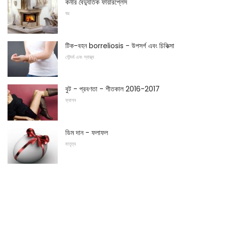
কর্নার বৈদ্যুতিক ফায়ারপ্লেস
ঘর
টিক-বহন borreliosis - উপসর্গ এবং চিকিত্সা
সৌন্দর্য এবং স্বাস্থ্য
বুট - প্রবণতা - শীতকাল 2016-2017
ফ্যাশন
ডিম দান - ফলাফল
মাতৃত্ব