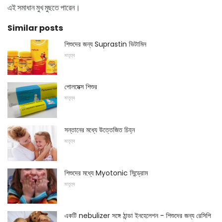
এই সমাধান মুখ মুছতে পারেন।
Similar posts
শিশুদের জন্য Suprastin ভিটামিন
মাতৃত্ব
পোলমেক্স শিশুর
মাতৃত্ব
সন্তানের মধ্যে উত্তেজিত চিহ্ন
মাতৃত্ব
শিশুদের মধ্যে Myotonic সিন্ড্রোম
মাতৃত্ব
একটি nebulizer সঙ্গে ঠান্ডা ইনহেলেশন - শিশুদের জন্য রেসিপি