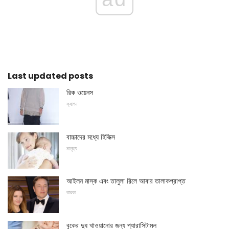
Last updated posts
রিক ওয়েনস
ফ্যাশন
বাচ্চাদের মধ্যে হিকিক্স
মাতৃত্ব
আইলন মাস্ক এবং তালুলা রিলে আবার তালাকপ্রাপ্ত
তারকা
বুকের দুধ খাওয়ানোর জন্য প্যারাসিটামল