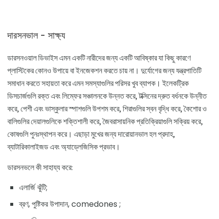
দারসনভাল - সাক্ষ্য
ডারসনওয়াল ডিভাইস এমন একটি নারীদের জন্য একটি আবিষ্কার যা কিছু কারণে
প্লাস্টিকের কোনও উপায়ে বা ইনজেকশন করতে চায় না। দুর্যোগের জন্য যন্ত্রপাতিটি
সমাধান করতে সহায়তা করে এমন সমস্যাগুলির পরিসর খুব ব্যাপক। ইলেকট্রিক
ডিসচার্জগুলি রক্ত ​​এবং লিম্ফের সঞ্চালনকে উন্নত করে, টক্সিনের দ্রুত বর্ধনকে উন্নীত
করে, পেশী এবং ভাস্কুলার স্পাশগুলি উপশম করে, শিরাগুলির স্বন বৃদ্ধি করে, কৈশোর ও
বালিগুলির দেয়ালগুলিকে শক্তিশালী করে, জৈবরাসায়নিক প্রতিক্রিয়াগুলি সক্রিয় করে,
কোষগুলি পুনঃস্থাপন করে। এছাড়া মুখের জন্য দারোয়ানভাল হল প্রদাহ,
ব্যাটারিকালাইজড এবং অ্যাড্লেজিসিক প্রভাব।
ডারসনভলে কী সাহায্য করে:
এলার্জি ঝুঁটি;
ব্রণ, পুষ্টিকর উপাদান, comedones ;