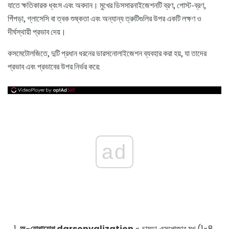
যাতে ক্ষতিকারক ধ্বংস এবং অবদান। মুখের ডিসসারনাইজেশনটি ব্রণ, পোস্ট-ব্রণ,
পিঁপড়া, গ্লাসেসি বা ত্বক শুষ্কতা এবং অন্যান্য ত্রুটিগুলির উপর একটি লক্ষণ ও
দীর্ঘস্থায়ী প্রভাব দেয়।
কসমেটোলজিতে, দুটি প্রধান ধরনের ডারসনোলাইজেশন ব্যবহার করা হয়, যা তাদের
প্রভাব এবং প্রভাবের উপর নির্ভর করে:
ad
অ-যোগাযোগ darsonvalization
- চামড়া এক্সপোজার মুখ (1-8