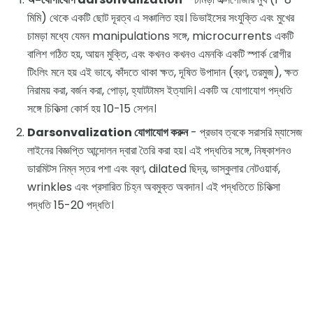
মিমি) থেকে একটি ছোট দূরত্ব এ সঞ্চালিত হয়। ডিভাইসের সংযুক্তি এবং মুখের
চামড়া মধ্যে যেমন manipulations সঙ্গে, microcurrents একটি
বালিশ গঠিত হয়, আয়ন মুক্তি, এবং কখনও কখনও এমনকি একটি স্পার্ক রোগীর
টিংলিং মনে হয় এই ভাবে, কাঁদতে থাকা ক্ষত, দূষিত উপাদান (ব্রণ, তরমুজ), ক্ষত
নিরাময় করা, বর্জন করা, পোড়া, হ্যাটটামস ইত্যাদি। একটি অ যোগাযোগ পদ্ধতি
সঙ্গে চিকিত্সা কোর্স হয় 10-15 সেশন।
Darsonvalization যোগাযোগ করুন
- প্রভাব ত্বকে সরাসরি ম্যাসেজ
লাইনের বিজ্ঞপ্তি আন্দোলন দ্বারা তৈরি করা হয়। এই পদ্ধতির সঙ্গে, নিষ্কাশনও
ডারমিটস নিম্ন স্তর পশা এবং ব্রণ, dilated ছিদ্র, ভাস্কুলার নেটওয়ার্ক,
wrinkles এবং প্রসারিত চিহ্ন অবমুক্ত অবদান। এই পদ্ধতিতে চিকিত্সা
পদ্ধতি 15-20 পদ্ধতি।