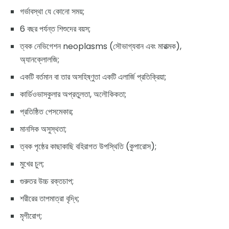
গর্ভাবস্থা যে কোনো সময়;
6 বছর পর্যন্ত শিশুদের বয়স;
ত্বক নেভিগেশন neoplasms (সৌভাগ্যবান এবং মারাত্মক),
অ্যানক্লোলজি;
একটি বর্তমান বা তার অসহিষ্ণুতা একটি এলার্জি প্রতিক্রিয়া;
কার্ডিওভাসকুলার অপ্রতুলতা, অলৌকিকতা;
প্রতিষ্ঠিত পেসমেকার;
মানসিক অসুস্থতা;
ত্বক পৃষ্ঠের কাছাকাছি বহিরাগত উপস্থিতি (কুপারোস);
মুখের চুল;
গুরুতর উচ্চ রক্তচাপ;
শরীরের তাপমাত্রা বৃদ্ধি;
মৃগীরোগ;