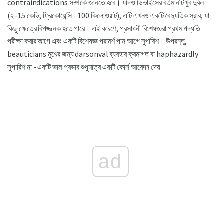
contraindications সম্পর্কে জানতে হবে। যদিও ডিভাইসের বর্তমানটি খুব দুর্বল
(২-15 কেভি, ফ্রিকোয়েন্সি - 100 কিলোওয়াট), এটি এখনও একটি বৈদ্যুতিক স্রাব, যা
কিছু ক্ষেত্রে বিপজ্জনক হতে পারে। এই কারণে, প্রসাধনী বিশেষজ্ঞরা প্রথম পদ্ধতি
পরীক্ষা করার আগে এবং একটি বিশেষজ্ঞ পরামর্শ পান আগে সুপারিশ। উপরন্তু,
beauticians মুখের জন্য darsonval ব্যবহার ক্রমাগত বা haphazardly
সুপারিশ না - একটি ভাল প্রভাব শুধুমাত্র একটি কোর্স আবেদন দেয়
ad