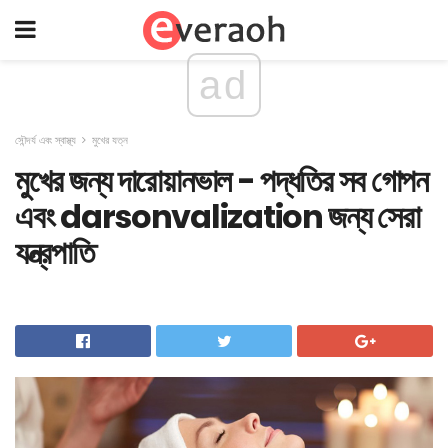
ad
সৌন্দর্য এবং স্বাস্থ্য
মুখের যত্ন
মুখের জন্য দারোয়ানভাল - পদ্ধতির সব গোপন
এবং darsonvalization জন্য সেরা
যন্ত্রপাতি