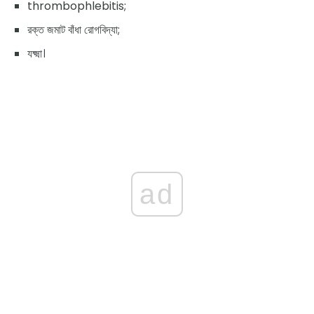
thrombophlebitis;
রক্ত জমাট বাঁধা রোগবিদ্যা;
যক্ষ্মা।
ad