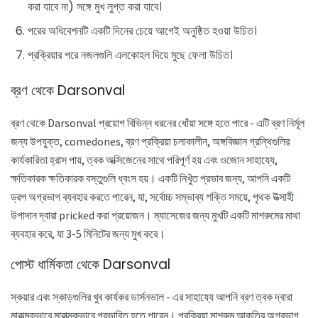
করা যাবে না) সঙ্গে মুখ লুপ্ত করা যাবে।
পরের অধিবেশনটি একটি দিনের চেয়ে আগেই অনুষ্ঠিত হওয়া উচিত।
প্রক্রিয়ার পরে নজলগুলি এলকোহল দিয়ে মুছে ফেলা উচিত।
ব্রণ থেকে Darsonval
ব্রণ থেকে Darsonval প্রয়োগ বিভিন্ন ধরনের ধোঁয়া সঙ্গে হতে পারে - এটি ব্রণ নির্মূল
জন্য উপযুক্ত, comedones, ব্রণ প্রক্রিয়া চলাকালীন, অঙ্গবিজ্ঞান গ্রন্থিগুলির
কার্যকারিতা হ্রাস পায়, ত্বক অক্সিজেনের সাথে পরিপূর্ণ হয় এবং ওজোন সাহায্যে,
ক্ষতিকারক ক্ষতিকারক বস্তুগুলি ধ্বংস হয়। একটি নিখুঁত প্রভাব জন্য, আপনি একটি
ড্রপ অগ্রভাগ ব্যবহার করতে পারেন, যা, সর্বোচ্চ সম্ভাব্য শক্তি সময়ে, পৃথক উত্সাহী
উপাদান দ্বারা pricked করা প্রয়োজন। ম্যাসেজের জন্য মুখটি একটি মাশরুমের মাথা
ব্যবহার করে, যা 3-5 মিনিটের জন্য মুখ করে।
পোস্ট ধার্মিকতা থেকে Darsonval
স্কয়ার এবং স্কাড়গুলির খুব কার্যকর ডার্সনভাল - এর সাহায্যে আপনি ব্রণ ত্বক দ্বারা
মারাত্মকভাবে মারাত্মকভাবে প্রভাবিত হতে পারেন। প্রক্রিয়া মাশরুম আকৃতির অগ্রভাগ