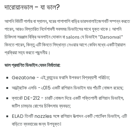
দারোয়ানভাল - যা ভাল?
আপনি বিউটি পার্লার বা স্যালন, ঘরের পাশাপাশি বাড়ির ডারসনালাইজেশনটি সম্পন্ন করতে
পারেন, আরও বিস্তারিত নির্দেশাবলী সবসময় ডিভাইসের সাথে যুক্ত থাকে। আপনি
চিকিৎসা সরঞ্জাম বিক্রি অনলাইন দোকান বা salons যে ডিভাইস "Darsonval"
কিনতে পারেন, কিন্তু এটি কিনতে সিদ্ধান্ত নেওয়ার আগে কেবিন মধ্যে একটি ট্রায়াল
প্রক্রিয়া সহ্য করতে পছন্দনীয়।
ভাল প্রমাণিত ডিভাইস যেমন নির্মাতারা:
Gezatone - এই ব্র্যান্ডের ফরাসি উপকরণ বিশ্বব্যাপী পরিচিত;
আল্ট্রেটেক এসডি -২015 একটি রাশিয়ান ডিভাইস যার পাঁচটি নোজল রয়েছে;
ক্যারেট DE-212 - চারটি নোজল দিয়ে একটি শক্তিশালী রাশিয়ান ডিভাইস,
জটিল চামড়ার রোগের চিকিৎসায় ব্যবহৃত;
ELAD তিনটি nozzles সঙ্গে রাশিয়ান উত্পাদন একটি পোর্টেবল ডিভাইস, এটি
বাড়িতে ব্যবহারের জন্য উপযুক্ত।