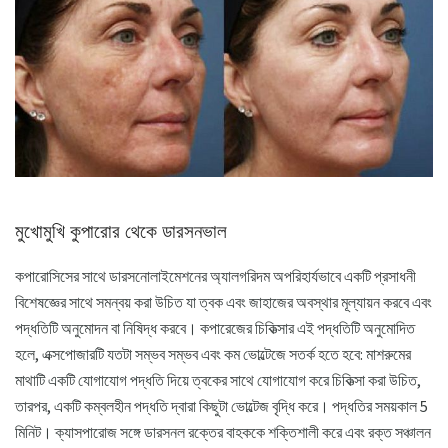
মুখোমুখি কুপারোর থেকে ডারসনভাল
কপারোসিসের সাথে ডারসনোলাইমেশনের অ্যালগরিদম অপরিহার্যভাবে একটি প্রসাধনী
বিশেষজ্ঞের সাথে সমন্বয় করা উচিত যা ত্বক এবং জাহাজের অবস্থার মূল্যায়ন করবে এবং
পদ্ধতিটি অনুমোদন বা নিষিদ্ধ করবে। কপারেজের চিকিত্সার এই পদ্ধতিটি অনুমোদিত
হলে, এক্সপোজারটি যতটা সম্ভব সম্ভব এবং কম ভোল্টেজে সতর্ক হতে হবে: মাশরুমের
মাথাটি একটি যোগাযোগ পদ্ধতি দিয়ে ত্বকের সাথে যোগাযোগ করে চিকিত্সা করা উচিত,
তারপর, একটি কম্বলহীন পদ্ধতি দ্বারা কিছুটা ভোল্টেজ বৃদ্ধি করে। পদ্ধতির সময়কাল 5
মিনিট। ক্যাসপারোজ সঙ্গে ডারসনল রক্তের বাহককে শক্তিশালী করে এবং রক্ত ​​সঞ্চালন