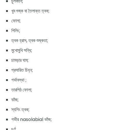
চুলকানি;
খুব শুষ্ক বা তৈলাক্ত ত্বক;
ফোলা;
পিলিং;
ত্বক হ্রাস, ত্বক শুষ্কতা;
মুখোমুখি সন্ধি;
চামড়ার ঘাম;
প্রসারিত চিহ্ন;
গর্ভাবস্থা ;
তারপিঠ ফোলা;
ভাঁজ;
স্যগিং ত্বক;
গভীর nasolabial ভাঁজ;
চূর্ণ;