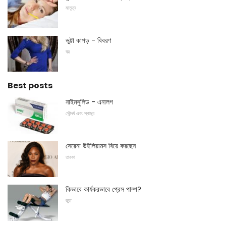
মাতৃত্ব
ভুট্টা কাপড় - বিবরণ
ঘর
Best posts
নাইমসুলিড - এনালগ
সৌন্দর্য এবং স্বাস্থ্য
সেরেনা উইলিয়ামস বিয়ে করছেন
তারকা
কিভাবে কার্যকরভাবে প্রেস পাম্প?
জুত