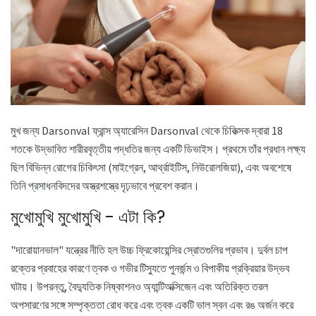
মুখ জন্য Darsonval ফ্রান্স অ্যারেসিন Darsonval থেকে চিকিত্সক দ্বারা 18
শতকে উদ্ভাবিত শারীরবৃত্তীয় পদ্ধতির জন্য একটি ডিভাইস। প্রথমে তাঁর প্রধান লক্ষ্য
ছিল বিভিন্ন রোগের চিকিৎসা (মাইগ্রেন, আর্থ্রাইটিস, নিউরোলজিয়া), এবং অবশেষে
তিনি প্রসাধনবিদদের অস্ত্রশস্ত্রে দৃঢ়ভাবে প্রবেশ করান।
মুখোমুখি মুখোমুখি - এটা কি?
"দারোয়ানভাল" যন্ত্রের নীতি হল উচ্চ ফ্রিকোয়েন্সির স্রোতগুলির প্রভাব। দুর্বল চাপ
রক্তের প্রবাহের কারণে ত্বক ও গভীর টিস্যুতে পুনর্জন্ম ও বিপাকীয় প্রক্রিয়ার উদ্ভব
ঘটায়। উপরন্তু, বৈদ্যুতিক নিষ্কাশনও অ্যান্টিঅক্সিজেন এবং অতিরিক্ত তরল
অপসারণের সঙ্গে সম্পৃক্ততা রোধ করে এবং ত্বক একটি ভাল স্বন এবং রঙ অর্জন করে