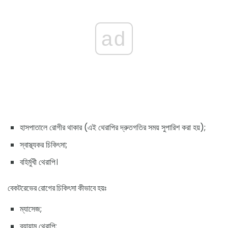
ad
হাসপাতালে রোগীর থাকার (এই থেরাপির দ্রুতগতির সময় সুপারিশ করা হয়);
স্বাস্থ্যকর চিকিৎসা;
বহির্মুখী থেরাপি।
বেকটরেভের রোগের চিকিৎসা কীভাবে হয়ঃ
ম্যাসেজ;
ব্যায়াম থেরাপি;