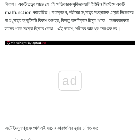
বিকাশ। একটি তত্ত্ব আছে যে এই ক্ষতিকারক সুবিজ্ঞানগুলি ইমিউন সিস্টেমে একটি
malfunction প্ররোচিত। ফলস্বরূপ, শরীরের শুধুমাত্র সংক্রামক এজেন্ট নিজেদের
না শুধুমাত্র অ্যান্টিবডি বিকাশ শুরু হয়, কিন্তু অঙ্গবিন্যাস টিস্যু থেকে। অনাক্রম্যতা
তাদের পরক সংস্থা হিসাবে বোঝা। এই কারণে, শরীরের আত্ম ধ্বংসের শুরু হয়।
ad
অটোইমমুন প্রসেসগুলি এই ধরনের কারণগুলির দ্বারা চালিত হয়: