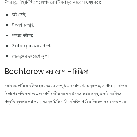
উপরন্তু, নিম্নলিখিত গবেষণায় রোগটি সনাক্ত করতে সাহায্য করে:
অট টেস্ট;
উপসর্গ বনভূমি;
শবরের পরীক্ষা;
Zatsepin এর উপসর্গ;
মেরুদন্ডের ছদ্মবেশে ব্যথা
Bechterew এর রোগ - চিকিত্সা
কোন অলৌকিক মস্তিষ্কে নেই যে সম্পূর্ণভাবে রোগ থেকে মুক্ত হতে পারে। রোগের
বিকাশের গতি কমাতে এবং রোগীর জীবনের মান উন্নত করার জন্য, একটি সমন্বিত
পদ্ধতি ব্যবহার করা হয়। সমস্ত চিকিত্সা নিম্নলিখিত পর্যায়ে বিভক্ত করা যেতে পারে: