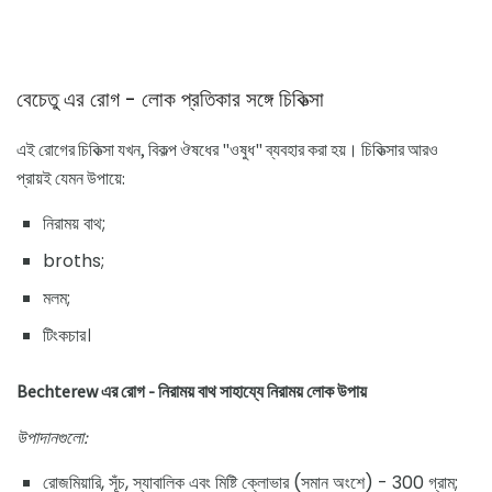
বেচেতু এর রোগ - লোক প্রতিকার সঙ্গে চিকিত্সা
এই রোগের চিকিত্সা যখন, বিকল্প ঔষধের "ওষুধ" ব্যবহার করা হয়। চিকিত্সার আরও
প্রায়ই যেমন উপায়ে:
নিরাময় বাথ;
broths;
মলম;
টিংকচার।
Bechterew এর রোগ - নিরাময় বাথ সাহায্যে নিরাময় লোক উপায়
উপাদানগুলো:
রোজমিয়ারি, সূঁচ, স্যাবালিক এবং মিষ্টি ক্লোভার (সমান অংশে) - 300 গ্রাম;