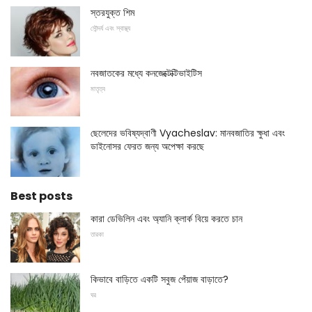
স্তরযুক্ত শিম
সৌন্দর্য এবং স্বাস্থ্য
নবজাতকের মধ্যে কনজেক্টেক্টিভাইটিস
মাতৃত্ব
ছেলেদের ভবিষ্যদ্বাণী Vyacheslav: মানবজাতির ক্ষুধা এবং
ডাইনোসর ফেরত জন্য অপেক্ষা করছে
Best posts
কারা ডেভিলিন এবং অ্যানি ক্লার্ক বিয়ে করতে চান
তারকা
কিভাবে বাড়িতে একটি সবুজ পেঁয়াজ বাড়াতে?
ঘর