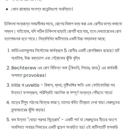
কোন রাজ্যের সংলগ্ন জয়েন্টগুলো অবস্থিত।
চিকিৎসা সংক্রান্ত সময়সীমার সাথে, রোগের বিকাশ বন্ধ করা এবং রোগীর ভাগ্য কমানো
সম্ভব। যাইহোক, যদি সঠিক চিকিৎসা ছাড়াই রোগটি বয়ে যায়, তবে বেখতারেভের রোগ
হতাশাজনক হতে পারে। নিম্নলিখিত জটিলতার একটি উচ্চ সম্ভাবনা আছে:
কার্ডিওভাসকুলার সিস্টেমের কার্যক্রমে 5 রোগীর একটি রোগবিজ্ঞান রয়েছে। হার্ট
অ্যাটাক, উচ্চ রক্তচাপ এবং স্ট্রোকের ঝুঁকি বৃদ্ধি
Bechterew এর রোগ বিভিন্ন অঙ্গ (কিডনি, লিভার, হৃদয়) এর কার্যকরী
অসমতা provokes।
Iritis বা uveitis - বিকাশ, ব্যথা, দৃষ্টিভঙ্গির ক্ষতি এবং ফোটফোবিয়া সহ
উন্নত। ফলস্বরূপ, পরিস্থিতি আংশিক বা সম্পূর্ণ অন্ধত্ব পৌঁছতে পারে।
হাড়ের টিস্যু গঠনের বিঘ্নের কারণে, তাদের বর্ধিত তীব্রতা দেখা যায়। মেরুদন্ডের
ফ্র্যাকচারের ঝুঁকি বাড়ায়।
কম উন্নত "ঘোড়া প্রলয় সিন্ড্রোম" - একটি শর্ত যা মেরুদন্ডের নীচের অংশে
অবস্থিত স্নায়ুর শিকড়ের একটি বুন্ডেল সংকুচিত হয়। এই জটিলতাটি ফুসকুড়ি