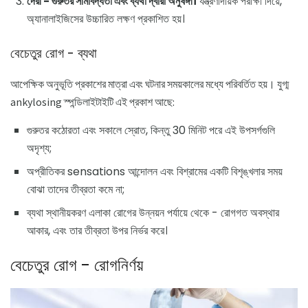
দেরী - গুরুতর সীমাবদ্ধতা এবং ব্যথা দ্বারা অনুষঙ্গী।
যন্ত্রণাদায়ক পরীক্ষা দিয়ে,
অ্যানালাইজিসের উচ্চারিত লক্ষণ প্রকাশিত হয়।
বেচেতুর রোগ - ব্যথা
আপেক্ষিক অনুভূতি প্রকাশের মাত্রা এবং ঘটনার সময়কালের মধ্যে পরিবর্তিত হয়। যুগ্ম
ankylosing স্পন্ডিলাইটাইটি এই প্রকাশ আছে:
গুরুতর কঠোরতা এবং সকালে স্রোত, কিন্তু 30 মিনিট পরে এই উপসর্গগুলি
অদৃশ্য;
অপ্রীতিকর sensations আন্দোলন এবং বিশ্রামের একটি বিশৃঙ্খলার সময়
বোঝা তাদের তীব্রতা কমে না;
ব্যথা স্থানীয়করণ এলাকা রোগের উন্নয়ন পর্যায়ে থেকে - রোগগত অবস্থার
আকার, এবং তার তীব্রতা উপর নির্ভর করে।
বেচেতুর রোগ - রোগনির্ণয়