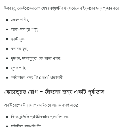
উপরন্তু, বেকটরেভের রোগ যেমন পণ্যগুলির খাদ্য থেকে বহিষ্কারের জন্য প্রদান করে:
মদ্যপ পানীয়;
আধা-সমাপ্ত পণ্য;
ফাস্ট ফুড;
ক্যানড ফুড;
ধূমপান, মসলাযুক্ত এবং ভাজা খাবার;
সুপ্ত পণ্য;
ক্ষতিকারক খাদ্য "ই shki" ধারণকারী
বেচেত্রেভ রোগ - জীবনের জন্য একটি পূর্বাভাস
একটি রোগের উন্নয়ন প্রভাবিত যে অনেক কারণ আছে:
কি জয়েন্টগুলি প্রাথমিকভাবে প্রভাবিত হয়;
সম্মিলিত রোগগুলি কি;