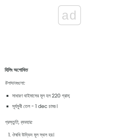
ad
হিলিং অশোধিত
উপাদানগুলো:
সাধারণ থাইমাসের মূল হল 220 গ্রাম;
সূর্যমুখী তেল - 1 dec চামচ।
প্রস্তুতি, ব্যবহার:
ঔষধি উদ্ভিদ মূল স্থল হয়।