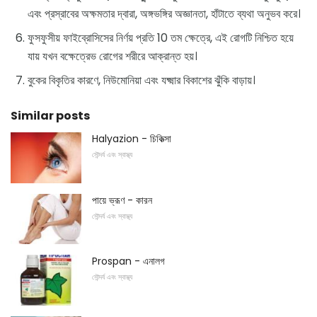
এবং প্রস্রাবের অক্ষমতার দ্বারা, অঙ্গভঙ্গির অজ্ঞানতা, হাঁটাতে ব্যথা অনুভব করে।
ফুসফুসীয় ফাইব্রোসিসের নির্ণয় প্রতি 10 তম ক্ষেত্রে, এই রোগটি নিশ্চিত হয়ে
যায় যখন বক্ষেত্রেভ রোগের শরীরে আক্রান্ত হয়।
বুকের বিকৃতির কারণে, নিউমোনিয়া এবং যক্ষ্মার বিকাশের ঝুঁকি বাড়ায়।
Similar posts
Halyazion - চিকিত্সা
সৌন্দর্য এবং স্বাস্থ্য
পায়ে ভ্রূণ - কারন
সৌন্দর্য এবং স্বাস্থ্য
Prospan - এনালগ
সৌন্দর্য এবং স্বাস্থ্য