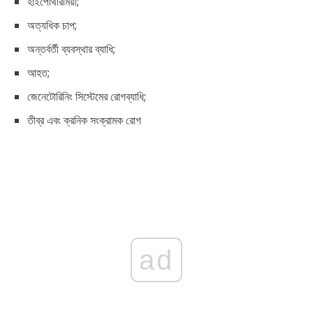
হাইপোথারমিয়া;
অত্যধিক চাপ;
অন্তর্বর্তী ব্যবস্থার ব্যাধি;
আহত;
জেনেটোরিনিং সিস্টেমের রোগব্যাধি;
তীব্র এবং ক্রনিক সংক্রামক রোগ
ad