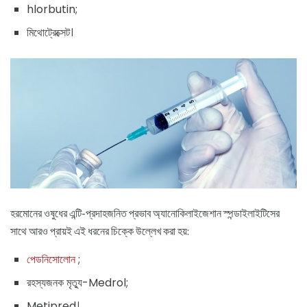
hlorbutin;
মিথোট্রেক্সেট।
হরমোনের ওষুধের এন্টি-প্রদাহজনিত প্রভাব অ্যানোকিলাইজেশান স্পন্ডাইলাইটিসের
সাথে আরও প্রায়ই এই ধরনের চিক্কে উল্লেখ করা হয়:
পেডনিসোলোন
;
রহস্যজনক মৃত্যু-Medrol;
Metipred।