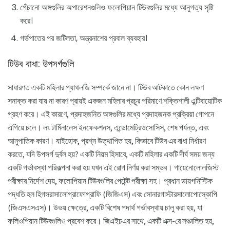
পেঁচানো অঙ্গগুলির অপারেশনগুলিও ফলোপিয়ান টিউবগুলির মধ্যে আনুগত্য সৃষ্টি
করে।
গর্ভপাতের পর জটিলতা, অন্ত্রনাশের প্রবাল ব্যবহার।
টিউব বাধা: উপসর্গগুলি
সাধারণত একটি মহিলার প্যাথলজি সম্পর্কে জানে না। টিউব আটকাতে কোন লক্ষণ
সনাক্ত করা যায় না কারণ প্রায়ই একজন মহিলার প্রচুর পরিমাণে শক্তিশালী এন্টিবায়োটিক
গ্রহণ করে। এই কারণে, প্রদাহজনিত অঙ্গগুলির মধ্যে প্রদাহজনক প্রক্রিয়া গোপনে
এগিয়ে চলে। লং টার্মিনালেস ইনফেকশনস, এন্ডোমেট্রিওসোসিস, শেষ পর্যন্ত, এবং
আনুপাতিক কারণ। যাইহোক, প্রশ্ন উত্থাপিত হয়, কিভাবে টিউব এর বাধা নির্ধারণ
করতে, যদি উপসর্গ দুর্বল হয়? একটি নিয়ম হিসাবে, একটি মহিলার একটি দীর্ঘ সময় জন্য
একটি গর্ভাবস্থা পরিকল্পনা করা হয় যখন এই রোগ নির্ণয় করা সম্ভব। গায়েনোলোলজিস্ট
পরীক্ষার নির্দেশ দেয়, ফলোপিয়ান টিউবগুলির পেটেন্ট পরীক্ষা সহ। প্রধান ডায়গনিস্টিক
পদ্ধতি হল হিগসরাসালোগ্রাফোগ্রাফি (জিজিএস) এবং সোনারগাস্টারসালোপোস্কোপি
(জিএসএসএস)। উভয় ক্ষেত্রে, একটি বিশেষ পদার্থ গর্ভাবস্থায় চালু করা হয়, যা
ফলিওপিয়ান টিউবগুলিও প্রবেশ করে। জিএইচএর সাথে, একটি এক্স-রে সঞ্চালিত হয়,