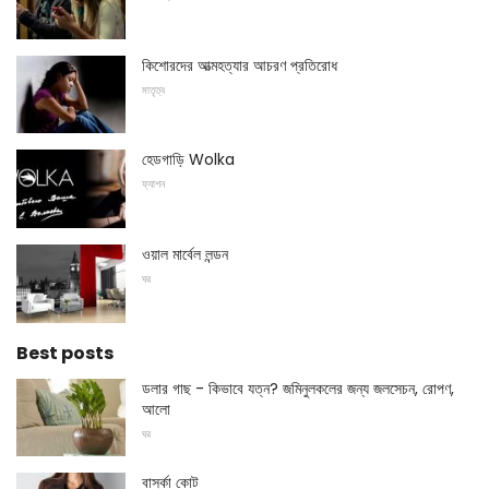
কিশোরদের আত্মহত্যার আচরণ প্রতিরোধ
মাতৃত্ব
হেডগাড়ি Wolka
ফ্যাশন
ওয়াল মার্বেল লন্ডন
ঘর
Best posts
ডলার গাছ - কিভাবে যত্ন? জমিনুলকলের জন্য জলসেচন, রোপণ,
আলো
ঘর
বার্স্কা কোট