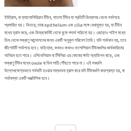
ইউট্রাস, বা ফ্যালোপিয়িয়ান টিউব, পাতলা টিউব যা প্রতিটি ডিম্বাশয় থেকে গর্ভাশয়ে
প্রসারিত হয়। ভিতরে, তারা epithelium এবং cilia সঙ্গে রেখাযুক্ত হয়, যা টিউব
মধ্যে হ্রাস করে, এবং ডিম্বকোবিট থেকে বুকে পদার্থ পাঠানো হয়। এছাড়াও পাইপ মধ্যে
ডিম থেকে শুক্রাণু আন্দোলনের জন্য একটি অনুকূল পরিবেশ তৈরি। যদি গর্ভাধান হয়, তবে
জীগোটটি গর্ভাশয়ে হবে। যাইহোক, কখনও কখনও ফলোপিয়ান টিউবগুলির কার্যকারিতায়
অনিয়ম হতে পারে। এপিথেলিয়াম বা সিিলিয়া এর কোষের ক্ষতি অ্যাডিশন বাড়ে, এবং
শুক্রাণু টিউব মধ্যে ovule বা ডিম লাঠি পৌঁছতে পারে না। এই সবগুলি
উল্লেখযোগ্যভাবে গর্ভবতী হওয়ার সম্ভাবনা হ্রাস করে যদি টিউবগুলি বাধাগ্রস্ত হয়, বা
গর্ভাবস্থা একটি অক্টোপিক হবে।