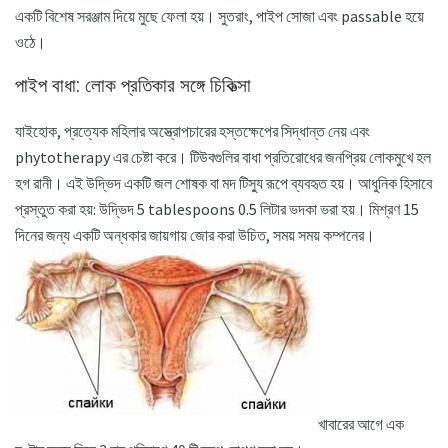
একটি বিশেষ সরঞ্জাম দিয়ে মুছে ফেলা হয়। সুতরাং, পাইপ সোজা এবং passable হয়ে
ওঠে।
পাইপ বাধা: লোক প্রতিকার সঙ্গে চিকিত্সা
যাইহোক, প্রত্যেক মহিলার অস্ত্রোপচারের হস্তক্ষেপের সিদ্ধান্ত নেয় এবং
phytotherapy এর চেষ্টা করে। টিউবগুলির বাধা প্রতিরোধের জনপ্রিয় লোকমুখে হল
হগ রানী। এই উদ্ভিদ একটি জল শোষক বা মদ টিস্যু রূপে ব্যবহৃত হয়। আধুনিক হিসাবে
প্রস্তুত করা হয়: উদ্ভিদ 5 tablespoons 0.5 লিটার ভদকা ভরা হয়। মিশ্রণ 15
দিনের জন্য একটি অন্ধকার জায়গায় জোর করা উচিত, সময় সময় কম্পনের।
খাবারের আগে এক