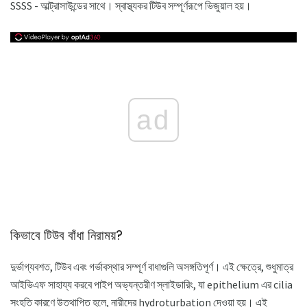
SSSS - আল্ট্রাসাউন্ডের সাথে। স্বাস্থ্যকর টিউব সম্পূর্ণরূপে ভিজুয়াল হয়।
ad
কিভাবে টিউব বাঁধা নিরাময়?
দুর্ভাগ্যবশত, টিউব এবং গর্ভাবস্থার সম্পূর্ণ বাধাগুলি অসঙ্গতিপূর্ণ। এই ক্ষেত্রে, শুধুমাত্র
আইভিএফ সাহায্য করবে পাইপ অভ্যন্তরীণ স্লাইডারিং, যা epithelium এর cilia
সংহতি কারণে উত্থাপিত হলে, নারীদের hydroturbation দেওয়া হয়। এই