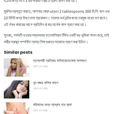
ঘণ্টার জন্য দিনে 3 বার পরিমাণে 40 টি ড্রপ রোপণ করা হয়।
মুরগির প্রস্তুত করতে, আপনার বোরন uteri 2 tablespoons 300 মি.লি. জল এবং
10 মিনিট জন্য উষ্ণ ঢালা প্রয়োজন। তারপর অর্ধ ঘন্টার জন্য তরমুজ মধ্যে তল রাখে।
এই ঔষধ খাবারের আগে প্রতিদিন 4 বার অর্ধেক কাপ গ্রহণ করা হয়।
সুতরাং, গর্ভবতী হওয়ার সম্ভাবনায় ফলোোপিয়ান টিউব একটি বড় ভূমিকা পালন করে, তাই
নারীর স্বাস্থ্য সম্পর্কিত ন্যায্য লিঙ্গ গুরুত্ব সহকারে গ্রহণ করা উচিত।
Similar posts
স্তন্যপায়ী গ্রন্থিের ফাইবারোডেনোমা অপসারণ
সৌন্দর্য এবং স্বাস্থ্য
খুব মজার মাসিক কারণ
সৌন্দর্য এবং স্বাস্থ্য
মহিলাদের মধ্যে প্রস্রাব পরে ব্যথা
সৌন্দর্য এবং স্বাস্থ্য