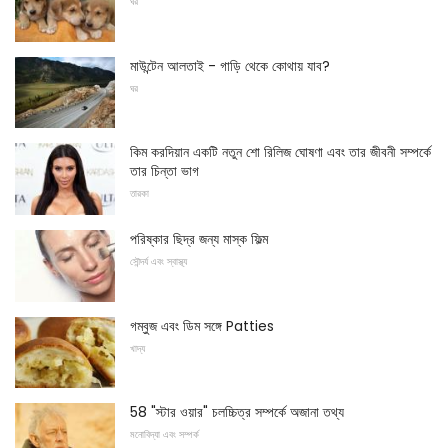
ঘর
মাউন্টেন আলতাই - গাড়ি থেকে কোথায় যাব?
ঘর
কিম করদিয়ান একটি নতুন শো রিলিজ ঘোষণা এবং তার জীবনী সম্পর্কে
তার চিন্তা ভাগ
তারকা
পরিষ্কার ছিদ্র জন্য মাস্ক ফিল্ম
সৌন্দর্য এবং স্বাস্থ্য
গম্বুজ এবং ডিম সঙ্গে Patties
খাদ্য
58 "স্টার ওয়ার" চলচ্চিত্র সম্পর্কে অজানা তথ্য
মনোবিদ্যা এবং সম্পর্ক