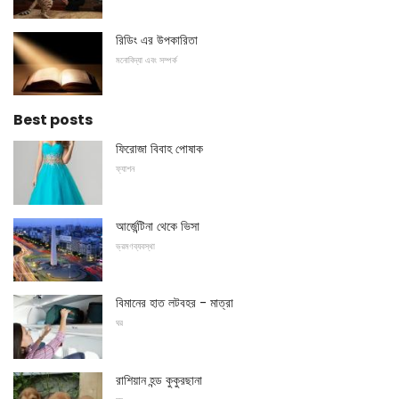
রিডিং এর উপকারিতা
মনোবিদ্যা এবং সম্পর্ক
Best posts
ফিরোজা বিবাহ পোষাক
ফ্যাশন
আর্জেন্টিনা থেকে ভিসা
ভ্রমণব্যবস্থা
বিমানের হাত লটবহর - মাত্রা
ঘর
রাশিয়ান হন্ড কুকুরছানা