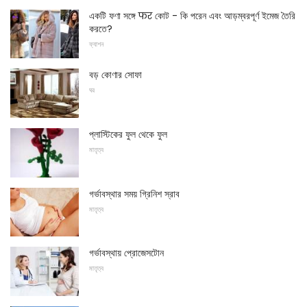
একটি ফণা সঙ্গে फर কোট - কি পরেন এবং আড়ম্বরপূর্ণ ইমেজ তৈরি
করতে?
ফ্যাশন
বড় কোণার সোফা
ঘর
প্লাস্টিকের ফুল থেকে ফুল
মাতৃত্ব
গর্ভাবস্থার সময় গ্রিনিশ স্রাব
মাতৃত্ব
গর্ভাবস্থায় প্রোজেসটোন
মাতৃত্ব