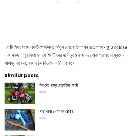
একটি শিশুর সাথে একটি পোস্টকার্ড আঁকুন কোনো উদযাপন হতে পারে - grandiose
এবং সহজ। মূল বিষয় হল যে শিশুটি তার সর্বোত্তম কাজ করে এবং প্রাপ্তবয়স্কদের
সাহায্য করে না, বরং সঠিক নির্দেশনায় চিন্তা করে।
Similar posts
শিশুদের জন্য বৈদ্যুতিক গাড়ী
মাতৃত্ব
গাছ শাখা থেকে কrafts
মাতৃত্ব