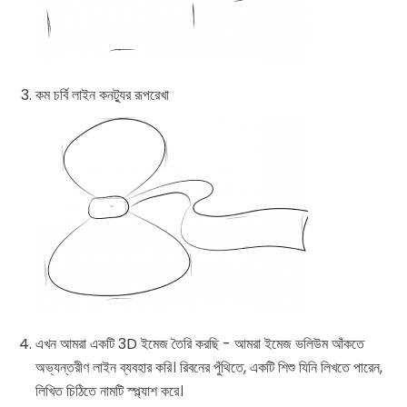
কম চর্বি লাইন কনট্যুর রূপরেখা
এখন আমরা একটি 3D ইমেজ তৈরি করছি - আমরা ইমেজ ভলিউম আঁকতে
অভ্যন্তরীণ লাইন ব্যবহার করি। রিবনের পুঁথিতে, একটি শিশু যিনি লিখতে পারেন,
লিখিত চিঠিতে নামটি স্প্ল্যাশ করে।