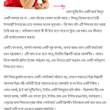
কোন ছুটির দিন একটি কার্ড কিনুন
একটি সমস্যা হয় না - কোন বইয়ের দোকান যথেষ্ট আছে। কিন্তু নিজের হাতে তৈরী
উপহারটি উপহারের চেয়ে সবসময় অনেক মূল্যবান। বিশেষত যদি এটি শিশুদের হাত দ্বারা
তৈরি করা হয়। অভিবাদন কার্ডে কী কী টানা হতে পারে তা খুঁজে বের করুন এবং কীভাবে
এটি সর্বোত্তমভাবে করবেন
একটি বেস জন্য, আপনি সবসময় একটি পুরু কাগজ, অথবা আরও ভাল একটি কার্ডবোর্ড
চয়ন প্রয়োজন। এটি সাদা বা রং হতে পারে, দ্বিতীয় বিকল্পটি আরো আকর্ষণীয়। সামনে
দিকে সরাসরি কল্পিত ইমেজ অঙ্কিত হয়, এবং ভিতরে ছোট অঙ্কন এবং একটি অভিনন্দন
শিখর হতে পারে।
যদি শিশুর জন্মদিনের সাথে একটি পোস্টকার্ড আঁকতে হয়, তাহলে সবচেয়ে প্রিয় বিকল্পটি
আপনার প্রিয় পরী-কাহিনী হিরো প্যাডের মধ্যে মোমবাতি বা বল দিয়ে একটি পিষ্টক।
যেমন নববর্ষ, 8 ই মার্চ ছুটির দিনে, ইস্টার একটি থিমযুক্ত ছবি আঁকা - ক্রিসমাস ট্রি এবং
সান্তা ক্লজ, আটটি এবং বসন্ত ফুল, ইস্টার কেক এবং ইস্টার রঙের ডিম, যথাক্রমে।
প্রেমের সঙ্গে শিশুদের দ্বারা আঁকা পোস্টকার্ড একটি শিল্পহীন ইতিবাচক চার্জ বহন করে এবং
প্রায়ই দাদী বা মা এর রুমে ড্রায়ার সাজাইয়া।