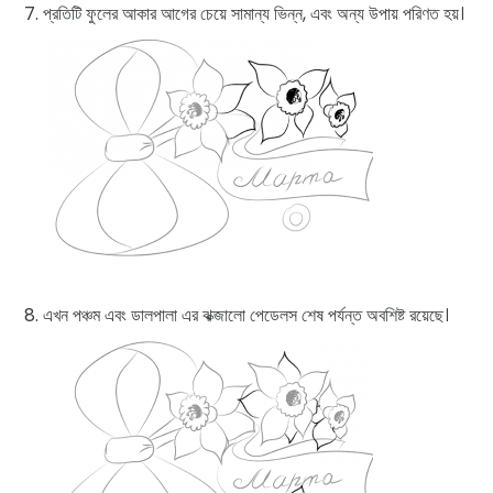
প্রতিটি ফুলের আকার আগের চেয়ে সামান্য ভিন্ন, এবং অন্য উপায় পরিণত হয়।
এখন পঞ্চম এবং ডালপালা এর ঝক্জালো পেডেলস শেষ পর্যন্ত অবশিষ্ট রয়েছে।