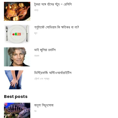
টুকরা সঙ্গে হাঁসের স্ট্যু - রেসিপি
খাদ্য
গ্লুটামেট সোডিয়াম কি ক্ষতিকর বা না?
জুত
ভাই জুলিয়া রবার্টস
তারকা
ডিস্ট্রিফর্মিং অস্টিওআর্থারাইটিস
সৌন্দর্য এবং স্বাস্থ্য
Best posts
মানুগা সিচুৎসোমা
ঘর