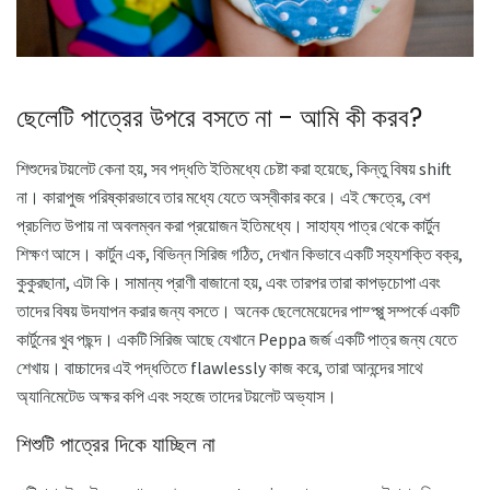
ছেলেটি পাত্রের উপরে বসতে না - আমি কী করব?
শিশুদের টয়লেট কেনা হয়, সব পদ্ধতি ইতিমধ্যে চেষ্টা করা হয়েছে, কিন্তু বিষয় shift
না। কারাপুজ পরিষ্কারভাবে তার মধ্যে যেতে অস্বীকার করে। এই ক্ষেত্রে, বেশ
প্রচলিত উপায় না অবলম্বন করা প্রয়োজন ইতিমধ্যে। সাহায্য পাত্র থেকে কার্টুন
শিক্ষণ আসে। কার্টুন এক, বিভিন্ন সিরিজ গঠিত, দেখান কিভাবে একটি সহ্যশক্তি বক্র,
কুকুরছানা, এটা কি। সামান্য প্রাণী বাজানো হয়, এবং তারপর তারা কাপড়চোপা এবং
তাদের বিষয় উদযাপন করার জন্য বসতে। অনেক ছেলেমেয়েদের পাম্প্প্পু সম্পর্কে একটি
কার্টুনের খুব পছন্দ। একটি সিরিজ আছে যেখানে Peppa জর্জ একটি পাত্র জন্য যেতে
শেখায়। বাচ্চাদের এই পদ্ধতিতে flawlessly কাজ করে, তারা আনন্দের সাথে
অ্যানিমেটেড অক্ষর কপি এবং সহজে তাদের টয়লেট অভ্যাস।
শিশুটি পাত্রের দিকে যাচ্ছিল না