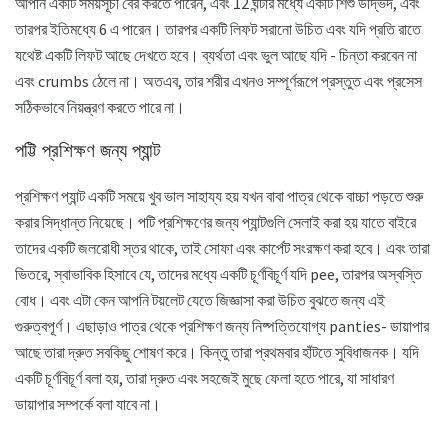
আপনি একটি সময়সূচী বের করতে পারেন, এবং 12 ঘন্টার মধ্যে একটি শিশু উদ্ভিদ, এবং
তারপর ইতিমধ্যে 6 এ পারেন। তারপর একটি লিফট সরানো উচিত এবং যদি প্রতি রাতে
যথেষ্ট একটি লিফট আছে দেখতে হবে। ব্যর্থতা এবং ভুল আছে যদি - চিন্তা করবেন না
এবং crumbs ঠেলে না। অতএব, তার শরীর এখনও সম্পূর্ণরূপে প্রস্তুত এবং প্রসেস
সঠিকভাবে নিয়ন্ত্রণ করতে পারে না।
পট্টি প্রশিক্ষণ জন্য প্যান্ট
প্রশিক্ষণ প্যান্ট একটি সময়ে খুব ভাল সাহায্য হয় যখন বাবা পাত্র থেকে বাচ্চা পড়তে শুরু
করার সিদ্ধান্ত নিয়েছে। পটি প্রশিক্ষণের জন্য প্যান্টগুলি সেলাই করা হয় যাতে বাইরে
তাদের একটি জলরোধী স্তর থাকে, তাই সোফা এবং কার্পেট সংরক্ষণ করা হবে। এবং তারা
ভিতরে, স্বাভাবিক হিসাবে যে, তাদের মধ্যে একটি চূর্ণবিচূর্ণ যদি pee, তারপর অস্বস্তি
বোধ। এবং এটা কেন আপনি টয়লেট যেতে জিজ্ঞাসা করা উচিত বুঝতে জন্য এই
গুরুত্বপূর্ণ। এছাড়াও পাত্র থেকে প্রশিক্ষণ জন্য নিষ্পত্তিযোগ্য panties- ডায়াপার
আছে তারা দ্রুত সবকিছু শোষণ করে। কিন্তু তারা প্রথমবার হাঁটতে সুবিধাজনক। যদি
একটি চূর্ণবিচূর্ণ বলা হয়, তারা দ্রুত এবং সহজেই মুছে ফেলা হতে পারে, যা সাধারণ
ডায়াপার সম্পর্কে বলা যাবে না।