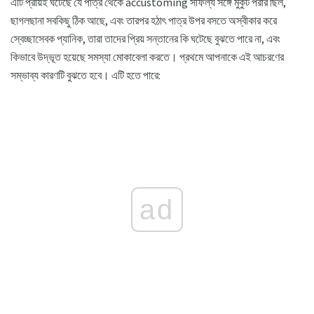
এটি প্রায়ই ঘটেছে যে পাত্র থেকে accustoming সাফল্য সঙ্গে মুকুট পরার ছিল,
ছাগলছানা সবকিছু ঠিক আছে, এবং তারপর হঠাৎ পাত্র উপর বসতে অস্বীকার করে
স্বেচ্ছাসেবক প্যানিক, তারা তাদের প্রিয় সন্তানের কি ঘটেছে বুঝতে পারে না, এবং
কিভাবে উদ্ভূত হয়েছে সমস্যা মোকাবেলা করতে। প্রথমে আপনাকে এই আচরণের
সম্ভাব্য কারণটি বুঝতে হবে। এটি হতে পারে:
ad