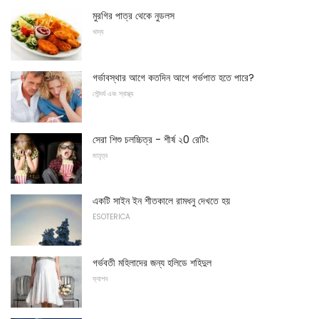
মুরগির পাত্র থেকে নুডলস
খাদ্য
গর্ভাবস্থার আগে কতদিন আগে গর্ভপাত হতে পারে?
সৌন্দর্য এবং স্বাস্থ্য
সেরা শিশু চলচ্চিত্র - শীর্ষ ২0 রেটিং
মাতৃত্ব
একটি সাইন ইন শীতকালে রামধনু দেখতে হয়
ESOTERICA
গর্ভবতী মহিলাদের জন্য হলিডে শহিদুল
ফ্যাশন