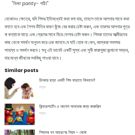
"ভিজা panty- পট্টি।"
যেকোনও ক্ষেত্রে, যদি শিশুর ইতিমধ্যেই কথা বলা যায়, তাহলে তাকে আপনার সাথে কথা
বলতে হবে এবং শৈশব ভীতির কারণ খুঁজে বের করার চেষ্টা করুন, এবং তারপর আপনার পুত্র
বা কন্যাকে ঘাড়ে এবং প্রেমের সাথে ঘিরে ফেলার চেষ্টা করুন। শিশুরা তাদের আত্মীয়দের
কাছ থেকে সমর্থন অনুভব করে এবং জানবে যে যাই হোক না কেন, বয়স্করা সবসময়
সাহায্য ও সমর্থন করবে। শুধু এই ভাবেই একটি সুস্থ এবং সুখী কারাপুজা জন্মানো সম্ভব,
যার মধ্যে জীবনের সবকিছু পাওয়া যাবে।
Similar posts
চিৎকার ছাড়া একটি শিশু বাড়াতে কিভাবে?
মাতৃত্ব
কিন্ডারগার্টেন এ আপেল সালভেজ জন্য কারুশিল্প
মাতৃত্ব
শিশুদের বন আচরণের নিয়ম - মেমো