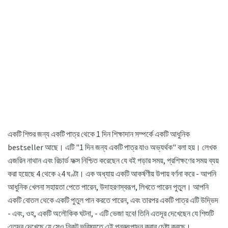
একটি শিশুর জন্য একটি পাত্র থেকে 1 দিন শিক্ষাদান সম্পর্কে একটি আধুনিক
bestseller আছে। এটি "1 দিন জন্য একটি পাত্র যাও অভ্যর্থক" বলা হয়। লেখক
এজরিন নাথান এবং রিচার্ড ফক্স নিশ্চিত করেছেন যে বই পড়ার সময়, প্রশিক্ষণের সময় ব্যয়
করা হয়েছে 4 থেকে ২4 ঘণ্টা। এক অধ্যায় একটি আকর্ষণীয় উপায় বর্ণনা করে - আপনি
আধুনিক খেলনা সহায়তা পেতে পারেন, উদাহরণস্বরূপ, লিখতে পারেন পুতুল। আপনি
একটি বোতল থেকে একটি পুতুল পান করতে পারেন, এবং তারপর একটি পাত্র এটি উদ্ভিদ
- এবং, ওহ, একটি অলৌকিক ঘটনা, - এটি ভেজা হবে! তিনি এতদূর দেখেছেন যে শিশুটি
এতদূর দেখেছে যে সেও নিকট ভবিষ্যতে এই পুনরুৎপাদন করার চেষ্টা করছে।