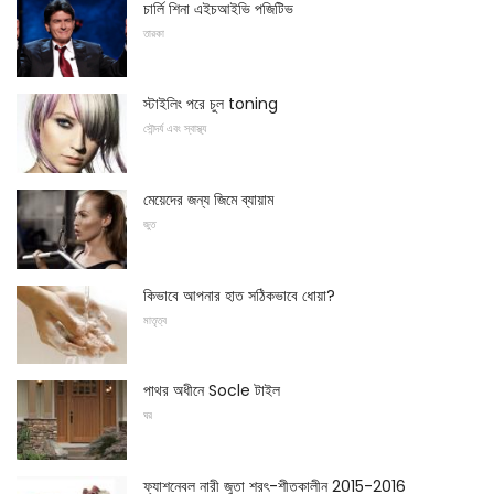
চার্লি শিনা এইচআইভি পজিটিভ
তারকা
স্টাইলিং পরে চুল toning
সৌন্দর্য এবং স্বাস্থ্য
মেয়েদের জন্য জিমে ব্যায়াম
জুত
কিভাবে আপনার হাত সঠিকভাবে ধোয়া?
মাতৃত্ব
পাথর অধীনে Socle টাইল
ঘর
ফ্যাশনেবল নারী জুতা শরৎ-শীতকালীন 2015-2016