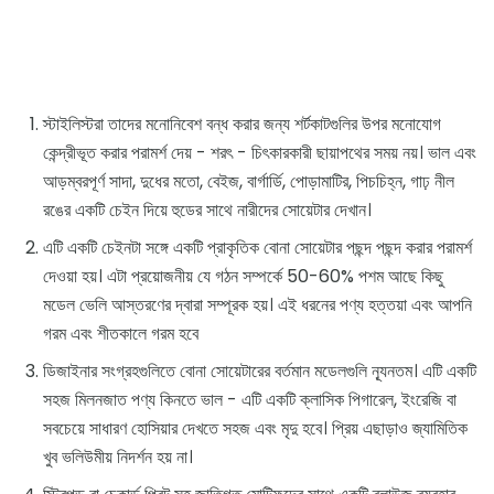
স্টাইলিস্টরা তাদের মনোনিবেশ বন্ধ করার জন্য শর্টকাটগুলির উপর মনোযোগ
কেন্দ্রীভূত করার পরামর্শ দেয় - শরৎ - চিৎকারকারী ছায়াপথের সময় নয়। ভাল এবং
আড়ম্বরপূর্ণ সাদা, দুধের মতো, বেইজ, বার্গার্ডি, পোড়ামাটির, পিচচিহ্ন, গাঢ় নীল
রঙের একটি চেইন দিয়ে হুডের সাথে নারীদের সোয়েটার দেখান।
এটি একটি চেইনটা সঙ্গে একটি প্রাকৃতিক বোনা সোয়েটার পছন্দ পছন্দ করার পরামর্শ
দেওয়া হয়। এটা প্রয়োজনীয় যে গঠন সম্পর্কে 50-60% পশম আছে কিছু
মডেল ভেলি আস্তরণের দ্বারা সম্পূরক হয়। এই ধরনের পণ্য হত্তয়া এবং আপনি
গরম এবং শীতকালে গরম হবে
ডিজাইনার সংগ্রহগুলিতে বোনা সোয়েটারের বর্তমান মডেলগুলি ন্যূনতম। এটি একটি
সহজ মিলনজাত পণ্য কিনতে ভাল - এটি একটি ক্লাসিক পিগারেল, ইংরেজি বা
সবচেয়ে সাধারণ হোসিয়ার দেখতে সহজ এবং মৃদু হবে। প্রিয় এছাড়াও জ্যামিতিক
খুব ভলিউমীয় নিদর্শন হয় না।