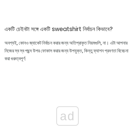
একটি চেইনটা সঙ্গে একটি sweatshirt নির্বাচন কিভাবে?
অবশ্যই, কোনও জ্যাকেট নির্বাচন করার জন্য অতিপ্রাকৃত নিয়মগুলি, না। এটা আপনার
নিজের স্ব স্ব পছন্দ উপর ফোকাস করার জন্য উপযুক্ত, কিন্তু ফ্যাশন প্রবণতা বিবেচনা
করা গুরুত্বপূর্ণ:
ad