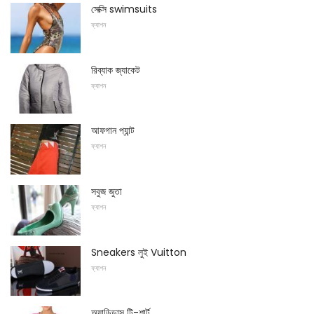
সেক্সি swimsuits
ফ্যাশন
রিব্যাক জ্যাকেট
ফ্যাশন
আফগান প্যান্ট
ফ্যাশন
সবুজ জুতা
ফ্যাশন
Sneakers লুই Vuitton
ফ্যাশন
অ্যাডিডাস টি-শার্ট