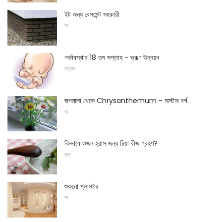
ইট জন্য বেসমেন্ট সহকারী
ঘর
গর্ভাবস্থার 18 তম সপ্তাহ - ভ্রূণ উন্নয়ন
মাতৃত্ব
জপমালা থেকে Chrysanthemum - মাস্টার বর্গ
ঘর
কিভাবে ওজন হ্রাস জন্য চিয়া বীজ গ্রহণ?
জুত
শুকনো প্লাস্টার
ঘর