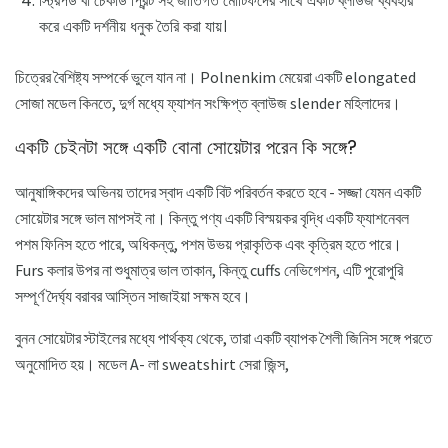
স্ট্রিপড বা চেকার্ড প্রিন্ট সহ জাতিগত মোটিফদের সাথে একটি ব্লাউজ ব্যবহার
করে একটি দর্শনীয় ধনুক তৈরি করা যায়।
চিত্রের বৈশিষ্ট্য সম্পর্কে ভুলে যান না। Polnenkim মেয়েরা একটি elongated
সোজা মডেল কিনতে, দুর্গ মধ্যে ফ্যাশন সংক্ষিপ্ত ব্লাউজ slender মহিলাদের।
একটি চেইনটা সঙ্গে একটি বোনা সোয়েটার পরেন কি সঙ্গে?
আনুষাঙ্গিকদের অভিনয় তাদের স্বাদ একটি বিট পরিবর্তন করতে হবে - সজ্জা যেমন একটি
সোয়েটার সঙ্গে ভাল মাপসই না। কিন্তু পণ্য একটি বিস্ময়কর বৃদ্ধি একটি ফ্যাশনেবল
পশম ফিনিস হতে পারে, অধিকন্তু, পশম উভয় প্রাকৃতিক এবং কৃত্রিম হতে পারে।
Furs কলার উপর না শুধুমাত্র ভাল তাকান, কিন্তু cuffs নেভিগেশন, এটি পুরোপুরি
সম্পূর্ণ দৈর্ঘ্য বরাবর আস্তিন সাজাইয়া সক্ষম হবে।
বুনন সোয়েটার স্টাইলের মধ্যে পার্থক্য থেকে, তারা একটি ব্যাপক শৈলী জিনিস সঙ্গে পরতে
অনুমোদিত হয়। মডেল A- লা sweatshirt সেরা জিন্স,