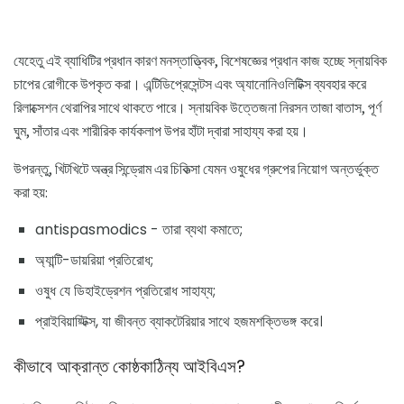
যেহেতু এই ব্যাধিটির প্রধান কারণ মনস্তাত্ত্বিক, বিশেষজ্ঞের প্রধান কাজ হচ্ছে স্নায়বিক
চাপের রোগীকে উপকৃত করা। এন্টিডিপ্রেসেন্টস এবং অ্যানোনিওলিটিক্স ব্যবহার করে
রিলাক্সেশন থেরাপির সাথে থাকতে পারে। স্নায়বিক উত্তেজনা নিরসন তাজা বাতাস, পূর্ণ
ঘুম, সাঁতার এবং শারীরিক কার্যকলাপ উপর হাঁটা দ্বারা সাহায্য করা হয়।
উপরন্তু, খিটখিটে অন্ত্র সিন্ড্রোম এর চিকিত্সা যেমন ওষুধের গ্রুপের নিয়োগ অন্তর্ভুক্ত
করা হয়:
antispasmodics - তারা ব্যথা কমাতে;
অ্যান্টি-ডায়রিয়া প্রতিরোধ;
ওষুধ যে ডিহাইড্রেশন প্রতিরোধ সাহায্য;
প্রাইবিয়ায়্টিক্স, যা জীবন্ত ব্যাকটেরিয়ার সাথে হজমশক্তিভঙ্গ করে।
কীভাবে আক্রান্ত কোষ্ঠকাঠিন্য আইবিএস?