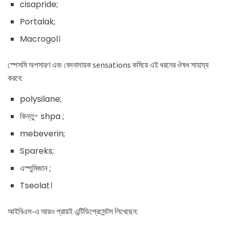
cisapride;
Portalak;
Macrogol।
স্পেসমি অপসারণ এবং বেদনাদায়ক sensations কমিয়ে এই ধরনের ঔষধ সাহায্য
করবে:
polysilane;
কিন্তু- shpa ;
mebeverin;
Spareks;
এস্পুমিজান ;
Tseolat।
আইবিএস-এ আরও প্রায়ই এন্টিডিপ্রেসেন্টস লিখেছেন: