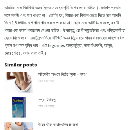
ডায়রিয়া সঙ্গে খিটখিটে অন্ত্র সিন্ড্রোম মধ্যে পুষ্টি বিশেষ হওয়া উচিত। জোলাপ প্রভাব
সঙ্গে সবজি এবং ফল খাওয়া না। রোগীর দুধ, বিয়ার এবং কিউশ ছেড়ে দিতে হবে আপনি
দিনে 1.5 লিটার বেশি পানি পান করতে পারবেন না। কব্জি সঙ্গে আইবিএস সঙ্গে, ফ্যাটি
খাবার এবং ভাজা খাবার বাদ দেওয়া উচিত। উপরন্তু, রোগী স্যান্ডউইচ এবং শক্তিশালী চা
ছেড়ে দিতে হবে। ফ্ল্যাটুলেন্স দিয়ে খিটখিটে অন্ত্র সিন্ড্রোমে খাদ্য সরবরাহের কারণে বর্ধিত
গ্যাস উৎপাদন বৃদ্ধি পায়। এই legumes অন্তর্ভুক্ত, সাদা বাঁধাকপি, আঙ্গুর,
pastries, বাদাম এবং তাই।
Similar posts
কটিদেশীয় অঞ্চলে পিঠের ব্যথা - কারণ
সৌন্দর্য এবং স্বাস্থ্য
স্প্রে টেরাফ্লু
সৌন্দর্য এবং স্বাস্থ্য
নীচের তীক্ষ্ণ জাহাজগুলির চিকিত্সা