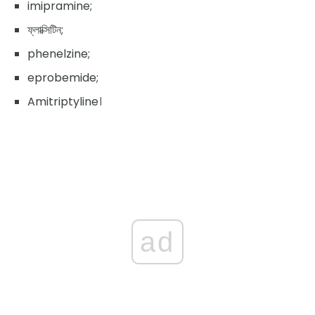
imipramine;
ফ্লাক্সিটিন;
phenelzine;
eprobemide;
Amitriptyline।
ad