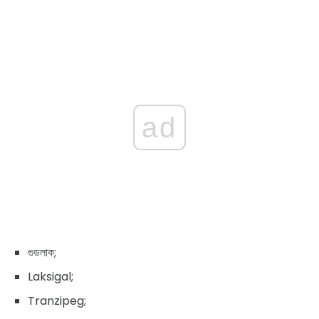
ad
গুডলাক;
Laksigal;
Tranzipeg;