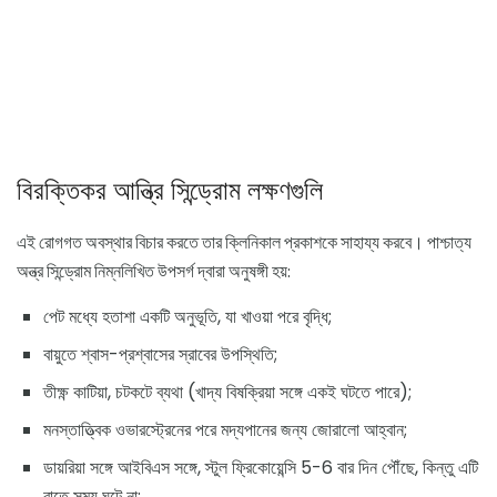
বিরক্তিকর আন্ত্রি সিন্ড্রোম লক্ষণগুলি
এই রোগগত অবস্থার বিচার করতে তার ক্লিনিকাল প্রকাশকে সাহায্য করবে। পাশ্চাত্য
অন্ত্র সিন্ড্রোম নিম্নলিখিত উপসর্গ দ্বারা অনুষঙ্গী হয়:
পেট মধ্যে হতাশা একটি অনুভূতি, যা খাওয়া পরে বৃদ্ধি;
বায়ুতে শ্বাস-প্রশ্বাসের স্রাবের উপস্থিতি;
তীক্ষ্ণ কাটিয়া, চটকটে ব্যথা (খাদ্য বিষক্রিয়া সঙ্গে একই ঘটতে পারে);
মনস্তাত্ত্বিক ওভারস্ট্রেনের পরে মদ্যপানের জন্য জোরালো আহ্বান;
ডায়রিয়া সঙ্গে আইবিএস সঙ্গে, স্টুল ফ্রিকোয়েন্সি 5-6 বার দিন পৌঁছে, কিন্তু এটি
রাতে সময় ঘটে না;