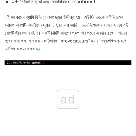
এপগাস্ট্রিয়ামে ফুটো এবং বেদনাদায়ক sensations।
এই সব ধরনের ব্যাধি বিভিন্ন কারণ দ্বারা উদ্দীপ্ত হয়। এই দিন থেকে আইবিএসের
যথাযথ কারণটি বিজ্ঞানীদের দ্বারা চিহ্নিত করা হয়নি। তবে বিশেষজ্ঞরা সম্মত হন যে এই
রোগটি জীববিজ্ঞানবিহীন। একটি নির্দিষ্ট কারণের গ্রুপ তার গঠনে অবদান রাখে। তাদের
মধ্যে সামাজিক, মানসিক এবং জৈবিক "provocateurs" হয়। নিম্নলিখিত কারণে
মৌলিক বলে মনে করা হয়:
ad