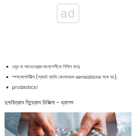
ad
ওষুধ যা পাচনতন্ত্রের মাংসপেশীকে শিথিল করে;
স্পসমোলাইটিক্স (প্রায়ই ব্যাধি বেদনাদায়ক sensations সঙ্গে হয়);
probiotics।
দুশ্চরিত্রাব সিন্ড্রোম চিকিত্সা - ড্রাগস