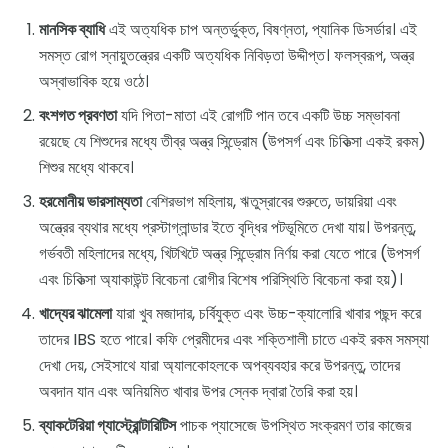
মানসিক ব্যাধি
এই অত্যধিক চাপ অন্তর্ভুক্ত, বিষণ্নতা, প্যানিক ডিসর্ডার। এই
সমস্ত রোগ স্নায়ুতন্ত্রের একটি অত্যধিক নিবিড়তা উদ্দীপ্ত। ফলস্বরূপ, অন্ত্র
অস্বাভাবিক হয়ে ওঠে।
বংশগত প্রবণতা
যদি পিতা-মাতা এই রোগটি পান তবে একটি উচ্চ সম্ভাবনা
রয়েছে যে শিশুদের মধ্যে তীব্র অন্ত্র সিন্ড্রোম (উপসর্গ এবং চিকিত্সা একই রকম)
শিশুর মধ্যে থাকবে।
হরমোনীয় ভারসাম্যতা
বেশিরভাগ মহিলায়, ঋতুস্রাবের শুরুতে, ডায়রিয়া এবং
অন্ত্রের ব্যথার মধ্যে প্রস্টাগ্লান্ডার ইতে বৃদ্ধির পটভূমিতে দেখা যায়। উপরন্তু,
গর্ভবতী মহিলাদের মধ্যে, খিটখিটে অন্ত্র সিন্ড্রোম নির্ণয় করা যেতে পারে (উপসর্গ
এবং চিকিত্সা অ্যাকাউন্ট বিবেচনা রোগীর বিশেষ পরিস্থিতি বিবেচনা করা হয়)।
খাদ্যের ঝামেলা
যারা খুব মজাদার, চর্বিযুক্ত এবং উচ্চ-ক্যালোরি খাবার পছন্দ করে
তাদের IBS হতে পারে। কফি প্রেমীদের এবং শক্তিশালী চাতে একই রকম সমস্যা
দেখা দেয়, সেইসাথে যারা অ্যালকোহলকে অপব্যবহার করে উপরন্তু, তাদের
অবদান যান এবং অনিয়মিত খাবার উপর স্নেক দ্বারা তৈরি করা হয়।
ব্যাকটেরিয়া গ্যাস্ট্রোন্টারিটিস
পাচক প্যাসেজে উপস্থিত সংক্রমণ তার কাজের