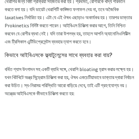
থেরাপির জন্য বিষ্ঠা প্রক্রিয়া সহজতর করা হয়। প্রথমত, রোগীরকে খাদ্য পরিবর্তন
করতে বলা হয়। যদি ডায়েট থেরাপিটি কাঙ্ক্ষিত ফলাফল দেয় না, তবে অজৈবিক
laxatives নির্ধারিত হয়। এটা যে এই ঔষধ এছাড়াও অকার্যকর হয়। তারপর ডাক্তার
Prokinetics নির্দিষ্ট করতে পারেন। আইবিএস চিকিত্সা করার আগে, তিনি নিশ্চিত
করবেন যে রোগীর ব্যথা নেই। যদি তারা উপলব্ধ হয়, তাহলে আপনি অ্যানোনিওলিটিক্স
এবং ট্রিসিকাল এন্টিডিপ্রেসেন্টস ব্যবহার ত্যাগ করতে হবে।
কিভাবে আইবিএসকে ফ্ল্যাটুলেন্সের সাথে ব্যবহার করা যায়?
বর্ধিত গ্যাস উৎপাদন সহ একটি ব্যাধি সঙ্গে, থেরাপি bloating হ্রাস করার লক্ষ্যে হয়।
যখন খিটখিটে অন্ত্র সিন্ড্রোম চিকিত্সা করা হয়, ঔষধ একচেটিয়াভাবে ডাক্তার দ্বারা নির্বাচন
করা উচিত। স্ব-নিরাময় পরিস্থিতি আরো বাড়িয়ে দেবে, তাই এটি গ্রহণযোগ্য নয়।
অন্ত্রের আইবিএসকে কীভাবে চিকিত্সা করতে হয়: