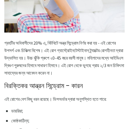
গ্রহটির অধিবাসীদের 20% এ, খিটখিটে অন্ত্র সিন্ড্রোম নির্ণয় করা হয় - এই রোগের
উপসর্গ এবং চিকিত্সা বিশেষ। এই রোগ গ্যাস্ট্রোইনটেস্টাইনাল ট্র্যাক্টের রোগহীনতা দ্বারা
উদ্ভাসিত হয়। উচ্চ ঝুঁকি গ্রুপে ২0-45 বছর বয়সী মানুষ। মহিলাদের মধ্যে আইবিএস
দ্বিগুণ পুরুষদের হিসাবে সাধারণ হিসাবে। এই রোগ থেকে ভুগছে প্রায় ২/3 জন চিকিৎসা
সাহায্যের জন্য আবেদন করেন না।
বিরক্তিকর আন্ত্রন সিন্ড্রোম - কারন
এই রোগের বেশ কিছু ধরন রয়েছে। ডিসঅর্ডার দ্বারা অনুপস্থিত হতে পারে:
ডায়রিয়া;
কোষ্ঠকাঠিন্য;