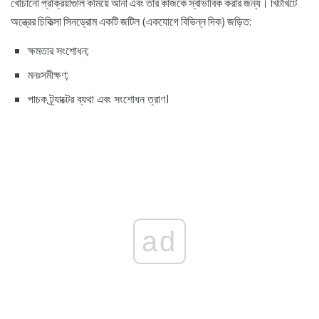
খোঁচানো প্রক্রিয়াগুলি কমিয়ে আনা এবং তার কাজকে স্বাভাবিক করার জন্য। খিটখিটে
অন্ত্রের চিকিত্সা সিনড্রোম একটি জটিল (একযোগে বিভিন্ন দিক) জড়িত:
ক্ষমতার সংশোধন;
মনঃসমীক্ষণ;
পাচক ট্র্যাক্টের ব্যথা এবং সংশোধন ত্রাণ।
ad