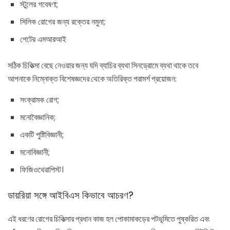
স্টুলের গবেষণা;
সিলিক রোগের জন্য রক্তের নমুনা;
পেটের এমআরআই
সঠিক চিকিত্সা বেছে নেওয়ার জন্য যদি ব্যাচির ব্যথা সিনড্রোমে ব্যথা থাকে তবে
আপনাকে নিম্নোক্ত বিশেষজ্ঞদের থেকে অতিরিক্ত পরামর্শ প্রয়োজন:
সংক্রামক রোগ;
মনোবৈজ্ঞানিক;
একটি পুষ্টিবিজ্ঞানী;
মনোবিজ্ঞানী;
ফিজিওথেরাপিস্ট।
ডায়রিয়া সঙ্গে আইবিএস কিভাবে আচরণ?
এই ধরণের রোগের চিকিত্সার প্রধান কাজ হল পোকামাকড়ের পটভূমিতে পুষ্করিত এবং