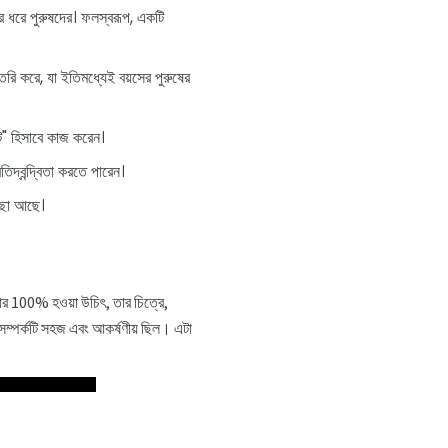
ছর ধরে পুরুষদের। ফলস্বরূপ, একটি
ৈরি করে, যা ইতিমধ্যেই বয়সের পুরুষের
্ট" হিসাবে কাজ করেন।
িদ্বন্দ্বিতা করতে পারেন।
চ্ছা আছে।
লার 100% হওয়া উচিৎ, তার চিত্রে,
সম্পর্কটি সহজ এবং আকর্ষণীয় ছিল। এটা