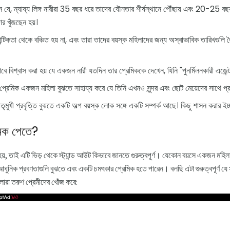
েন যে, ন্যায্য লিঙ্গ নারীরা 35 বছর ধরে তাদের যৌনতার শীর্ষস্থানে পৌঁছায় এবং 20-25 ব
র খুঁজছেন হয়।
টিকতা থেকে বঞ্চিত হয় না, এবং তারা তাদের বয়স্ক মহিলাদের জন্য অস্বাভাবিক তারিখগুলি ত
াবে বিশ্বাস করা হয় যে একজন নারী যতদিন তার প্রেমিককে দেখেন, যিনি "পুনর্মিলনকারী এজেন
প্রেমিক একজন মহিলা বুঝতে সাহায্য করে যে তিনি এখনও সুন্দর এবং ছোট মেয়েদের সাথে প্রত
ৃমুখী প্রবৃত্তি বুঝতে একটি অল্প বয়স্ক লোক সঙ্গে একটি সম্পর্ক আছে। কিছু শাসন করার ই
মিক পেতে?
 হয়, তাই এটি ভিড় থেকে স্ট্যান্ড আউট কিভাবে জানতে গুরুত্বপূর্ণ। যেকোন বয়সে একজন মহি
ধুনিক প্রবণতাগুলি বুঝতে এবং একটি চমৎকার প্রেমিক হতে পারেন। বলছি এটা গুরুত্বপূর্ণ যে 
লারা তরুণ প্রেমীদের খোঁজ করে: