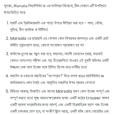
সুতরাং, Marsala নিম্নলিখিত রং এর সংমিশ্রণ বিবেচনা, ঠিক যেখানে এটি উপস্থিত
উপর ভিত্তি করে:
স্কার্ট এবং ট্রাউজারগুলি এক শান্ত উপরে মিশ্রিত করা হবে - সাদা, বেইজ,
পুদিনা, নীল ব্লাউজ বা টার্টলিন।
Marsala এর ছায়াছবি এর পোশাক কোন বিস্ময়কর মালপত্র এবং একটি ছোট
মার্জিত হ্যান্ডব্যাগ ছাড়া, কোনো সংযোজন প্রয়োজন হয় না।
মার্সালের চুলের রঙ পছন্দ করা হবে, সম্ভবত, সাহসী মেয়েদের দ্বারা, সহজেই
কোনও অসংলগ্ন পরীক্ষা এবং গাঢ় চিত্রগুলিতে যাওয়া। এই যুবতী মহিলার একটি
উজ্জ্বল মেক আপ ইমেজ সঙ্গে মিলিত বিশেষ করে দর্শনীয় হবে।
ম্যাটেল বা চকচকে বাছাইয়ের "অংশগ্রহণ" দিয়ে মশলা রঙের ম্যানিকিউর রঙ
কার্যকরভাবে কোন দৈর্ঘ্য এবং আকৃতির নখগুলির উপর প্রভাব ফেলবে।
বিভিন্ন আকার, ডিজাইন এবং মাপের Marsala ব্যাগ কোন ইমেজ সম্পূর্ণ এবং
সম্পূর্ণ করতে হবে। সূক্ষ্ম আয়তক্ষেত্রাকার ক্লাচ একটি কঠোর trouser মামলা
একটি ব্যবসা ভদ্রমহিলার জন্য আদর্শ, এবং একটি ত্রিমাত্রিক ব্যাগ শরৎ ইমেজ
একটি চমৎকার যোগ হবে, যা সংকীর্ণ জিন্স আছে, একটি ভাঁজ বোনা সোয়েটার এবং