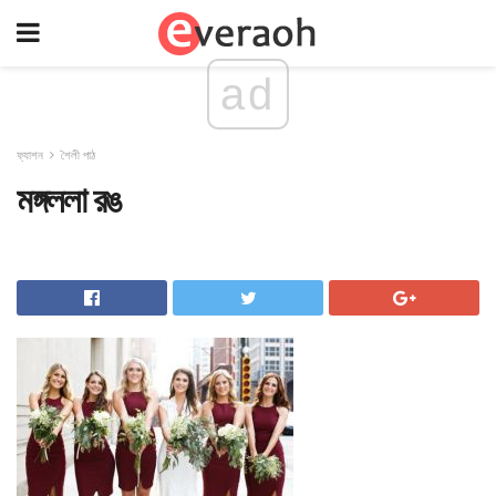
ad
ফ্যাশন
শৈলী পাঠ
মঙ্গললা রঙ