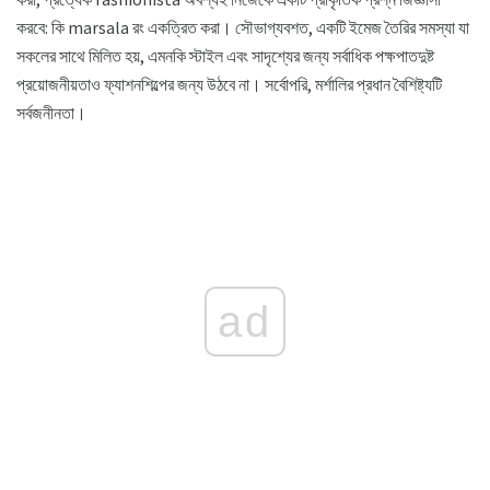
করবে: কি marsala রং একত্রিত করা। সৌভাগ্যবশত, একটি ইমেজ তৈরির সমস্যা যা
সকলের সাথে মিলিত হয়, এমনকি স্টাইল এবং সাদৃশ্যের জন্য সর্বাধিক পক্ষপাতদুষ্ট
প্রয়োজনীয়তাও ফ্যাশনশিল্পের জন্য উঠবে না। সর্বোপরি, মর্শালির প্রধান বৈশিষ্ট্যটি
সর্বজনীনতা।
ad