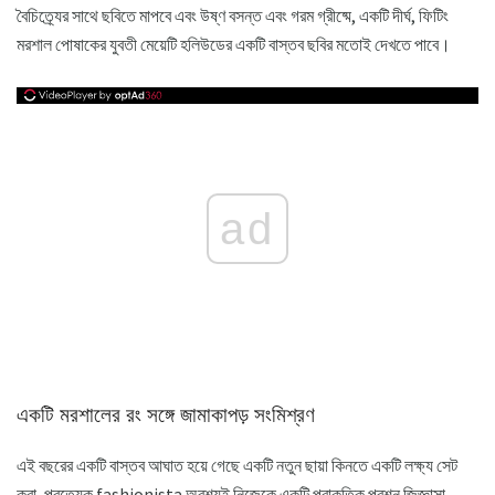
বৈচিত্র্যের সাথে ছবিতে মাপবে এবং উষ্ণ বসন্ত এবং গরম গ্রীষ্মে, একটি দীর্ঘ, ফিটিং
মরশাল পোষাকের যুবতী মেয়েটি হলিউডের একটি বাস্তব ছবির মতোই দেখতে পাবে।
ad
একটি মরশালের রং সঙ্গে জামাকাপড় সংমিশ্রণ
এই বছরের একটি বাস্তব আঘাত হয়ে গেছে একটি নতুন ছায়া কিনতে একটি লক্ষ্য সেট
করা, প্রত্যেক fashionista অবশ্যই নিজেকে একটি প্রাকৃতিক প্রশ্ন জিজ্ঞাসা