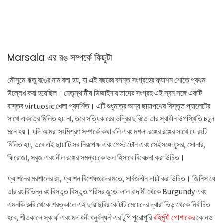
Marsala এর রঙ সম্পর্কে কিছুটা
মৌসুমে ঋতু রঙের নাম বলা হয়, যা এই বছরের বসন্ত সংগ্রহের ফ্যাশন শোতে প্রথম
উল্লেখ করা হয়েছিল। নেতৃস্থানীয় ডিজাইনার তাদের সংগ্রহ এই স্বন সঙ্গে একটি
বাস্তব virtuosic খেলা প্রদর্শিত। এটি শুধুমাত্র অন্য ছায়াপথের বিস্তৃত প্যালেটের
সাথে একত্রে মিলিত হয় না, তবে সত্যিকারের ভদ্রির ছবিতে তার স্বাধীন উপস্থিতি চটুল
মনে হয়। যদি আমরা সংমিশ্রণ সম্পর্কে কথা বলি এবং মশলা রঙের রঙের সাথে যে রংটি
মিলিত হয়, তবে এই ছায়াটি সব নিরপেক্ষ এবং পেস্ট টোন এবং সেইসঙ্গে ধূসর, সোনার,
ফিরোজা, সবুজ এবং নীল রঙের সমন্বয়কে ভাল হিসাবে বিবেচনা করা উচিত।
ফ্যাশনের মরশালের রং, ফ্যাশন বিশেষজ্ঞদের মতে, সার্বজনীন দায়ী করা উচিত। জিনিস যে
তার রং বিভিন্ন রং বিস্তৃত বিস্তৃত পরিসর জুড়ে: লাল বাদামী থেকে Burgundy এবং
এমনকি রুবি থেকে শরত্কালে এই ছায়াছবির কোটটি মেয়েদের দ্বারা ভিড় থেকে নির্বাচিত
হবে, শীতকালে স্কার্ফ এবং মদ ধনী ধনুর্বন্ধনী এর টুপি পুরোপুরি
বহির্মুখী পোশাকের
কোনও