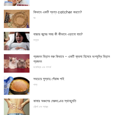
কিভাবে একটি স্বপ্ন catcher করতে?
ঘর
বাচ্চার জন্মের সময় কী কীভাবে এড়ানো যায়?
মাতৃত্ব
প্রজনন বিড়াল শুরু কিভাবে - একটি ব্যবসা হিসেবে বংশবৃদ্ধি বিড়াল
প্রজনন
মনোবিদ্যা এবং সম্পর্ক
সবচেয়ে সুস্বাদু পেঁয়াজ পাই
খাদ্য
কামার অঞ্চলের মেরুদণ্ডের স্থানচ্যুতি
সৌন্দর্য এবং স্বাস্থ্য